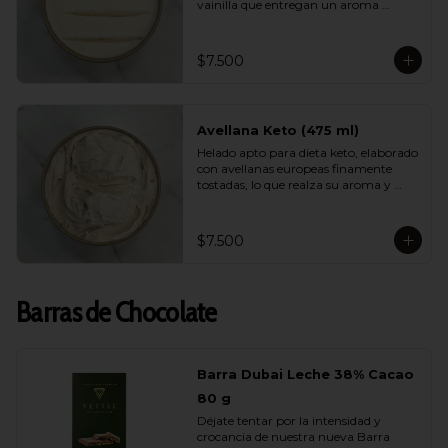
vainilla que entregan un aroma 
natural, elegante y persistente. Suave, 
equilibrado y perfecto para quienes 
buscan disfrutar de un helado liviano 
$7.500
sin renunciar al verdadero sabor de la 
vainilla gourmet.
Avellana Keto (475 ml)
Helado apto para dieta keto, elaborado 
con avellanas europeas finamente 
tostadas, lo que realza su aroma y 
suavidad. Sin azúcar, bajo en 
carbohidratos y con una cremosidad 
sorprendente. Ideal para quienes 
$7.500
cuidan su alimentación y quieren 
darse un gusto real y lleno de sabor.
Barras de Chocolate
Barra Dubai Leche 38% Cacao
80 g
Déjate tentar por la intensidad y 
crocancia de nuestra nueva Barra 