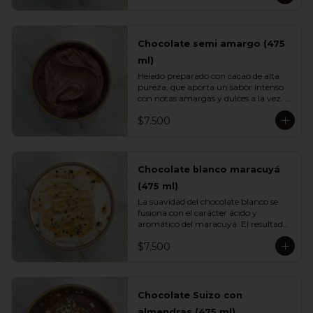
caramelo clásico.
Chocolate semi amargo (475
ml)
Helado preparado con cacao de alta 
pureza, que aporta un sabor intenso 
con notas amargas y dulces a la vez. 
Su textura cremosa y su perfil 
$7.500
profundo lo convierten en un 
imperdible para quienes aman el 
chocolate de verdad.
Chocolate blanco maracuyá
(475 ml)
La suavidad del chocolate blanco se 
fusiona con el carácter ácido y 
aromático del maracuyá. El resultado 
es un helado cremoso, equilibrado y 
$7.500
sorprendentemente fresco. Una 
mezcla tropical elegante perfecta para 
quienes buscan variedad.
Chocolate Suizo con
almendras (475 ml)