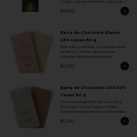
Dubái, una combinación única que 
fusiona lo mejor del chocolate europeo 
$9.990
con los sabores más exquisitos de 
Medio Oriente.

Elaborada con chocolate de leche, 
rellena con una cremosa pasta de 
Barra de Chocolate Blanco
pistacho y trozos de kadayif , finas 
28% Cacao 80 g
hebras de masa filo tostada con 
mantequilla que aportan una textura 
Delicada y cremosa, con suaves notas 
crujiente e irresistible.

de leche y vainilla. Ideal para los 
amantes del chocolate blanco
Cada mordisco te transporta a un 
viaje de sabor profundo y auténtico, 
$6.990
donde la suavidad del pistacho se 
equilibra con la dulzura del chocolate y 
el toque dorado del kadayif.
Barra de Chocolate Gold 30%
Cacao 80 g
Una mezcla perfecta de caramelo y 
chocolate, con un toque a toffee y 
dulce que sorprende al primer bocado.
$6.990