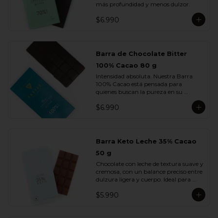
más profundidad y menos dulzor.
$6.990
Barra de Chocolate Bitter
100% Cacao 80 g
Intensidad absoluta. Nuestra Barra 
100% Cacao está pensada para 
quienes buscan la pureza en su 
máxima expresión: un chocolate 
$6.990
firme, profundo, terroso y elegante, sin 
azúcar ni adiciones.

Cada cuadrado revela la esencia del 
cacao en su estado más auténtico, con 
Barra Keto Leche 35% Cacao
notas secas, amaderadas y de tostado 
50 g
natural. Una barra creada para 
verdaderos amantes del cacao.
Chocolate con leche de textura suave y 
cremosa, con un balance preciso entre 
dulzura ligera y cuerpo. Ideal para 
quienes disfrutan del sabor del cacao 
$5.990
con leche sin perder la intensidad del 
chocolate real.