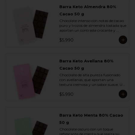
Barra Keto Almendra 80%
Cacao 50 g
Chocolate intenso con notas de cacao 
puro y trozos de almendra tostada que 
aportan un contraste crocante y 
aromático. Una combinación 
$5.990
equilibrada entre potencia y sutileza.
Barra Keto Avellana 80%
Cacao 50 g
Chocolate de alta pureza fusionado 
con avellanas, que aportan una 
textura cremosa y un sabor suave. Un 
equilibrio natural entre la fuerza del 
$5.990
cacao y la redondez de la nuez.
Barra Keto Menta 80% Cacao
50 g
Chocolate oscuro con un toque 
refrescante de menta que realza su 