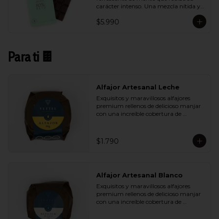
carácter intenso. Una mezcla nítida y 
vibrante que aporta frescura sin restar 
$5.990
profundidad al cacao.
Para ti 🍫
Alfajor Artesanal Leche
Exquisitos y maravillosos alfajores 
premium rellenos de delicioso manjar 
con una increíble cobertura de 
chocolate de leche. Ideal para regalar y 
compartir con quienes más queremos.
$1.790
Alfajor Artesanal Blanco
Exquisitos y maravillosos alfajores 
premium rellenos de delicioso manjar 
con una increíble cobertura de 
chocolate de blanco. Ideal para regalar 
y compartir con quienes más 