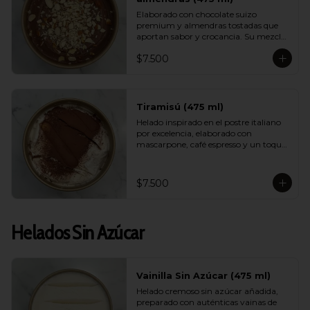
Elaborado con chocolate suizo 
premium y almendras tostadas que 
aportan sabor y crocancia. Su mezcla 
cremosa y aromática logra un 
$7.500
equilibrio perfecto entre intensidad, 
dulzor y textura. Un sabor sofisticado 
que destaca por su calidad.
Tiramisú (475 ml)
Helado inspirado en el postre italiano 
por excelencia, elaborado con 
mascarpone, café espresso y un toque 
de cacao. Suave, equilibrado y con un 
aroma encantador, logra capturar la 
esencia del tiramisú tradicional en 
$7.500
versión helada.
Helados Sin Azúcar
Vainilla Sin Azúcar (475 ml)
Helado cremoso sin azúcar añadida, 
preparado con auténticas vainas de 