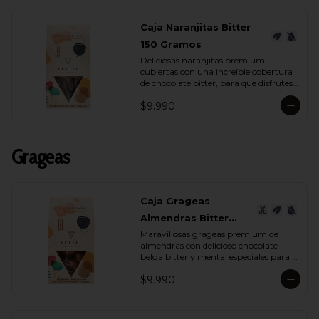
Caja Naranjitas Bitter
150 Gramos
Deliciosas naranjitas premium 
cubiertas con una increíble cobertura 
de chocolate bitter, para que disfrutes 
y deleites a quien tu quieras con su 
$9.990
espectacular sabor.
Grageas
Caja Grageas
Almendras Bitter
Maravillosas grageas premium de 
Menta 150 Gramos
almendras con delicioso chocolate 
belga bitter y menta, especiales para 
regalar y disfrutar con quienes más 
$9.990
quieres.