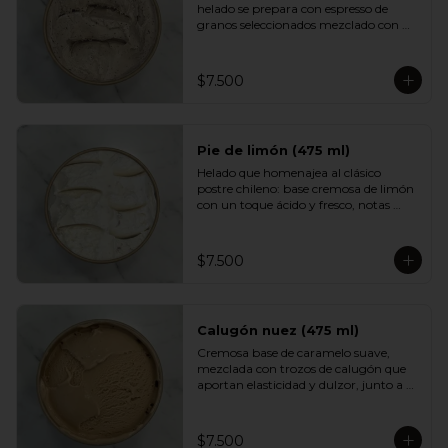
helado se prepara con espresso de 
granos seleccionados mezclado con 
una base cremosa que suaviza su 
intensidad. Aromático, equilibrado y 
con un sabor profundo que encantará 
$7.500
a quienes disfrutan del buen café.
Pie de limón (475 ml)
Helado que homenajea al clásico 
postre chileno: base cremosa de limón 
con un toque ácido y fresco, notas 
suaves de merengue y un crumble de 
galleta que aporta textura y dulzor. 
Un sabor equilibrado, luminoso y muy 
$7.500
adictivo.
Calugón nuez (475 ml)
Cremosa base de caramelo suave, 
mezclada con trozos de calugón que 
aportan elasticidad y dulzor, junto a 
nueces tostadas que entregan un 
contraste crocante. Una experiencia 
golosa e intensa para fanáticos del 
$7.500