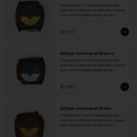
Plátano Chips y Cranberries

Exquisitos y maravillosos alfajores 
- Chocolate Leche 35% Cacao con 
premium rellenos de delicioso manjar 
Almendras y Nibs de Cacao

con una increíble cobertura de 
- Chocolate Leche 35% Cacao con Maní 
chocolate de leche. Ideal para regalar y 
y Coco

compartir con quienes más queremos.
- Chocolate Bitter 55% Cacao con 
Semillas de Zapallo y Quinoa

$1.790
- Chocolate Bitter 55% Cacao con Maní 
y Coco
Alfajor Artesanal Blanco
Exquisitos y maravillosos alfajores 
premium rellenos de delicioso manjar 
con una increíble cobertura de 
chocolate de blanco. Ideal para regalar 
y compartir con quienes más 
queremos.
$1.790
Alfajor Artesanal Bitter
Exquisitos y maravillosos alfajores 
premium rellenos de delicioso manjar 
con una increíble cobertura de 
chocolate de bitter. Ideal para regalar y 
compartir con quienes más queremos.