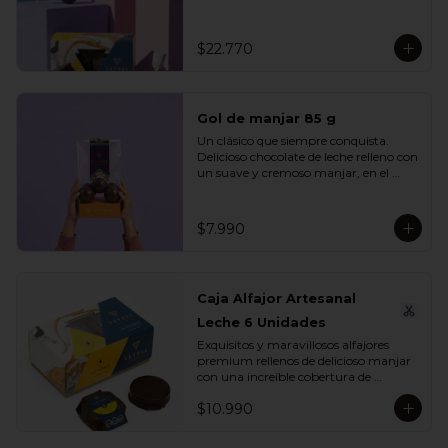
se unen en un mix perfecto para 
compartir, regalar o disfrutar en 
cualquier ocasión especial.

$22.770
Incluye:

- 1 Caja Alfajor Artesanal Leche 6 
Unidades

Gol de manjar 85 g
- 1 Paleta de dinosaurio 

- 1 Gol de manjar 85 g

Un clásico que siempre conquista. 
- 1 Gran Bombón Manjar 55% Cacao 
Delicioso chocolate de leche relleno con 
30 g
un suave y cremoso manjar, en el 
equilibrio perfecto entre dulzura y 
sabor. Ideal para regalar, compartir o 
disfrutar en cualquier momento del 
$7.990
día.

Incluye:

- 1 Gol de manjar 85 g
Caja Alfajor Artesanal
Leche 6 Unidades
Exquisitos y maravillosos alfajores 
premium rellenos de delicioso manjar 
con una increíble cobertura de 
chocolate leche. Ideal para regalar y 
$10.990
compartir con quienes más queremos.