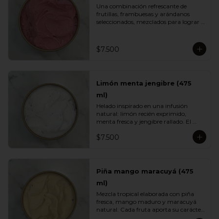
Una combinación refrescante de 
frutillas, frambuesas y arándanos 
seleccionados, mezclados para lograr 
el equilibrio justo entre acidez natural 
y dulzor frutal. Su color vibrante y 
textura ligera lo convierten en un 
$7.500
helado fresco, aromático y perfecto 
para cualquier momento del día.
Limón menta jengibre (475
ml)
Helado inspirado en una infusión 
natural: limón recién exprimido, 
menta fresca y jengibre rallado. El 
resultado es un sabor energizante, 
$7.500
refrescante y ligeramente especiado, 
ideal para quienes buscan opciones 
más livianas y con un toque herbal 
que sorprende.
Piña mango maracuyá (475
ml)
Mezcla tropical elaborada con piña 
fresca, mango maduro y maracuyá 
natural. Cada fruta aporta su carácter: 
dulzor, jugosidad y acidez vibrante. Un 