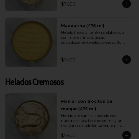
$7.500
helado ligero, muy refrescante y lleno 
de energía ideal para días calurosos.
Mandarina (475 ml)
Helado fresco y luminoso elaborado 
con mandarinas jugosas 
cuidadosamente seleccionadas. Su 
sabor es brillante, aromático y natural, 
entregando una sensación ligera y 
vibrante ideal para quienes buscan 
$7.500
opciones frutales y livianas.
Helados Cremosos
Manjar con trocitos de
manjar (475 ml)
Helado artesanal elaborado con 
nuestra clásica base de crema y un 
manjar cocinado lentamente para 
intensificar su sabor. Incluye 
$7.500
abundantes trocitos de manjar que 