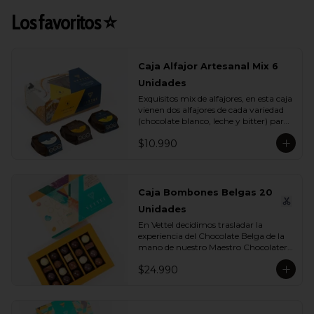
Los favoritos ⭐
Caja Alfajor Artesanal Mix 6
Unidades
Exquisitos mix de alfajores, en esta caja 
vienen dos alfajores de cada variedad 
(chocolate blanco, leche y bitter) para 
que lo compartas con tu ser más 
$10.990
querido.
Caja Bombones Belgas 20
Unidades
En Vettel decidimos trasladar la 
experiencia del Chocolate Belga de la 
mano de nuestro Maestro Chocolatero 
para crear estas 20 piezas tan diversas 
$24.990
de bombones de formas, rellenos y 
sabores para que puedas disfrutar esta 
exquisita tradición belga. Dentro de 
estos exquisitos sabores encontramos:
