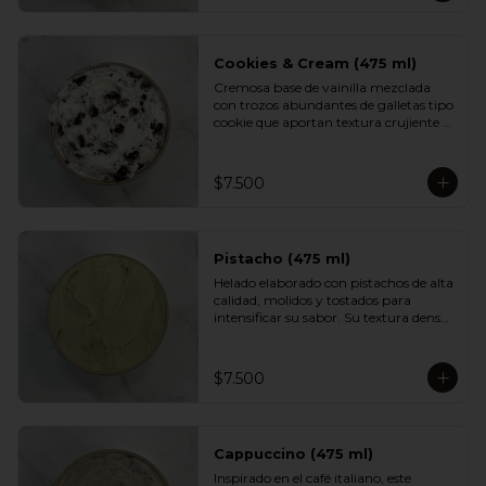
aportan textura y un dulzor profundo 
en cada cucharada. Una versión 
indulgente del sabor más querido por 
los chilenos.
Cookies & Cream (475 ml)
Cremosa base de vainilla mezclada 
con trozos abundantes de galletas tipo 
cookie que aportan textura crujiente y 
un sabor inconfundible. Un helado 
indulgente, clásico y reconfortante, 
perfecto para los fanáticos de las 
$7.500
combinaciones cremosas y crocantes.
Pistacho (475 ml)
Helado elaborado con pistachos de alta 
calidad, molidos y tostados para 
intensificar su sabor. Su textura densa 
y cremosa se mezcla con un aroma 
suave y ligeramente dulce. Un clásico 
elegante, ideal para quienes prefieren 
$7.500
sabores más nobles y sofisticados.
Cappuccino (475 ml)
Inspirado en el café italiano, este 