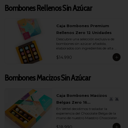
Bombones Rellenos Sin Azúcar
Caja Bombones Premium
Rellenos Zero 12 Unidades
Descubre una selección exclusiva de 
bombones sin azúcar añadida, 
elaborados con ingredientes de alta 
calidad y rellenos suaves que realzan 
$14.990
cada capa de sabor.

Esta caja reúne 12 unidades pensadas 
para quienes buscan un momento de 
Bombones Macizos Sin Azúcar
indulgencia equilibrada, donde el 
cacao es protagonista y cada textura 
se siente auténtica y natural.

La colección incluye una cuidada 
Caja Bombones Macizos
variedad de sabores (endulzados con 
Belgas Zero 16
alulosa): maracuyá, avellana, 
caramelo y leche, donde cada bombón 
En Vettel decidimos trasladar la 
Unidades
ofrece una experiencia distinta. 
experiencia del Chocolate Belga de la 
Rellenos cremosos, notas profundas de 
mano de nuestro Maestro Chocolatero 
cacao y un dulzor sutil que proviene de 
para crear estas piezas de bombones 
ingredientes nobles, no de azúcares 
$18.990
macizos sin azúcar añadida de 