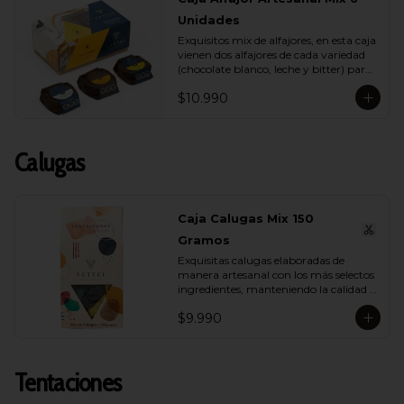
Unidades
Exquisitos mix de alfajores, en esta caja 
vienen dos alfajores de cada variedad 
(chocolate blanco, leche y bitter) para 
que lo compartas con tu ser más 
$10.990
querido.
Calugas
Caja Calugas Mix 150
Gramos
Exquisitas calugas elaboradas de 
manera artesanal con los más selectos 
ingredientes, manteniendo la calidad 
propia de Vettel. Encuéntralas en sus 
$9.990
distintas variedades para que 
compartas con quien tú quieras: 
Leche, Coco, Nuez y Café.
Tentaciones