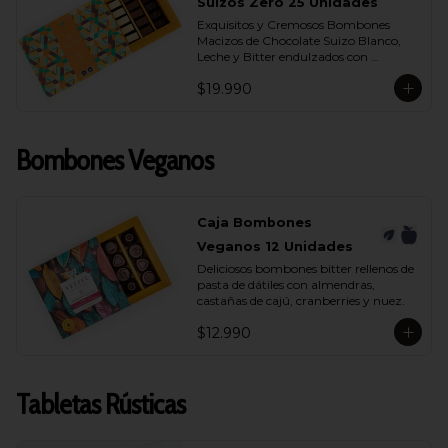
- Chocolate Bitter 55% Cacao
Suizos Zero 25 Unidades
Exquisitos y Cremosos Bombones 
Macizos de Chocolate Suizo Blanco, 
Leche y Bitter endulzados con 
maltitol.
$19.990
Bombones Veganos
Caja Bombones
Veganos 12 Unidades
Deliciosos bombones bitter rellenos de 
pasta de dátiles con almendras, 
castañas de cajú, cranberries y nuez.
$12.990
Tabletas Rústicas