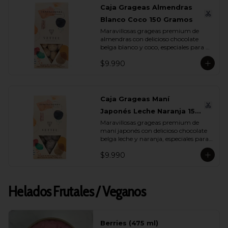
Caja Grageas Almendras
Blanco Coco 150 Gramos
Maravillosas grageas premium de 
almendras con delicioso chocolate 
belga blanco y coco, especiales para 
regalar y disfrutar con quienes más 
$9.990
quieres.
Caja Grageas Maní
Japonés Leche Naranja 150
Maravillosas grageas premium de 
Gramos
maní japonés con delicioso chocolate 
belga leche y naranja, especiales para 
regalar y disfrutar con quienes más 
$9.990
quieres.
Helados Frutales / Veganos
Berries (475 ml)