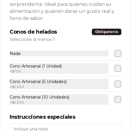
Conócenos
sorprendente. Ideal para quienes cuidan su
alimentación y quieren darse un gusto real y
Tiendas
lleno de sabor.
Sabores
Conos de helados
Obligatorio
💚 Tu Club VETTEL +
Seleccione al menos 1
¿Quieres tener una tienda Vettel?
Quienes somos
Nada
Términos y condiciones
Política de privacidad
Cono Artesanal (1 Unidad)
+
$700
Redes sociales
Cono Artesanal (5 Unidades)
+
$3.200
Instagram
Cono Artesanal (10 Unidades)
Facebook
+
$6.200
TikTok
Instrucciones especiales
Mi cuenta