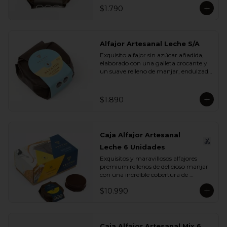
$1.790
Alfajor Artesanal Leche S/A
Exquisito alfajor sin azúcar añadida, 
elaborado con una galleta crocante y 
un suave relleno de manjar, endulzado 
con maltitol y sucralosa. Ideal para 
disfrutar un momento dulce sin 
azúcar, manteniendo todo el sabor y 
$1.890
la textura que buscas.
Caja Alfajor Artesanal
Leche 6 Unidades
Exquisitos y maravillosos alfajores 
premium rellenos de delicioso manjar 
con una increíble cobertura de 
chocolate leche. Ideal para regalar y 
$10.990
compartir con quienes más queremos.
Caja Alfajor Artesanal Mix 6