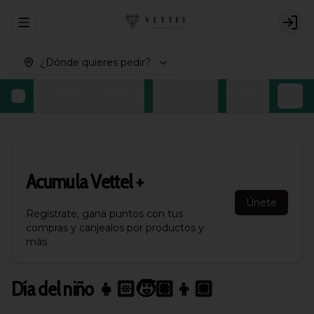
Abrir menu de navegación
Logi
¿Dónde quieres pedir?
Día del niño 👧🏻🧒🏽👦🏼
Los favoritos ⭐
Bombones Belgas
Acumula
Vettel +
Únete
Regístrate, gana puntos con tus
compras y canjealos por productos y
más
Día del niño 👧🏻🧒🏽👦🏼