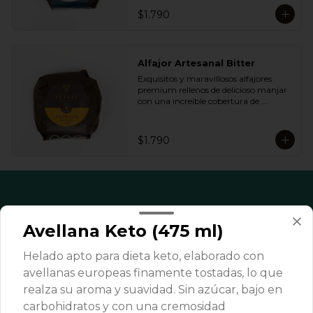
queremos.
$1.790
Alfajor Artesanal Bitter
Exquisitos y maravillosos alfajores 
premium rellenos de delicioso manjar 
con una increíble cobertura de 
chocolate de bitter. Ideal para regalar y 
compartir con quienes más queremos.
$1.790
Avellana Keto (475 ml)
Helado apto para dieta keto, elaborado con
avellanas europeas finamente tostadas, lo que
realza su aroma y suavidad. Sin azúcar, bajo en
carbohidratos y con una cremosidad