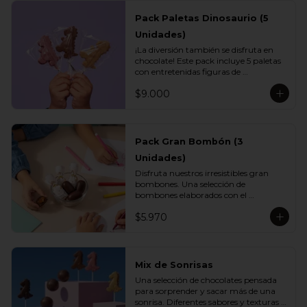
Pack Paletas Dinosaurio (5
Unidades)
¡La diversión también se disfruta en 
chocolate! Este pack incluye 5 paletas 
con entretenidas figuras de 
dinosaurios, elaboradas con el delicioso 
$9.000
chocolate Vettel. Un regalo perfecto 
para los más pequeños o para 
sorprender con un detalle lleno de 
sabor y creatividad.

Pack Gran Bombón (3
Incluye:

Unidades)
- 1 paleta de chocolate blanco

- 1 paleta de chocolate leche

Disfruta nuestros irresistibles gran 
- 1 paleta de chocolate bitter

bombones. Una selección de 
- 1 paleta de chocolate ruby

bombones elaborados con el 
- 1 paleta de chocolate gold
inconfundible chocolate Vettel con 
$5.970
manjar, ideales para celebrar, 
sorprender o darte un momento de 
indulgencia.

Incluye:

Mix de Sonrisas
- 3 Gran Bombón Manjar 55% Cacao 
Una selección de chocolates pensada 
30 g
para sorprender y sacar más de una 
sonrisa. Diferentes sabores y texturas 