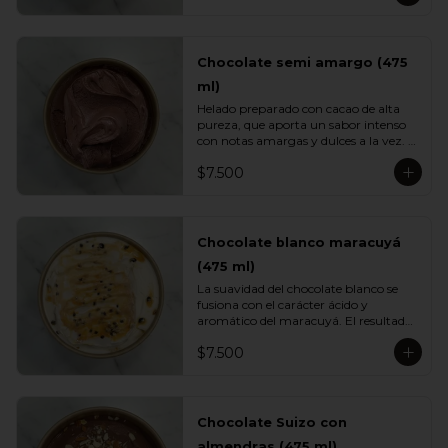
caramelo clásico.
Chocolate semi amargo (475
ml)
Helado preparado con cacao de alta 
pureza, que aporta un sabor intenso 
con notas amargas y dulces a la vez. 
Su textura cremosa y su perfil 
$7.500
profundo lo convierten en un 
imperdible para quienes aman el 
chocolate de verdad.
Chocolate blanco maracuyá
(475 ml)
La suavidad del chocolate blanco se 
fusiona con el carácter ácido y 
aromático del maracuyá. El resultado 
es un helado cremoso, equilibrado y 
$7.500
sorprendentemente fresco. Una 
mezcla tropical elegante perfecta para 
quienes buscan variedad.
Chocolate Suizo con
almendras (475 ml)