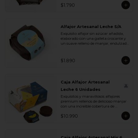
$1.790
Alfajor Artesanal Leche S/A
Exquisito alfajor sin azúcar añadida, 
elaborado con una galleta crocante y 
un suave relleno de manjar, endulzado 
con maltitol y sucralosa. Ideal para 
disfrutar un momento dulce sin 
azúcar, manteniendo todo el sabor y 
$1.890
la textura que buscas.
Caja Alfajor Artesanal
Leche 6 Unidades
Exquisitos y maravillosos alfajores 
premium rellenos de delicioso manjar 
con una increíble cobertura de 
chocolate leche. Ideal para regalar y 
$10.990
compartir con quienes más queremos.
Caja Alfajor Artesanal Mix 6