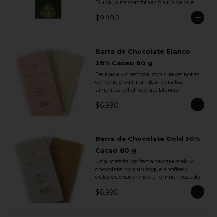
Dubái, una combinación única que 
fusiona lo mejor del chocolate europeo 
$9.990
con los sabores más exquisitos de 
Medio Oriente.

Elaborada con chocolate de leche, 
rellena con una cremosa pasta de 
Barra de Chocolate Blanco
pistacho y trozos de kadayif , finas 
28% Cacao 80 g
hebras de masa filo tostada con 
mantequilla que aportan una textura 
Delicada y cremosa, con suaves notas 
crujiente e irresistible.

de leche y vainilla. Ideal para los 
amantes del chocolate blanco
Cada mordisco te transporta a un 
viaje de sabor profundo y auténtico, 
$6.990
donde la suavidad del pistacho se 
equilibra con la dulzura del chocolate y 
el toque dorado del kadayif.
Barra de Chocolate Gold 30%
Cacao 80 g
Una mezcla perfecta de caramelo y 
chocolate, con un toque a toffee y 
dulce que sorprende al primer bocado.
$6.990