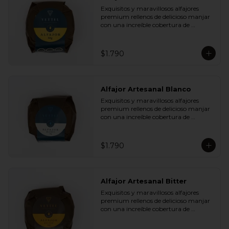
Plátano Chips y Cranberries

Exquisitos y maravillosos alfajores 
- Chocolate Leche 35% Cacao con 
premium rellenos de delicioso manjar 
Almendras y Nibs de Cacao

con una increíble cobertura de 
- Chocolate Leche 35% Cacao con Maní 
chocolate de leche. Ideal para regalar y 
y Coco

compartir con quienes más queremos.
- Chocolate Bitter 55% Cacao con 
Semillas de Zapallo y Quinoa

$1.790
- Chocolate Bitter 55% Cacao con Maní 
y Coco
Alfajor Artesanal Blanco
Exquisitos y maravillosos alfajores 
premium rellenos de delicioso manjar 
con una increíble cobertura de 
chocolate de blanco. Ideal para regalar 
y compartir con quienes más 
queremos.
$1.790
Alfajor Artesanal Bitter
Exquisitos y maravillosos alfajores 
premium rellenos de delicioso manjar 
con una increíble cobertura de 
chocolate de bitter. Ideal para regalar y 
compartir con quienes más queremos.