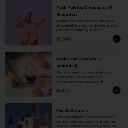
Pack Paletas Dinosaurio (5
Unidades)
¡La diversión también se disfruta en 
chocolate! Este pack incluye 5 paletas 
con entretenidas figuras de 
dinosaurios, elaboradas con el delicioso 
$9.000
chocolate Vettel. Un regalo perfecto 
para los más pequeños o para 
sorprender con un detalle lleno de 
sabor y creatividad.

Pack Gran Bombón (3
Incluye:

Unidades)
- 1 paleta de chocolate blanco

- 1 paleta de chocolate leche

Disfruta nuestros irresistibles gran 
- 1 paleta de chocolate bitter

bombones. Una selección de 
- 1 paleta de chocolate ruby

bombones elaborados con el 
- 1 paleta de chocolate gold
inconfundible chocolate Vettel con 
$5.970
manjar, ideales para celebrar, 
sorprender o darte un momento de 
indulgencia.

Incluye:

Mix de Sonrisas
- 3 Gran Bombón Manjar 55% Cacao 
Una selección de chocolates pensada 
30 g
para sorprender y sacar más de una 
sonrisa. Diferentes sabores y texturas 