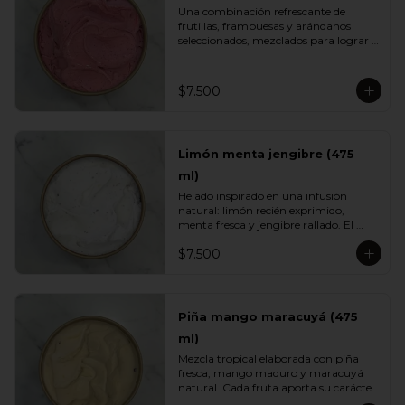
Una combinación refrescante de 
frutillas, frambuesas y arándanos 
seleccionados, mezclados para lograr 
el equilibrio justo entre acidez natural 
y dulzor frutal. Su color vibrante y 
textura ligera lo convierten en un 
$7.500
helado fresco, aromático y perfecto 
para cualquier momento del día.
Limón menta jengibre (475
ml)
Helado inspirado en una infusión 
natural: limón recién exprimido, 
menta fresca y jengibre rallado. El 
resultado es un sabor energizante, 
$7.500
refrescante y ligeramente especiado, 
ideal para quienes buscan opciones 
más livianas y con un toque herbal 
que sorprende.
Piña mango maracuyá (475
ml)
Mezcla tropical elaborada con piña 
fresca, mango maduro y maracuyá 
natural. Cada fruta aporta su carácter: 
dulzor, jugosidad y acidez vibrante. Un 