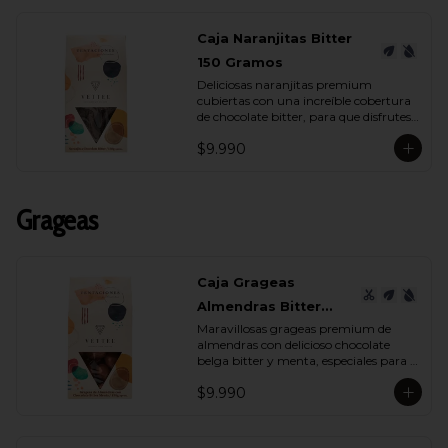
Caja Naranjitas Bitter
150 Gramos
Deliciosas naranjitas premium 
cubiertas con una increíble cobertura 
de chocolate bitter, para que disfrutes 
y deleites a quien tu quieras con su 
$9.990
espectacular sabor.
Grageas
Caja Grageas
Almendras Bitter
Maravillosas grageas premium de 
Menta 150 Gramos
almendras con delicioso chocolate 
belga bitter y menta, especiales para 
regalar y disfrutar con quienes más 
$9.990
quieres.