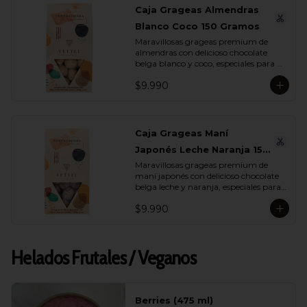
Caja Grageas Almendras
Blanco Coco 150 Gramos
Maravillosas grageas premium de 
almendras con delicioso chocolate 
belga blanco y coco, especiales para 
regalar y disfrutar con quienes más 
$9.990
quieres.
Caja Grageas Maní
Japonés Leche Naranja 150
Maravillosas grageas premium de 
Gramos
maní japonés con delicioso chocolate 
belga leche y naranja, especiales para 
regalar y disfrutar con quienes más 
$9.990
quieres.
Helados Frutales / Veganos
Berries (475 ml)