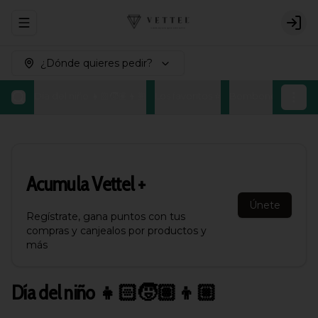
Abrir menu de navegación
Logi
¿Dónde quieres pedir?
Día del niño 👧🏻🧒🏽👦🏼
Los favoritos ⭐
Bombones Belgas
Acumula
Vettel +
Únete
Regístrate, gana puntos con tus
compras y canjealos por productos y
más
Día del niño 👧🏻🧒🏽👦🏼