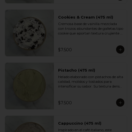
aportan textura y un dulzor profundo 
en cada cucharada. Una versión 
indulgente del sabor más querido por 
los chilenos.
Cookies & Cream (475 ml)
Cremosa base de vainilla mezclada 
con trozos abundantes de galletas tipo 
cookie que aportan textura crujiente y 
un sabor inconfundible. Un helado 
indulgente, clásico y reconfortante, 
perfecto para los fanáticos de las 
$7.500
combinaciones cremosas y crocantes.
Pistacho (475 ml)
Helado elaborado con pistachos de alta 
calidad, molidos y tostados para 
intensificar su sabor. Su textura densa 
y cremosa se mezcla con un aroma 
suave y ligeramente dulce. Un clásico 
elegante, ideal para quienes prefieren 
$7.500
sabores más nobles y sofisticados.
Cappuccino (475 ml)
Inspirado en el café italiano, este 