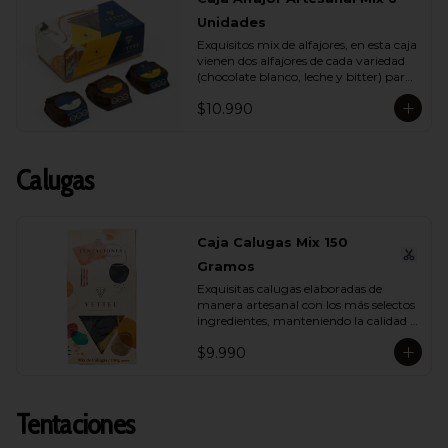
Unidades
Exquisitos mix de alfajores, en esta caja 
vienen dos alfajores de cada variedad 
(chocolate blanco, leche y bitter) para 
que lo compartas con tu ser más 
$10.990
querido.
Calugas
Caja Calugas Mix 150
Gramos
Exquisitas calugas elaboradas de 
manera artesanal con los más selectos 
ingredientes, manteniendo la calidad 
propia de Vettel. Encuéntralas en sus 
$9.990
distintas variedades para que 
compartas con quien tú quieras: 
Leche, Coco, Nuez y Café.
Tentaciones