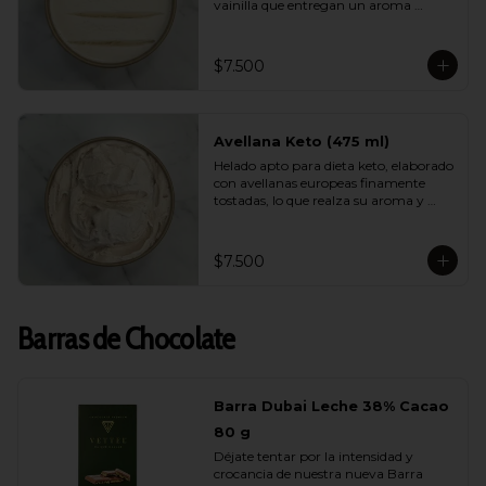
vainilla que entregan un aroma 
natural, elegante y persistente. Suave, 
equilibrado y perfecto para quienes 
buscan disfrutar de un helado liviano 
$7.500
sin renunciar al verdadero sabor de la 
vainilla gourmet.
Avellana Keto (475 ml)
Helado apto para dieta keto, elaborado 
con avellanas europeas finamente 
tostadas, lo que realza su aroma y 
suavidad. Sin azúcar, bajo en 
carbohidratos y con una cremosidad 
sorprendente. Ideal para quienes 
$7.500
cuidan su alimentación y quieren 
darse un gusto real y lleno de sabor.
Barras de Chocolate
Barra Dubai Leche 38% Cacao
80 g
Déjate tentar por la intensidad y 
crocancia de nuestra nueva Barra 