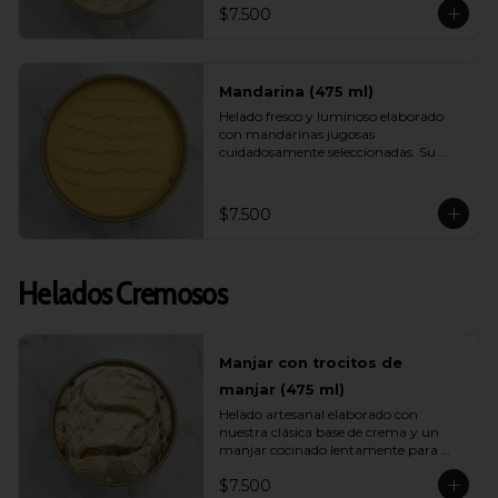
$7.500
helado ligero, muy refrescante y lleno 
de energía ideal para días calurosos.
Mandarina (475 ml)
Helado fresco y luminoso elaborado 
con mandarinas jugosas 
cuidadosamente seleccionadas. Su 
sabor es brillante, aromático y natural, 
entregando una sensación ligera y 
vibrante ideal para quienes buscan 
$7.500
opciones frutales y livianas.
Helados Cremosos
Manjar con trocitos de
manjar (475 ml)
Helado artesanal elaborado con 
nuestra clásica base de crema y un 
manjar cocinado lentamente para 
intensificar su sabor. Incluye 
$7.500
abundantes trocitos de manjar que 