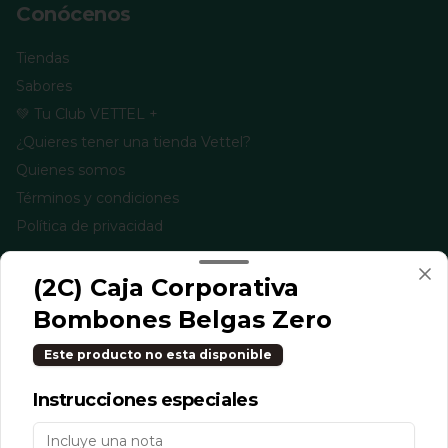
Conócenos
Tiendas
Sabores
💚 Tu Club VETTEL +
¿Quieres tener una tienda Vettel?
Quienes somos
Términos y condiciones
Política de privacidad
Redes sociales
(2C) Caja Corporativa
Instagram
Bombones Belgas Zero
Facebook
Este producto no esta disponible
TikTok
Instrucciones especiales
Mi cuenta