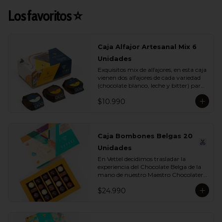
Los favoritos ⭐
Caja Alfajor Artesanal Mix 6
Unidades
Exquisitos mix de alfajores, en esta caja 
vienen dos alfajores de cada variedad 
(chocolate blanco, leche y bitter) para 
que lo compartas con tu ser más 
$10.990
querido.
Caja Bombones Belgas 20
Unidades
En Vettel decidimos trasladar la 
experiencia del Chocolate Belga de la 
mano de nuestro Maestro Chocolatero 
para crear estas 20 piezas tan diversas 
$24.990
de bombones de formas, rellenos y 
sabores para que puedas disfrutar esta 
exquisita tradición belga. Dentro de 
estos exquisitos sabores encontramos:
