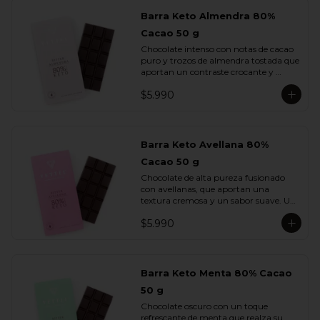
Barra Keto Almendra 80%
Cacao 50 g
Chocolate intenso con notas de cacao 
puro y trozos de almendra tostada que 
aportan un contraste crocante y 
aromático. Una combinación 
$5.990
equilibrada entre potencia y sutileza.
Barra Keto Avellana 80%
Cacao 50 g
Chocolate de alta pureza fusionado 
con avellanas, que aportan una 
textura cremosa y un sabor suave. Un 
equilibrio natural entre la fuerza del 
$5.990
cacao y la redondez de la nuez.
Barra Keto Menta 80% Cacao
50 g
Chocolate oscuro con un toque 
refrescante de menta que realza su 