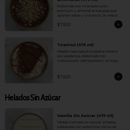
Elaborado con chocolate suizo 
premium y almendras tostadas que 
aportan sabor y crocancia. Su mezcla 
cremosa y aromática logra un 
$7.500
equilibrio perfecto entre intensidad, 
dulzor y textura. Un sabor sofisticado 
que destaca por su calidad.
Tiramisú (475 ml)
Helado inspirado en el postre italiano 
por excelencia, elaborado con 
mascarpone, café espresso y un toque 
de cacao. Suave, equilibrado y con un 
aroma encantador, logra capturar la 
esencia del tiramisú tradicional en 
$7.500
versión helada.
Helados Sin Azúcar
Vainilla Sin Azúcar (475 ml)
Helado cremoso sin azúcar añadida, 
preparado con auténticas vainas de 