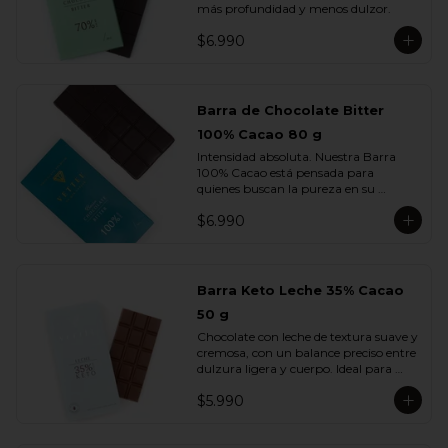
más profundidad y menos dulzor.
$6.990
Barra de Chocolate Bitter
100% Cacao 80 g
Intensidad absoluta. Nuestra Barra 
100% Cacao está pensada para 
quienes buscan la pureza en su 
máxima expresión: un chocolate 
$6.990
firme, profundo, terroso y elegante, sin 
azúcar ni adiciones.

Cada cuadrado revela la esencia del 
cacao en su estado más auténtico, con 
Barra Keto Leche 35% Cacao
notas secas, amaderadas y de tostado 
50 g
natural. Una barra creada para 
verdaderos amantes del cacao.
Chocolate con leche de textura suave y 
cremosa, con un balance preciso entre 
dulzura ligera y cuerpo. Ideal para 
quienes disfrutan del sabor del cacao 
$5.990
con leche sin perder la intensidad del 
chocolate real.