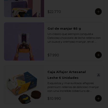
se unen en un mix perfecto para 
compartir, regalar o disfrutar en 
cualquier ocasión especial.

$22.770
Incluye:

- 1 Caja Alfajor Artesanal Leche 6 
Unidades

Gol de manjar 85 g
- 1 Paleta de dinosaurio 

- 1 Gol de manjar 85 g

Un clásico que siempre conquista. 
- 1 Gran Bombón Manjar 55% Cacao 
Delicioso chocolate de leche relleno con 
30 g
un suave y cremoso manjar, en el 
equilibrio perfecto entre dulzura y 
sabor. Ideal para regalar, compartir o 
disfrutar en cualquier momento del 
$7.990
día.

Incluye:

- 1 Gol de manjar 85 g
Caja Alfajor Artesanal
Leche 6 Unidades
Exquisitos y maravillosos alfajores 
premium rellenos de delicioso manjar 
con una increíble cobertura de 
chocolate leche. Ideal para regalar y 
$10.990
compartir con quienes más queremos.