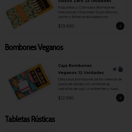
- Chocolate Bitter 55% Cacao
Suizos Zero 25 Unidades
Exquisitos y Cremosos Bombones 
Macizos de Chocolate Suizo Blanco, 
Leche y Bitter endulzados con 
maltitol.
$19.990
Bombones Veganos
Caja Bombones
Veganos 12 Unidades
Deliciosos bombones bitter rellenos de 
pasta de dátiles con almendras, 
castañas de cajú, cranberries y nuez.
$12.990
Tabletas Rústicas