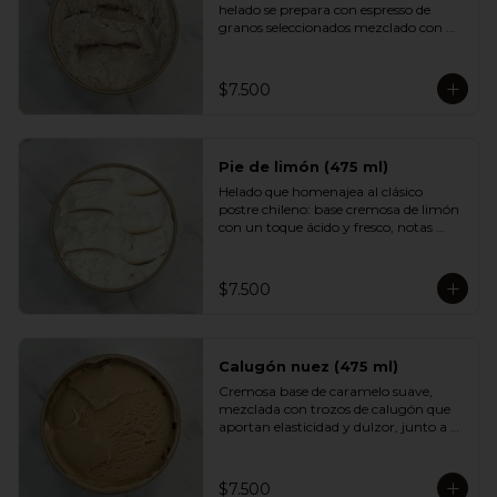
helado se prepara con espresso de 
granos seleccionados mezclado con 
una base cremosa que suaviza su 
intensidad. Aromático, equilibrado y 
con un sabor profundo que encantará 
$7.500
a quienes disfrutan del buen café.
Pie de limón (475 ml)
Helado que homenajea al clásico 
postre chileno: base cremosa de limón 
con un toque ácido y fresco, notas 
suaves de merengue y un crumble de 
galleta que aporta textura y dulzor. 
Un sabor equilibrado, luminoso y muy 
$7.500
adictivo.
Calugón nuez (475 ml)
Cremosa base de caramelo suave, 
mezclada con trozos de calugón que 
aportan elasticidad y dulzor, junto a 
nueces tostadas que entregan un 
contraste crocante. Una experiencia 
golosa e intensa para fanáticos del 
$7.500