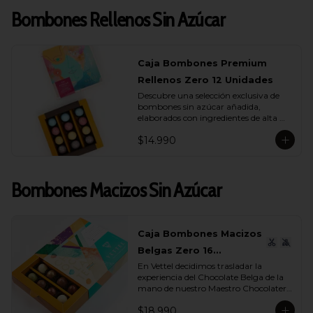
Bombones Rellenos Sin Azúcar
Caja Bombones Premium
Rellenos Zero 12 Unidades
Descubre una selección exclusiva de 
bombones sin azúcar añadida, 
elaborados con ingredientes de alta 
calidad y rellenos suaves que realzan 
$14.990
cada capa de sabor.

Esta caja reúne 12 unidades pensadas 
para quienes buscan un momento de 
Bombones Macizos Sin Azúcar
indulgencia equilibrada, donde el 
cacao es protagonista y cada textura 
se siente auténtica y natural.

La colección incluye una cuidada 
Caja Bombones Macizos
variedad de sabores (endulzados con 
Belgas Zero 16
alulosa): maracuyá, avellana, 
caramelo y leche, donde cada bombón 
En Vettel decidimos trasladar la 
Unidades
ofrece una experiencia distinta. 
experiencia del Chocolate Belga de la 
Rellenos cremosos, notas profundas de 
mano de nuestro Maestro Chocolatero 
cacao y un dulzor sutil que proviene de 
para crear estas piezas de bombones 
ingredientes nobles, no de azúcares 
$18.990
macizos sin azúcar añadida de 