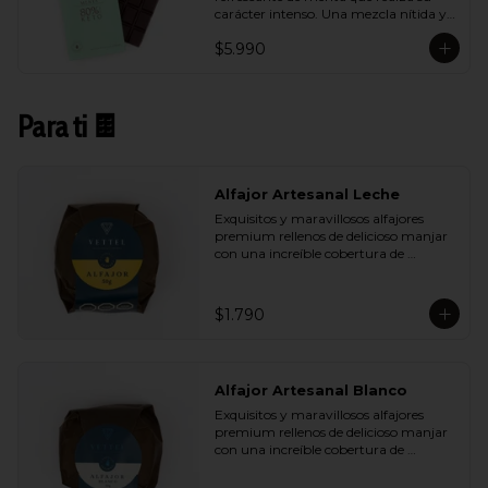
carácter intenso. Una mezcla nítida y 
vibrante que aporta frescura sin restar 
$5.990
profundidad al cacao.
Para ti 🍫
Alfajor Artesanal Leche
Exquisitos y maravillosos alfajores 
premium rellenos de delicioso manjar 
con una increíble cobertura de 
chocolate de leche. Ideal para regalar y 
compartir con quienes más queremos.
$1.790
Alfajor Artesanal Blanco
Exquisitos y maravillosos alfajores 
premium rellenos de delicioso manjar 
con una increíble cobertura de 
chocolate de blanco. Ideal para regalar 
y compartir con quienes más 