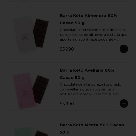
Barra Keto Almendra 80%
Cacao 50 g
Chocolate intenso con notas de cacao 
puro y trozos de almendra tostada que 
aportan un contraste crocante y 
aromático. Una combinación 
$5.990
equilibrada entre potencia y sutileza.
Barra Keto Avellana 80%
Cacao 50 g
Chocolate de alta pureza fusionado 
con avellanas, que aportan una 
textura cremosa y un sabor suave. Un 
equilibrio natural entre la fuerza del 
$5.990
cacao y la redondez de la nuez.
Barra Keto Menta 80% Cacao
50 g