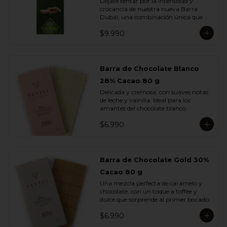
Déjate tentar por la intensidad y 
crocancia de nuestra nueva Barra 
Dubái, una combinación única que 
fusiona lo mejor del chocolate europeo 
$9.990
con los sabores más exquisitos de 
Medio Oriente.

Elaborada con chocolate de leche, 
rellena con una cremosa pasta de 
Barra de Chocolate Blanco
pistacho y trozos de kadayif , finas 
28% Cacao 80 g
hebras de masa filo tostada con 
mantequilla que aportan una textura 
Delicada y cremosa, con suaves notas 
crujiente e irresistible.

de leche y vainilla. Ideal para los 
amantes del chocolate blanco
Cada mordisco te transporta a un 
viaje de sabor profundo y auténtico, 
$6.990
donde la suavidad del pistacho se 
equilibra con la dulzura del chocolate y 
el toque dorado del kadayif.
Barra de Chocolate Gold 30%
Cacao 80 g
Una mezcla perfecta de caramelo y 
chocolate, con un toque a toffee y 
dulce que sorprende al primer bocado.
$6.990