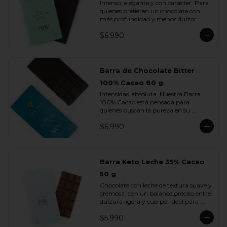
Intenso, elegante y con carácter. Para 
quienes prefieren un chocolate con 
más profundidad y menos dulzor.
$6.990
Barra de Chocolate Bitter
100% Cacao 80 g
Intensidad absoluta. Nuestra Barra 
100% Cacao está pensada para 
quienes buscan la pureza en su 
máxima expresión: un chocolate 
$6.990
firme, profundo, terroso y elegante, sin 
azúcar ni adiciones.

Cada cuadrado revela la esencia del 
cacao en su estado más auténtico, con 
Barra Keto Leche 35% Cacao
notas secas, amaderadas y de tostado 
50 g
natural. Una barra creada para 
verdaderos amantes del cacao.
Chocolate con leche de textura suave y 
cremosa, con un balance preciso entre 
dulzura ligera y cuerpo. Ideal para 
quienes disfrutan del sabor del cacao 
$5.990
con leche sin perder la intensidad del 
chocolate real.