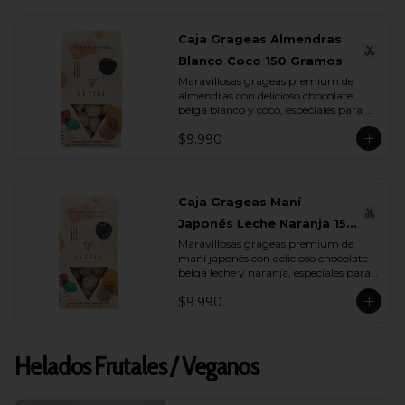
Caja Grageas Almendras
Blanco Coco 150 Gramos
Maravillosas grageas premium de 
almendras con delicioso chocolate 
belga blanco y coco, especiales para 
regalar y disfrutar con quienes más 
$9.990
quieres.
Caja Grageas Maní
Japonés Leche Naranja 150
Maravillosas grageas premium de 
Gramos
maní japonés con delicioso chocolate 
belga leche y naranja, especiales para 
regalar y disfrutar con quienes más 
$9.990
quieres.
Helados Frutales / Veganos