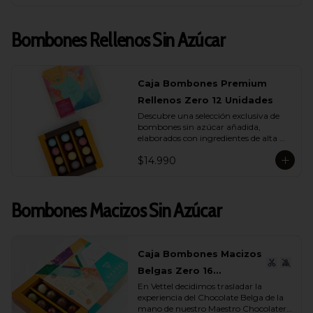
quienes más quieres.
Bombones Rellenos Sin Azúcar
Caja Bombones Premium
Rellenos Zero 12 Unidades
Descubre una selección exclusiva de 
bombones sin azúcar añadida, 
elaborados con ingredientes de alta 
calidad y rellenos suaves que realzan 
$14.990
cada capa de sabor.

Esta caja reúne 12 unidades pensadas 
para quienes buscan un momento de 
Bombones Macizos Sin Azúcar
indulgencia equilibrada, donde el 
cacao es protagonista y cada textura 
se siente auténtica y natural.

La colección incluye una cuidada 
Caja Bombones Macizos
variedad de sabores (endulzados con 
Belgas Zero 16
alulosa): maracuyá, avellana, 
caramelo y leche, donde cada bombón 
En Vettel decidimos trasladar la 
Unidades
ofrece una experiencia distinta. 
experiencia del Chocolate Belga de la 
Rellenos cremosos, notas profundas de 
mano de nuestro Maestro Chocolatero 