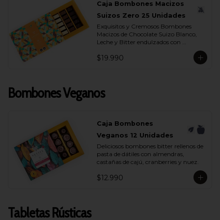
Caja Bombones Macizos
- Chocolate Leche 35% Cacao

- Chocolate Bitter 55% Cacao
Suizos Zero 25 Unidades
Exquisitos y Cremosos Bombones 
Macizos de Chocolate Suizo Blanco, 
Leche y Bitter endulzados con 
maltitol.
$19.990
Bombones Veganos
Caja Bombones
Veganos 12 Unidades
Deliciosos bombones bitter rellenos de 
pasta de dátiles con almendras, 
castañas de cajú, cranberries y nuez.
$12.990
Tabletas Rústicas