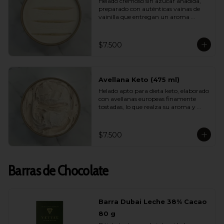
Helado cremoso sin azúcar añadida, 
preparado con auténticas vainas de 
vainilla que entregan un aroma 
natural, elegante y persistente. Suave, 
equilibrado y perfecto para quienes 
buscan disfrutar de un helado liviano 
$7.500
sin renunciar al verdadero sabor de la 
vainilla gourmet.
Avellana Keto (475 ml)
Helado apto para dieta keto, elaborado 
con avellanas europeas finamente 
tostadas, lo que realza su aroma y 
suavidad. Sin azúcar, bajo en 
carbohidratos y con una cremosidad 
sorprendente. Ideal para quienes 
$7.500
cuidan su alimentación y quieren 
darse un gusto real y lleno de sabor.
Barras de Chocolate
Barra Dubai Leche 38% Cacao
80 g