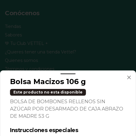
Conócenos
Tiendas
Sabores
💚 Tu Club VETTEL +
¿Quieres tener una tienda Vettel?
Quienes somos
Términos y condiciones
Política de privacidad
Bolsa Macizos 106 g
Redes sociales
Este producto no esta disponible
BOLSA DE BOMBONES RELLENOS SIN
Instagram
AZÚCAR POR DESARMADO DE CAJA ABRAZO
Facebook
DE MADRE 53 G
TikTok
Instrucciones especiales
Mi cuenta