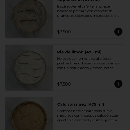
Inspirado en el café italiano, este 
helado se prepara con espresso de 
granos seleccionados mezclado con 
una base cremosa que suaviza su 
intensidad. Aromático, equilibrado y 
con un sabor profundo que encantará 
$7.500
a quienes disfrutan del buen café.
Pie de limón (475 ml)
Helado que homenajea al clásico 
postre chileno: base cremosa de limón 
con un toque ácido y fresco, notas 
suaves de merengue y un crumble de 
galleta que aporta textura y dulzor. 
Un sabor equilibrado, luminoso y muy 
$7.500
adictivo.
Calugón nuez (475 ml)
Cremosa base de caramelo suave, 
mezclada con trozos de calugón que 
aportan elasticidad y dulzor, junto a 
nueces tostadas que entregan un 
contraste crocante. Una experiencia 