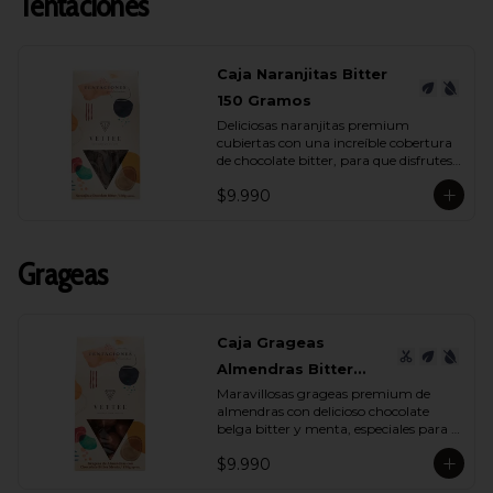
Tentaciones
Caja Naranjitas Bitter
150 Gramos
Deliciosas naranjitas premium 
cubiertas con una increíble cobertura 
de chocolate bitter, para que disfrutes 
y deleites a quien tu quieras con su 
$9.990
espectacular sabor.
Grageas
Caja Grageas
Almendras Bitter
Maravillosas grageas premium de 
Menta 150 Gramos
almendras con delicioso chocolate 
belga bitter y menta, especiales para 
regalar y disfrutar con quienes más 
$9.990
quieres.