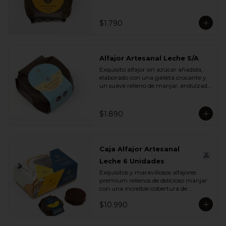
chocolate de bitter. Ideal para regalar y 
compartir con quienes más queremos.
$1.790
Alfajor Artesanal Leche S/A
Exquisito alfajor sin azúcar añadida, 
elaborado con una galleta crocante y 
un suave relleno de manjar, endulzado 
con maltitol y sucralosa. Ideal para 
disfrutar un momento dulce sin 
azúcar, manteniendo todo el sabor y 
$1.890
la textura que buscas.
Caja Alfajor Artesanal
Leche 6 Unidades
Exquisitos y maravillosos alfajores 
premium rellenos de delicioso manjar 
con una increíble cobertura de 
chocolate leche. Ideal para regalar y 
$10.990
compartir con quienes más queremos.