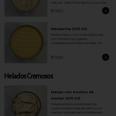
natural. Cada fruta aporta su carácter: 
dulzor, jugosidad y acidez vibrante. Un 
$7.500
helado ligero, muy refrescante y lleno 
de energía ideal para días calurosos.
Mandarina (475 ml)
Helado fresco y luminoso elaborado 
con mandarinas jugosas 
cuidadosamente seleccionadas. Su 
sabor es brillante, aromático y natural, 
entregando una sensación ligera y 
vibrante ideal para quienes buscan 
$7.500
opciones frutales y livianas.
Helados Cremosos
Manjar con trocitos de
manjar (475 ml)
Helado artesanal elaborado con 
nuestra clásica base de crema y un 
manjar cocinado lentamente para 