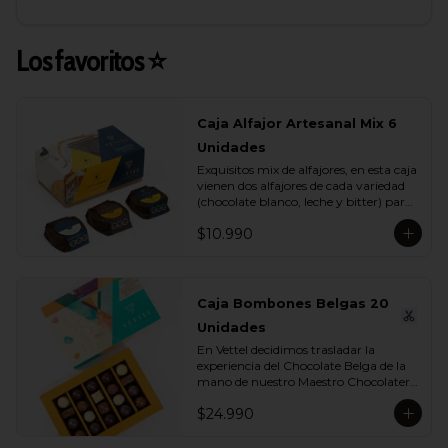
Los favoritos ⭐
Caja Alfajor Artesanal Mix 6
Unidades
Exquisitos mix de alfajores, en esta caja 
vienen dos alfajores de cada variedad 
(chocolate blanco, leche y bitter) para 
que lo compartas con tu ser más 
$10.990
querido.
Caja Bombones Belgas 20
Unidades
En Vettel decidimos trasladar la 
experiencia del Chocolate Belga de la 
mano de nuestro Maestro Chocolatero 
para crear estas 20 piezas tan diversas 
$24.990
de bombones de formas, rellenos y 
sabores para que puedas disfrutar esta 
exquisita tradición belga. Dentro de 