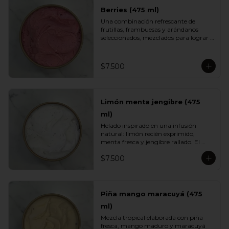
Berries (475 ml)
Una combinación refrescante de 
frutillas, frambuesas y arándanos 
seleccionados, mezclados para lograr 
el equilibrio justo entre acidez natural 
y dulzor frutal. Su color vibrante y 
textura ligera lo convierten en un 
$7.500
helado fresco, aromático y perfecto 
para cualquier momento del día.
Limón menta jengibre (475
ml)
Helado inspirado en una infusión 
natural: limón recién exprimido, 
menta fresca y jengibre rallado. El 
resultado es un sabor energizante, 
$7.500
refrescante y ligeramente especiado, 
ideal para quienes buscan opciones 
más livianas y con un toque herbal 
que sorprende.
Piña mango maracuyá (475
ml)
Mezcla tropical elaborada con piña 
fresca, mango maduro y maracuyá 