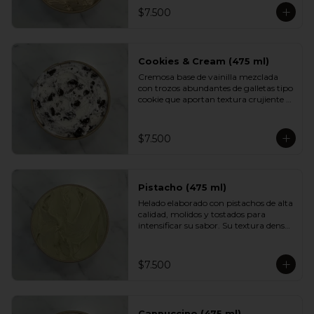
intensificar su sabor. Incluye 
$7.500
abundantes trocitos de manjar que 
aportan textura y un dulzor profundo 
en cada cucharada. Una versión 
indulgente del sabor más querido por 
los chilenos.
Cookies & Cream (475 ml)
Cremosa base de vainilla mezclada 
con trozos abundantes de galletas tipo 
cookie que aportan textura crujiente y 
un sabor inconfundible. Un helado 
indulgente, clásico y reconfortante, 
perfecto para los fanáticos de las 
$7.500
combinaciones cremosas y crocantes.
Pistacho (475 ml)
Helado elaborado con pistachos de alta 
calidad, molidos y tostados para 
intensificar su sabor. Su textura densa 
y cremosa se mezcla con un aroma 
suave y ligeramente dulce. Un clásico 
elegante, ideal para quienes prefieren 
$7.500
sabores más nobles y sofisticados.
Cappuccino (475 ml)