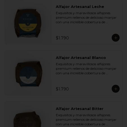
Zeste Naranja y Café Liofilizado

- Chocolate Blanco 28% Cacao con 
Alfajor Artesanal Leche
Plátano Chips y Cranberries

Exquisitos y maravillosos alfajores 
- Chocolate Leche 35% Cacao con 
premium rellenos de delicioso manjar 
Almendras y Nibs de Cacao

con una increíble cobertura de 
- Chocolate Leche 35% Cacao con Maní 
chocolate de leche. Ideal para regalar y 
y Coco

compartir con quienes más queremos.
- Chocolate Bitter 55% Cacao con 
Semillas de Zapallo y Quinoa

$1.790
- Chocolate Bitter 55% Cacao con Maní 
y Coco
Alfajor Artesanal Blanco
Exquisitos y maravillosos alfajores 
premium rellenos de delicioso manjar 
con una increíble cobertura de 
chocolate de blanco. Ideal para regalar 
y compartir con quienes más 
queremos.
$1.790
Alfajor Artesanal Bitter
Exquisitos y maravillosos alfajores 
premium rellenos de delicioso manjar 
con una increíble cobertura de 