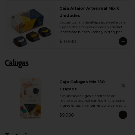
Caja Alfajor Artesanal Mix 6
Unidades
Exquisitos mix de alfajores, en esta caja 
vienen dos alfajores de cada variedad 
(chocolate blanco, leche y bitter) para 
que lo compartas con tu ser más 
$10.990
querido.
Calugas
Caja Calugas Mix 150
Gramos
Exquisitas calugas elaboradas de 
manera artesanal con los más selectos 
ingredientes, manteniendo la calidad 
propia de Vettel. Encuéntralas en sus 
$9.990
distintas variedades para que 
compartas con quien tú quieras: 
Leche, Coco, Nuez y Café.