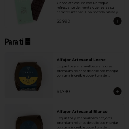
Chocolate oscuro con un toque 
refrescante de menta que realza su 
carácter intenso. Una mezcla nítida y 
vibrante que aporta frescura sin restar 
$5.990
profundidad al cacao.
Para ti 🍫
Alfajor Artesanal Leche
Exquisitos y maravillosos alfajores 
premium rellenos de delicioso manjar 
con una increíble cobertura de 
chocolate de leche. Ideal para regalar y 
compartir con quienes más queremos.
$1.790
Alfajor Artesanal Blanco
Exquisitos y maravillosos alfajores 
premium rellenos de delicioso manjar 
con una increíble cobertura de 