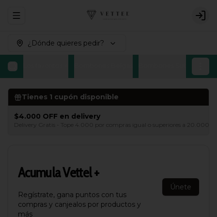
Abrir menu de navegación
Logi
¿Dónde quieres pedir?
Los favoritos ⭐
Bombones Belgas
Bombones Suizos
Bomb
Tienes
1
cupón disponible
$4.000 OFF en delivery
Delivery Gratis - Tope 4.000 por compras igual o superiores a 20.000 a
Acumula
Vettel +
Únete
Regístrate, gana puntos con tus
compras y canjealos por productos y
más