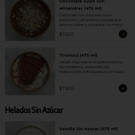
Chocolate Suizo con
almendras (475 ml)
Elaborado con chocolate suizo 
premium y almendras tostadas que 
aportan sabor y crocancia. Su mezcla 
cremosa y aromática logra un 
$7.500
equilibrio perfecto entre intensidad, 
dulzor y textura. Un sabor sofisticado 
que destaca por su calidad.
Tiramisú (475 ml)
Helado inspirado en el postre italiano 
por excelencia, elaborado con 
mascarpone, café espresso y un toque 
de cacao. Suave, equilibrado y con un 
aroma encantador, logra capturar la 
esencia del tiramisú tradicional en 
$7.500
versión helada.
Helados Sin Azúcar
Vainilla Sin Azúcar (475 ml)