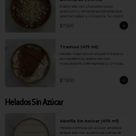
Elaborado con chocolate suizo 
premium y almendras tostadas que 
aportan sabor y crocancia. Su mezcla 
cremosa y aromática logra un 
$7.500
equilibrio perfecto entre intensidad, 
dulzor y textura. Un sabor sofisticado 
que destaca por su calidad.
Tiramisú (475 ml)
Helado inspirado en el postre italiano 
por excelencia, elaborado con 
mascarpone, café espresso y un toque 
de cacao. Suave, equilibrado y con un 
aroma encantador, logra capturar la 
esencia del tiramisú tradicional en 
$7.500
versión helada.
Helados Sin Azúcar
Vainilla Sin Azúcar (475 ml)
Helado cremoso sin azúcar añadida, 
preparado con auténticas vainas de 