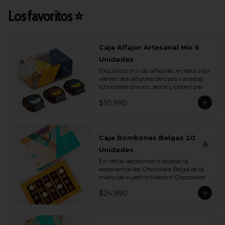
Los favoritos ⭐
Caja Alfajor Artesanal Mix 6
Unidades
Exquisitos mix de alfajores, en esta caja 
vienen dos alfajores de cada variedad 
(chocolate blanco, leche y bitter) para 
que lo compartas con tu ser más 
$10.990
querido.
Caja Bombones Belgas 20
Unidades
En Vettel decidimos trasladar la 
experiencia del Chocolate Belga de la 
mano de nuestro Maestro Chocolatero 
para crear estas 20 piezas tan diversas 
$24.990
de bombones de formas, rellenos y 
sabores para que puedas disfrutar esta 
exquisita tradición belga. Dentro de 
estos exquisitos sabores encontramos:
