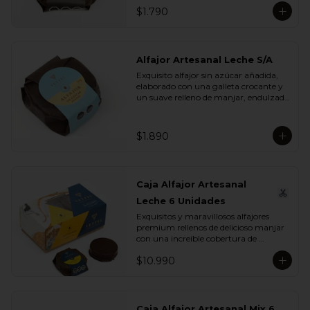
$1.790
Alfajor Artesanal Leche S/A
Exquisito alfajor sin azúcar añadida, 
elaborado con una galleta crocante y 
un suave relleno de manjar, endulzado 
con maltitol y sucralosa. Ideal para 
disfrutar un momento dulce sin 
azúcar, manteniendo todo el sabor y 
$1.890
la textura que buscas.
Caja Alfajor Artesanal
Leche 6 Unidades
Exquisitos y maravillosos alfajores 
premium rellenos de delicioso manjar 
con una increíble cobertura de 
chocolate leche. Ideal para regalar y 
$10.990
compartir con quienes más queremos.
Caja Alfajor Artesanal Mix 6