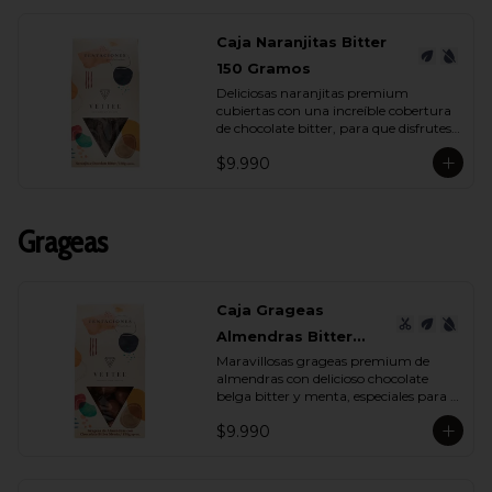
Caja Naranjitas Bitter
150 Gramos
Deliciosas naranjitas premium 
cubiertas con una increíble cobertura 
de chocolate bitter, para que disfrutes 
y deleites a quien tu quieras con su 
$9.990
espectacular sabor.
Grageas
Caja Grageas
Almendras Bitter
Maravillosas grageas premium de 
Menta 150 Gramos
almendras con delicioso chocolate 
belga bitter y menta, especiales para 
regalar y disfrutar con quienes más 
$9.990
quieres.