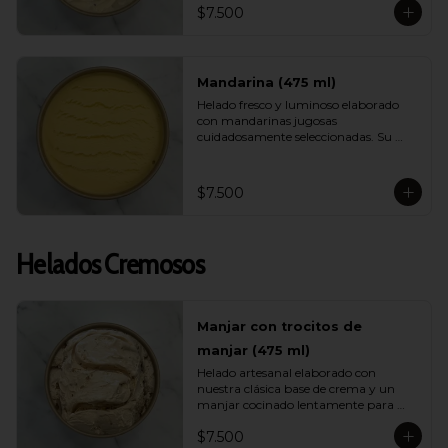
$7.500
helado ligero, muy refrescante y lleno 
de energía ideal para días calurosos.
Mandarina (475 ml)
Helado fresco y luminoso elaborado 
con mandarinas jugosas 
cuidadosamente seleccionadas. Su 
sabor es brillante, aromático y natural, 
entregando una sensación ligera y 
vibrante ideal para quienes buscan 
$7.500
opciones frutales y livianas.
Helados Cremosos
Manjar con trocitos de
manjar (475 ml)
Helado artesanal elaborado con 
nuestra clásica base de crema y un 
manjar cocinado lentamente para 
intensificar su sabor. Incluye 
$7.500
abundantes trocitos de manjar que 