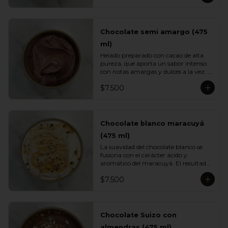
caramelo clásico.
Chocolate semi amargo (475
ml)
Helado preparado con cacao de alta 
pureza, que aporta un sabor intenso 
con notas amargas y dulces a la vez. 
Su textura cremosa y su perfil 
$7.500
profundo lo convierten en un 
imperdible para quienes aman el 
chocolate de verdad.
Chocolate blanco maracuyá
(475 ml)
La suavidad del chocolate blanco se 
fusiona con el carácter ácido y 
aromático del maracuyá. El resultado 
es un helado cremoso, equilibrado y 
$7.500
sorprendentemente fresco. Una 
mezcla tropical elegante perfecta para 
quienes buscan variedad.
Chocolate Suizo con
almendras (475 ml)