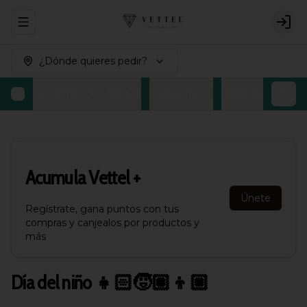
Abrir menu de navegación
Logi
¿Dónde quieres pedir?
Día del niño 👧🏻🧒🏽👦🏼
Los favoritos ⭐
Bombones Belgas
Acumula
Vettel +
Únete
Regístrate, gana puntos con tus
compras y canjealos por productos y
más
Día del niño 👧🏻🧒🏽👦🏼