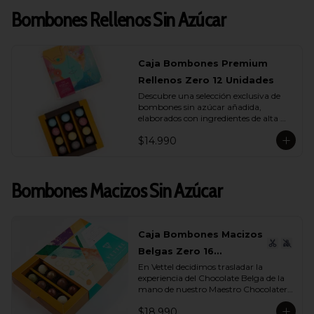
Bombones Rellenos Sin Azúcar
Caja Bombones Premium
Rellenos Zero 12 Unidades
Descubre una selección exclusiva de 
bombones sin azúcar añadida, 
elaborados con ingredientes de alta 
calidad y rellenos suaves que realzan 
$14.990
cada capa de sabor.

Esta caja reúne 12 unidades pensadas 
para quienes buscan un momento de 
Bombones Macizos Sin Azúcar
indulgencia equilibrada, donde el 
cacao es protagonista y cada textura 
se siente auténtica y natural.

La colección incluye una cuidada 
Caja Bombones Macizos
variedad de sabores (endulzados con 
Belgas Zero 16
alulosa): maracuyá, avellana, 
caramelo y leche, donde cada bombón 
En Vettel decidimos trasladar la 
Unidades
ofrece una experiencia distinta. 
experiencia del Chocolate Belga de la 
Rellenos cremosos, notas profundas de 
mano de nuestro Maestro Chocolatero 
cacao y un dulzor sutil que proviene de 
para crear estas piezas de bombones 
ingredientes nobles, no de azúcares 
$18.990
macizos sin azúcar añadida de 