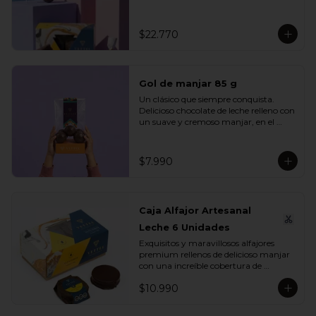
se unen en un mix perfecto para 
compartir, regalar o disfrutar en 
cualquier ocasión especial.

$22.770
Incluye:

- 1 Caja Alfajor Artesanal Leche 6 
Unidades

Gol de manjar 85 g
- 1 Paleta de dinosaurio 

- 1 Gol de manjar 85 g

Un clásico que siempre conquista. 
- 1 Gran Bombón Manjar 55% Cacao 
Delicioso chocolate de leche relleno con 
30 g
un suave y cremoso manjar, en el 
equilibrio perfecto entre dulzura y 
sabor. Ideal para regalar, compartir o 
disfrutar en cualquier momento del 
$7.990
día.

Incluye:

- 1 Gol de manjar 85 g
Caja Alfajor Artesanal
Leche 6 Unidades
Exquisitos y maravillosos alfajores 
premium rellenos de delicioso manjar 
con una increíble cobertura de 
chocolate leche. Ideal para regalar y 
$10.990
compartir con quienes más queremos.