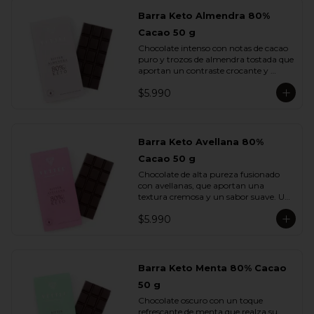
Barra Keto Almendra 80%
Cacao 50 g
Chocolate intenso con notas de cacao 
puro y trozos de almendra tostada que 
aportan un contraste crocante y 
aromático. Una combinación 
$5.990
equilibrada entre potencia y sutileza.
Barra Keto Avellana 80%
Cacao 50 g
Chocolate de alta pureza fusionado 
con avellanas, que aportan una 
textura cremosa y un sabor suave. Un 
equilibrio natural entre la fuerza del 
$5.990
cacao y la redondez de la nuez.
Barra Keto Menta 80% Cacao
50 g
Chocolate oscuro con un toque 
refrescante de menta que realza su 