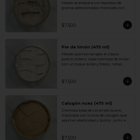
helado se prepara con espresso de 
granos seleccionados mezclado con 
una base cremosa que suaviza su 
intensidad. Aromático, equilibrado y 
con un sabor profundo que encantará 
$7.500
a quienes disfrutan del buen café.
Pie de limón (475 ml)
Helado que homenajea al clásico 
postre chileno: base cremosa de limón 
con un toque ácido y fresco, notas 
suaves de merengue y un crumble de 
galleta que aporta textura y dulzor. 
Un sabor equilibrado, luminoso y muy 
$7.500
adictivo.
Calugón nuez (475 ml)
Cremosa base de caramelo suave, 
mezclada con trozos de calugón que 
aportan elasticidad y dulzor, junto a 
nueces tostadas que entregan un 
contraste crocante. Una experiencia 
golosa e intensa para fanáticos del 
$7.500