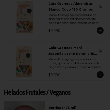
Caja Grageas Almendras
Blanco Coco 150 Gramos
Maravillosas grageas premium de 
almendras con delicioso chocolate 
belga blanco y coco, especiales para 
regalar y disfrutar con quienes más 
$9.990
quieres.
Caja Grageas Maní
Japonés Leche Naranja 150
Maravillosas grageas premium de 
Gramos
maní japonés con delicioso chocolate 
belga leche y naranja, especiales para 
regalar y disfrutar con quienes más 
$9.990
quieres.
Helados Frutales / Veganos
Berries (475 ml)