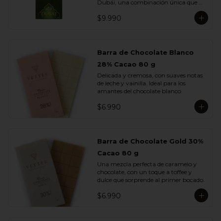
Dubái, una combinación única que 
fusiona lo mejor del chocolate europeo 
$9.990
con los sabores más exquisitos de 
Medio Oriente.

Elaborada con chocolate de leche, 
rellena con una cremosa pasta de 
Barra de Chocolate Blanco
pistacho y trozos de kadayif , finas 
28% Cacao 80 g
hebras de masa filo tostada con 
mantequilla que aportan una textura 
Delicada y cremosa, con suaves notas 
crujiente e irresistible.

de leche y vainilla. Ideal para los 
amantes del chocolate blanco
Cada mordisco te transporta a un 
viaje de sabor profundo y auténtico, 
$6.990
donde la suavidad del pistacho se 
equilibra con la dulzura del chocolate y 
el toque dorado del kadayif.
Barra de Chocolate Gold 30%
Cacao 80 g
Una mezcla perfecta de caramelo y 
chocolate, con un toque a toffee y 
dulce que sorprende al primer bocado.
$6.990