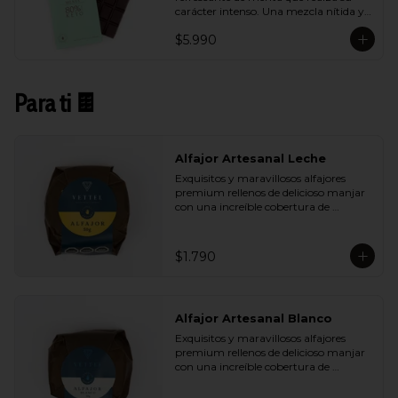
carácter intenso. Una mezcla nítida y 
vibrante que aporta frescura sin restar 
$5.990
profundidad al cacao.
Para ti 🍫
Alfajor Artesanal Leche
Exquisitos y maravillosos alfajores 
premium rellenos de delicioso manjar 
con una increíble cobertura de 
chocolate de leche. Ideal para regalar y 
compartir con quienes más queremos.
$1.790
Alfajor Artesanal Blanco
Exquisitos y maravillosos alfajores 
premium rellenos de delicioso manjar 
con una increíble cobertura de 
chocolate de blanco. Ideal para regalar 
y compartir con quienes más 