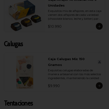
Unidades
Exquisitos mix de alfajores, en esta caja 
vienen dos alfajores de cada variedad 
(chocolate blanco, leche y bitter) para 
que lo compartas con tu ser más 
$10.990
querido.
Calugas
Caja Calugas Mix 150
Gramos
Exquisitas calugas elaboradas de 
manera artesanal con los más selectos 
ingredientes, manteniendo la calidad 
propia de Vettel. Encuéntralas en sus 
$9.990
distintas variedades para que 
compartas con quien tú quieras: 
Leche, Coco, Nuez y Café.
Tentaciones