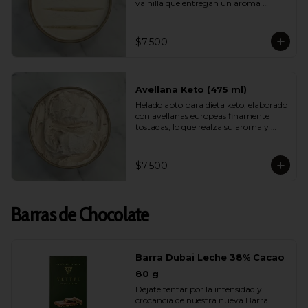
vainilla que entregan un aroma 
natural, elegante y persistente. Suave, 
equilibrado y perfecto para quienes 
buscan disfrutar de un helado liviano 
$7.500
sin renunciar al verdadero sabor de la 
vainilla gourmet.
Avellana Keto (475 ml)
Helado apto para dieta keto, elaborado 
con avellanas europeas finamente 
tostadas, lo que realza su aroma y 
suavidad. Sin azúcar, bajo en 
carbohidratos y con una cremosidad 
sorprendente. Ideal para quienes 
$7.500
cuidan su alimentación y quieren 
darse un gusto real y lleno de sabor.
Barras de Chocolate
Barra Dubai Leche 38% Cacao
80 g
Déjate tentar por la intensidad y 
crocancia de nuestra nueva Barra 