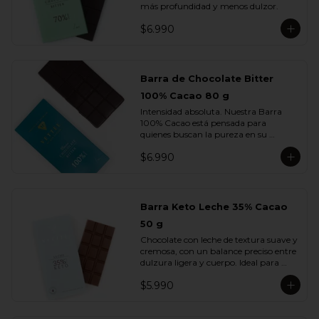
más profundidad y menos dulzor.
$6.990
Barra de Chocolate Bitter
100% Cacao 80 g
Intensidad absoluta. Nuestra Barra 
100% Cacao está pensada para 
quienes buscan la pureza en su 
máxima expresión: un chocolate 
$6.990
firme, profundo, terroso y elegante, sin 
azúcar ni adiciones.

Cada cuadrado revela la esencia del 
cacao en su estado más auténtico, con 
Barra Keto Leche 35% Cacao
notas secas, amaderadas y de tostado 
50 g
natural. Una barra creada para 
verdaderos amantes del cacao.
Chocolate con leche de textura suave y 
cremosa, con un balance preciso entre 
dulzura ligera y cuerpo. Ideal para 
quienes disfrutan del sabor del cacao 
$5.990
con leche sin perder la intensidad del 
chocolate real.