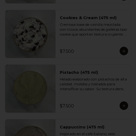
aportan textura y un dulzor profundo 
en cada cucharada. Una versión 
indulgente del sabor más querido por 
los chilenos.
Cookies & Cream (475 ml)
Cremosa base de vainilla mezclada 
con trozos abundantes de galletas tipo 
cookie que aportan textura crujiente y 
un sabor inconfundible. Un helado 
indulgente, clásico y reconfortante, 
perfecto para los fanáticos de las 
$7.500
combinaciones cremosas y crocantes.
Pistacho (475 ml)
Helado elaborado con pistachos de alta 
calidad, molidos y tostados para 
intensificar su sabor. Su textura densa 
y cremosa se mezcla con un aroma 
suave y ligeramente dulce. Un clásico 
elegante, ideal para quienes prefieren 
$7.500
sabores más nobles y sofisticados.
Cappuccino (475 ml)
Inspirado en el café italiano, este 