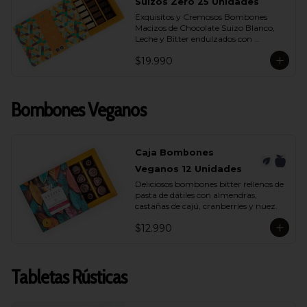
- Chocolate Bitter 55% Cacao
Suizos Zero 25 Unidades
Exquisitos y Cremosos Bombones 
Macizos de Chocolate Suizo Blanco, 
Leche y Bitter endulzados con 
maltitol.
$19.990
Bombones Veganos
Caja Bombones
Veganos 12 Unidades
Deliciosos bombones bitter rellenos de 
pasta de dátiles con almendras, 
castañas de cajú, cranberries y nuez.
$12.990
Tabletas Rústicas