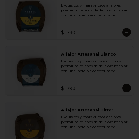
Plátano Chips y Cranberries

Exquisitos y maravillosos alfajores 
- Chocolate Leche 35% Cacao con 
premium rellenos de delicioso manjar 
Almendras y Nibs de Cacao

con una increíble cobertura de 
- Chocolate Leche 35% Cacao con Maní 
chocolate de leche. Ideal para regalar y 
y Coco

compartir con quienes más queremos.
- Chocolate Bitter 55% Cacao con 
Semillas de Zapallo y Quinoa

$1.790
- Chocolate Bitter 55% Cacao con Maní 
y Coco
Alfajor Artesanal Blanco
Exquisitos y maravillosos alfajores 
premium rellenos de delicioso manjar 
con una increíble cobertura de 
chocolate de blanco. Ideal para regalar 
y compartir con quienes más 
queremos.
$1.790
Alfajor Artesanal Bitter
Exquisitos y maravillosos alfajores 
premium rellenos de delicioso manjar 
con una increíble cobertura de 
chocolate de bitter. Ideal para regalar y 
compartir con quienes más queremos.