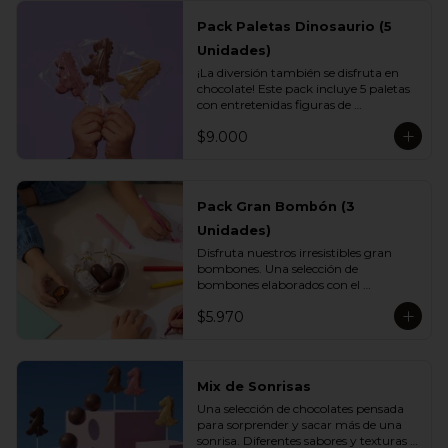
Pack Paletas Dinosaurio (5
Unidades)
¡La diversión también se disfruta en 
chocolate! Este pack incluye 5 paletas 
con entretenidas figuras de 
dinosaurios, elaboradas con el delicioso 
$9.000
chocolate Vettel. Un regalo perfecto 
para los más pequeños o para 
sorprender con un detalle lleno de 
sabor y creatividad.

Pack Gran Bombón (3
Incluye:

Unidades)
- 1 paleta de chocolate blanco

- 1 paleta de chocolate leche

Disfruta nuestros irresistibles gran 
- 1 paleta de chocolate bitter

bombones. Una selección de 
- 1 paleta de chocolate ruby

bombones elaborados con el 
- 1 paleta de chocolate gold
inconfundible chocolate Vettel con 
$5.970
manjar, ideales para celebrar, 
sorprender o darte un momento de 
indulgencia.

Incluye:

Mix de Sonrisas
- 3 Gran Bombón Manjar 55% Cacao 
Una selección de chocolates pensada 
30 g
para sorprender y sacar más de una 
sonrisa. Diferentes sabores y texturas 