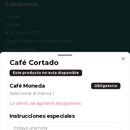
Conócenos
Tiendas
Sabores
💚 Tu Club VETTEL +
¿Quieres tener una tienda Vettel?
Quienes somos
Términos y condiciones
Café Cortado
Política de privacidad
Este producto no esta disponible
Redes sociales
Café Moneda
Obligatorio
Instagram
Seleccione al menos 1
Facebook
Lo siento, se agotaron las opciones
TikTok
Instrucciones especiales
Mi cuenta