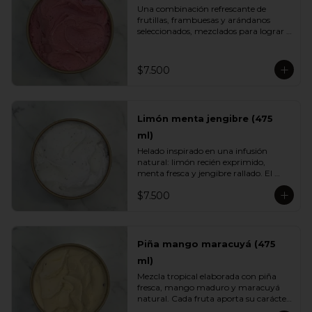
Una combinación refrescante de 
frutillas, frambuesas y arándanos 
seleccionados, mezclados para lograr 
el equilibrio justo entre acidez natural 
y dulzor frutal. Su color vibrante y 
textura ligera lo convierten en un 
$7.500
helado fresco, aromático y perfecto 
para cualquier momento del día.
Limón menta jengibre (475
ml)
Helado inspirado en una infusión 
natural: limón recién exprimido, 
menta fresca y jengibre rallado. El 
resultado es un sabor energizante, 
$7.500
refrescante y ligeramente especiado, 
ideal para quienes buscan opciones 
más livianas y con un toque herbal 
que sorprende.
Piña mango maracuyá (475
ml)
Mezcla tropical elaborada con piña 
fresca, mango maduro y maracuyá 
natural. Cada fruta aporta su carácter: 
dulzor, jugosidad y acidez vibrante. Un 