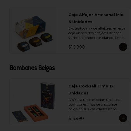
Caja Alfajor Artesanal Mix
6 Unidades
Exquisitos mix de alfajores, en esta 
caja vienen dos alfajores de cada 
variedad (chocolate blanco, leche y 
bitter) para que lo compartas con 
$10.990
tu ser más querido.
Bombones Belgas
Caja Cocktail Time 12
Unidades
Disfruta una selección única de 
bombones finos de chocolate 
belga en sus variedades leche, 
bitter y blanco. Con rellenos de 
$15.990
pisco sour, whisky, licor de café y 
ron añejado, son el detalle ideal 
para compartir y deleitarse en 