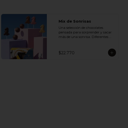
Mix de Sonrisas
Una selección de chocolates 
pensada para sorprender y sacar 
más de una sonrisa. Diferentes 
sabores y texturas se unen en un 
mix perfecto para compartir, 
regalar o disfrutar en cualquier 
$22.770
ocasión especial.

Incluye:

- 1 Caja Alfajor Artesanal Leche 6 
Unidades

- 1 Paleta de dinosaurio 

- 1 Gol de manjar 85 g

- 1 Gran Bombón Manjar 55% 
Cacao 30 g