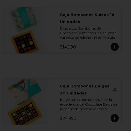
Caja Bombones Suizos 16
Unidades
Exquisitos Bombones de 
Chocolate Suizo con una deliciosa 
variedad de rellenos. Nuestra caja 
contiene Bombones cubiertos de 
$14.990
Chocolate de Leche, Blanco y 
Bitter. ¡Te encantarán!. Dentro de 
estos exquisitos sabores 
encontramos:

- Chocolate Blanco con Crema de 
Frambuesa

- Chocolate Blanco con Crema de 
Naranja

Caja Bombones Belgas
- Chocolate Blanco con Crema de 
20 Unidades
Lúcuma

- Chocolate Leche con Crema de 
En Vettel decidimos trasladar la 
Arándano

experiencia del Chocolate Belga de 
- Chocolate Leche con Crema de 
la mano de nuestro Maestro 
Almendra

Chocolatero para crear estas 20 
- Chocolate Leche con Crema de 
$24.990
piezas tan diversas de bombones 
Trufa Whisky

de formas, rellenos y sabores para 
- Chocolate Leche con Crema de 
que puedas disfrutar esta exquisita 