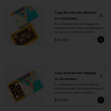
Caja Bombones Belgas
20 Unidades
En Vettel decidimos trasladar la 
experiencia del Chocolate Belga de 
la mano de nuestro Maestro 
Chocolatero para crear estas 20 
$24.990
piezas tan diversas de bombones 
de formas, rellenos y sabores para 
que puedas disfrutar esta exquisita 
tradición belga. Dentro de estos 
exquisitos sabores encontramos:

- Chocolate Blanco 28% Cacao 
con Limón

- Chocolate Blanco 28% Cacao 
Caja Bombones Belgas
con Maracuyá

12 Unidades
- Chocolate Blanco 28% Cacao 
con Caramelo

En Vettel decidimos trasladar la 
- Chocolate Leche 35% Cacao con 
experiencia del Chocolate Belga de 
Praliné de Almendras

la mano de nuestro Maestro 
- Chocolate Leche 35% Cacao con 
Chocolatero para crear estas 
Praliné de Nuez

$16.990
piezas tan diversas de bombones 
- Chocolate Leche 35% Cacao con 
de formas, rellenos y sabores para 
Gianduja de Avellanas y Sal de 
que puedas disfrutar esta exquisita 