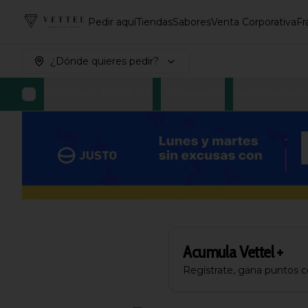
Pedir aquí
Tiendas
Sabores
Venta Corporativa
Fr
¿Dónde quieres pedir?
Día del niño 👧🏻🧒🏽👦🏼
Los favoritos ⭐
Bombones Belg
Acumula
Vettel +
Regístrate, gana puntos 