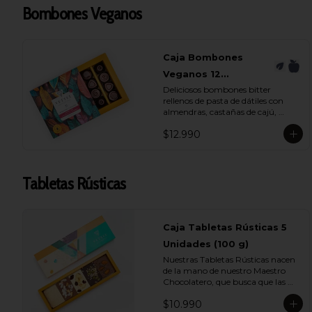
- Chocolate Bitter 55% Cacao con 
Bombones Veganos
Café

- Chocolate Blanco 28% Cacao

- Chocolate Leche 35% Cacao

- Chocolate Bitter 55% Cacao
Caja Bombones
Veganos 12
Deliciosos bombones bitter 
Unidades
rellenos de pasta de dátiles con 
almendras, castañas de cajú, 
cranberries y nuez.
$12.990
Tabletas Rústicas
Caja Tabletas Rústicas 5
Unidades (100 g)
Nuestras Tabletas Rústicas nacen 
de la mano de nuestro Maestro 
Chocolatero, que busca que las 
personas puedan experimentar 
$10.990
profundamente la intensidad de 