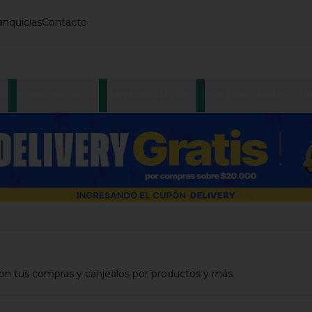
anquicias
Contacto
as
Bombones Suizos
Bombones Macizos
Bombones Rellenos Sin
con tus compras y canjealos por productos y más