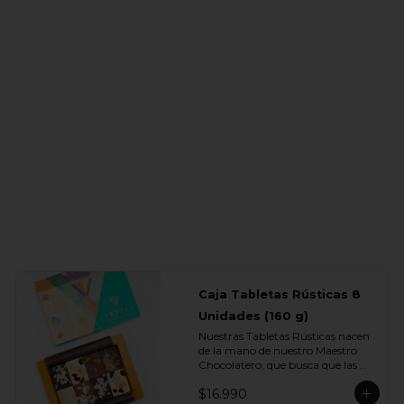
- Chocolate Bitter 55% Cacao con 
Café

- Chocolate Blanco 28% Cacao

- Chocolate Leche 35% Cacao

- Chocolate Bitter 55% Cacao
Caja Tabletas Rústicas 8
Unidades (160 g)
Nuestras Tabletas Rústicas nacen 
de la mano de nuestro Maestro 
Chocolatero, que busca que las 
personas puedan experimentar 
$16.990
profundamente la intensidad de 