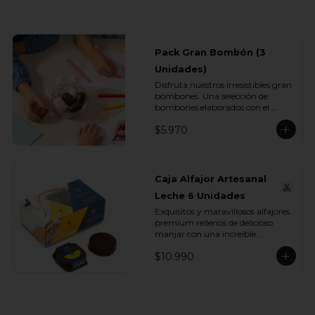
Pack Gran Bombón (3
Unidades)
Disfruta nuestros irresistibles gran 
bombones. Una selección de 
bombones elaborados con el 
inconfundible chocolate Vettel con 
$5.970
manjar, ideales para celebrar, 
sorprender o darte un momento 
de indulgencia.

Incluye:

Caja Alfajor Artesanal
- 3 Gran Bombón Manjar 55% 
Leche 6 Unidades
Cacao 30 g
Exquisitos y maravillosos alfajores 
premium rellenos de delicioso 
manjar con una increíble 
cobertura de chocolate leche. Ideal 
$10.990
para regalar y compartir con 
quienes más queremos.