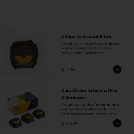
Alfajor Artesanal Bitter
Exquisitos y maravillosos alfajores 
premium rellenos de delicioso 
manjar con una increíble 
cobertura de chocolate de bitter. 
Ideal para regalar y compartir con 
quienes más queremos.
$1.790
Caja Alfajor Artesanal Mix
6 Unidades
Exquisitos mix de alfajores, en esta 
caja vienen dos alfajores de cada 
variedad (chocolate blanco, leche y 
bitter) para que lo compartas con 
$10.990
tu ser más querido.