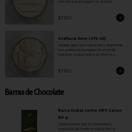
vainilla que entregan un aroma 
natural, elegante y persistente. Suave, 
equilibrado y perfecto para quienes 
buscan disfrutar de un helado liviano 
$7.500
sin renunciar al verdadero sabor de la 
vainilla gourmet.
Avellana Keto (475 ml)
Helado apto para dieta keto, elaborado 
con avellanas europeas finamente 
tostadas, lo que realza su aroma y 
suavidad. Sin azúcar, bajo en 
carbohidratos y con una cremosidad 
sorprendente. Ideal para quienes 
$7.500
cuidan su alimentación y quieren 
darse un gusto real y lleno de sabor.
Barras de Chocolate
Barra Dubai Leche 38% Cacao
80 g
Déjate tentar por la intensidad y 
crocancia de nuestra nueva Barra 