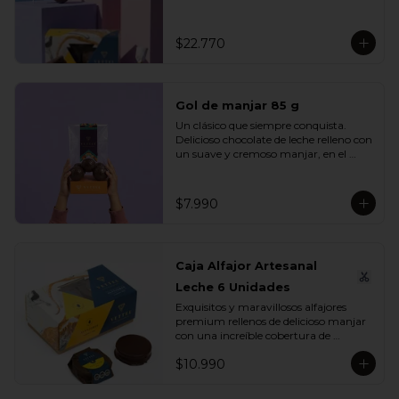
se unen en un mix perfecto para 
compartir, regalar o disfrutar en 
cualquier ocasión especial.

$22.770
Incluye:

- 1 Caja Alfajor Artesanal Leche 6 
Unidades

Gol de manjar 85 g
- 1 Paleta de dinosaurio 

- 1 Gol de manjar 85 g

Un clásico que siempre conquista. 
- 1 Gran Bombón Manjar 55% Cacao 
Delicioso chocolate de leche relleno con 
30 g
un suave y cremoso manjar, en el 
equilibrio perfecto entre dulzura y 
sabor. Ideal para regalar, compartir o 
disfrutar en cualquier momento del 
$7.990
día.

Incluye:

- 1 Gol de manjar 85 g
Caja Alfajor Artesanal
Leche 6 Unidades
Exquisitos y maravillosos alfajores 
premium rellenos de delicioso manjar 
con una increíble cobertura de 
chocolate leche. Ideal para regalar y 
$10.990
compartir con quienes más queremos.