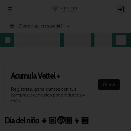
Abrir menu de navegación
Logi
¿Dónde quieres pedir?
Día del niño 👧🏻🧒🏽👦🏼
Los favoritos ⭐
Bombones Belgas
Acumula
Vettel +
Únete
Regístrate, gana puntos con tus
compras y canjealos por productos y
más
Día del niño 👧🏻🧒🏽👦🏼