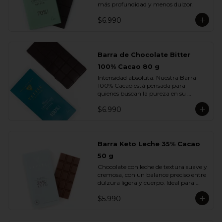
más profundidad y menos dulzor.
$6.990
Barra de Chocolate Bitter
100% Cacao 80 g
Intensidad absoluta. Nuestra Barra 
100% Cacao está pensada para 
quienes buscan la pureza en su 
máxima expresión: un chocolate 
$6.990
firme, profundo, terroso y elegante, sin 
azúcar ni adiciones.

Cada cuadrado revela la esencia del 
cacao en su estado más auténtico, con 
Barra Keto Leche 35% Cacao
notas secas, amaderadas y de tostado 
50 g
natural. Una barra creada para 
verdaderos amantes del cacao.
Chocolate con leche de textura suave y 
cremosa, con un balance preciso entre 
dulzura ligera y cuerpo. Ideal para 
quienes disfrutan del sabor del cacao 
$5.990
con leche sin perder la intensidad del 
chocolate real.