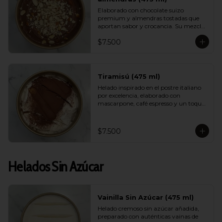
Elaborado con chocolate suizo 
premium y almendras tostadas que 
aportan sabor y crocancia. Su mezcla 
cremosa y aromática logra un 
$7.500
equilibrio perfecto entre intensidad, 
dulzor y textura. Un sabor sofisticado 
que destaca por su calidad.
Tiramisú (475 ml)
Helado inspirado en el postre italiano 
por excelencia, elaborado con 
mascarpone, café espresso y un toque 
de cacao. Suave, equilibrado y con un 
aroma encantador, logra capturar la 
esencia del tiramisú tradicional en 
$7.500
versión helada.
Helados Sin Azúcar
Vainilla Sin Azúcar (475 ml)
Helado cremoso sin azúcar añadida, 
preparado con auténticas vainas de 