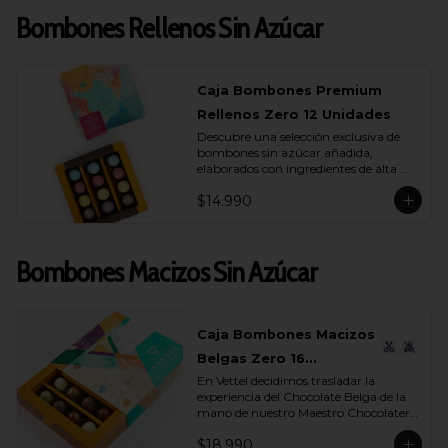
Bombones Rellenos Sin Azúcar
Caja Bombones Premium
Rellenos Zero 12 Unidades
Descubre una selección exclusiva de 
bombones sin azúcar añadida, 
elaborados con ingredientes de alta 
calidad y rellenos suaves que realzan 
$14.990
cada capa de sabor.

Esta caja reúne 12 unidades pensadas 
para quienes buscan un momento de 
Bombones Macizos Sin Azúcar
indulgencia equilibrada, donde el 
cacao es protagonista y cada textura 
se siente auténtica y natural.

La colección incluye una cuidada 
Caja Bombones Macizos
variedad de sabores (endulzados con 
Belgas Zero 16
alulosa): maracuyá, avellana, 
caramelo y leche, donde cada bombón 
En Vettel decidimos trasladar la 
Unidades
ofrece una experiencia distinta. 
experiencia del Chocolate Belga de la 
Rellenos cremosos, notas profundas de 
mano de nuestro Maestro Chocolatero 
cacao y un dulzor sutil que proviene de 
para crear estas piezas de bombones 
ingredientes nobles, no de azúcares 
$18.990
macizos sin azúcar añadida de 