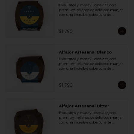
Plátano Chips y Cranberries

Exquisitos y maravillosos alfajores 
- Chocolate Leche 35% Cacao con 
premium rellenos de delicioso manjar 
Almendras y Nibs de Cacao

con una increíble cobertura de 
- Chocolate Leche 35% Cacao con Maní 
chocolate de leche. Ideal para regalar y 
y Coco

compartir con quienes más queremos.
- Chocolate Bitter 55% Cacao con 
Semillas de Zapallo y Quinoa

$1.790
- Chocolate Bitter 55% Cacao con Maní 
y Coco
Alfajor Artesanal Blanco
Exquisitos y maravillosos alfajores 
premium rellenos de delicioso manjar 
con una increíble cobertura de 
chocolate de blanco. Ideal para regalar 
y compartir con quienes más 
queremos.
$1.790
Alfajor Artesanal Bitter
Exquisitos y maravillosos alfajores 
premium rellenos de delicioso manjar 
con una increíble cobertura de 
chocolate de bitter. Ideal para regalar y 
compartir con quienes más queremos.