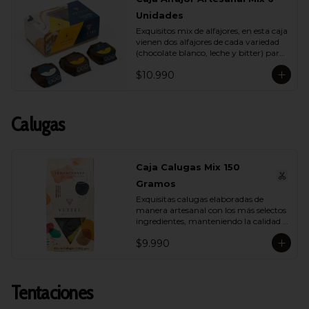
Unidades
Exquisitos mix de alfajores, en esta caja 
vienen dos alfajores de cada variedad 
(chocolate blanco, leche y bitter) para 
que lo compartas con tu ser más 
$10.990
querido.
Calugas
Caja Calugas Mix 150
Gramos
Exquisitas calugas elaboradas de 
manera artesanal con los más selectos 
ingredientes, manteniendo la calidad 
propia de Vettel. Encuéntralas en sus 
$9.990
distintas variedades para que 
compartas con quien tú quieras: 
Leche, Coco, Nuez y Café.
Tentaciones