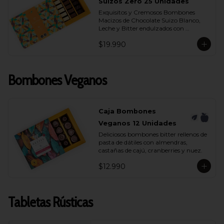
- Chocolate Bitter 55% Cacao
Suizos Zero 25 Unidades
Exquisitos y Cremosos Bombones 
Macizos de Chocolate Suizo Blanco, 
Leche y Bitter endulzados con 
maltitol.
$19.990
Bombones Veganos
Caja Bombones
Veganos 12 Unidades
Deliciosos bombones bitter rellenos de 
pasta de dátiles con almendras, 
castañas de cajú, cranberries y nuez.
$12.990
Tabletas Rústicas