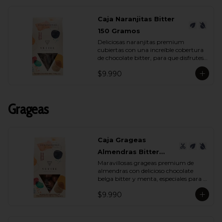
Caja Naranjitas Bitter
150 Gramos
Deliciosas naranjitas premium 
cubiertas con una increíble cobertura 
de chocolate bitter, para que disfrutes 
y deleites a quien tu quieras con su 
$9.990
espectacular sabor.
Grageas
Caja Grageas
Almendras Bitter
Maravillosas grageas premium de 
Menta 150 Gramos
almendras con delicioso chocolate 
belga bitter y menta, especiales para 
regalar y disfrutar con quienes más 
$9.990
quieres.