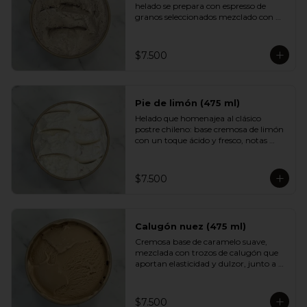
helado se prepara con espresso de 
granos seleccionados mezclado con 
una base cremosa que suaviza su 
intensidad. Aromático, equilibrado y 
con un sabor profundo que encantará 
$7.500
a quienes disfrutan del buen café.
Pie de limón (475 ml)
Helado que homenajea al clásico 
postre chileno: base cremosa de limón 
con un toque ácido y fresco, notas 
suaves de merengue y un crumble de 
galleta que aporta textura y dulzor. 
Un sabor equilibrado, luminoso y muy 
$7.500
adictivo.
Calugón nuez (475 ml)
Cremosa base de caramelo suave, 
mezclada con trozos de calugón que 
aportan elasticidad y dulzor, junto a 
nueces tostadas que entregan un 
contraste crocante. Una experiencia 
golosa e intensa para fanáticos del 
$7.500