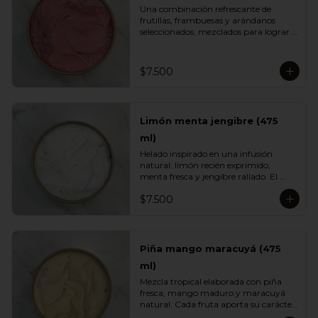
Una combinación refrescante de 
frutillas, frambuesas y arándanos 
seleccionados, mezclados para lograr 
el equilibrio justo entre acidez natural 
y dulzor frutal. Su color vibrante y 
textura ligera lo convierten en un 
$7.500
helado fresco, aromático y perfecto 
para cualquier momento del día.
Limón menta jengibre (475
ml)
Helado inspirado en una infusión 
natural: limón recién exprimido, 
menta fresca y jengibre rallado. El 
resultado es un sabor energizante, 
$7.500
refrescante y ligeramente especiado, 
ideal para quienes buscan opciones 
más livianas y con un toque herbal 
que sorprende.
Piña mango maracuyá (475
ml)
Mezcla tropical elaborada con piña 
fresca, mango maduro y maracuyá 
natural. Cada fruta aporta su carácter: 
dulzor, jugosidad y acidez vibrante. Un 