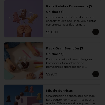
Pack Paletas Dinosaurio (5
Unidades)
¡La diversión también se disfruta en 
chocolate! Este pack incluye 5 paletas 
con entretenidas figuras de 
dinosaurios, elaboradas con el delicioso 
$9.000
chocolate Vettel. Un regalo perfecto 
para los más pequeños o para 
sorprender con un detalle lleno de 
sabor y creatividad.

Pack Gran Bombón (3
Incluye:

Unidades)
- 1 paleta de chocolate blanco

- 1 paleta de chocolate leche

Disfruta nuestros irresistibles gran 
- 1 paleta de chocolate bitter

bombones. Una selección de 
- 1 paleta de chocolate ruby

bombones elaborados con el 
- 1 paleta de chocolate gold
inconfundible chocolate Vettel con 
$5.970
manjar, ideales para celebrar, 
sorprender o darte un momento de 
indulgencia.

Incluye:

Mix de Sonrisas
- 3 Gran Bombón Manjar 55% Cacao 
Una selección de chocolates pensada 
30 g
para sorprender y sacar más de una 
sonrisa. Diferentes sabores y texturas 