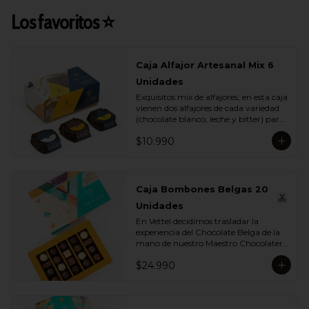
Los favoritos ⭐
Caja Alfajor Artesanal Mix 6
Unidades
Exquisitos mix de alfajores, en esta caja 
vienen dos alfajores de cada variedad 
(chocolate blanco, leche y bitter) para 
que lo compartas con tu ser más 
$10.990
querido.
Caja Bombones Belgas 20
Unidades
En Vettel decidimos trasladar la 
experiencia del Chocolate Belga de la 
mano de nuestro Maestro Chocolatero 
para crear estas 20 piezas tan diversas 
$24.990
de bombones de formas, rellenos y 
sabores para que puedas disfrutar esta 
exquisita tradición belga. Dentro de 
estos exquisitos sabores encontramos:
