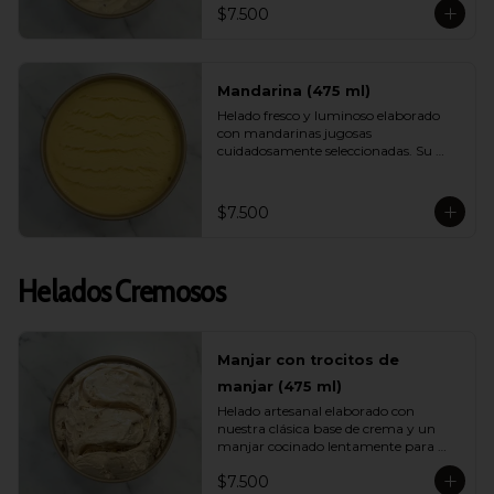
$7.500
helado ligero, muy refrescante y lleno 
de energía ideal para días calurosos.
Mandarina (475 ml)
Helado fresco y luminoso elaborado 
con mandarinas jugosas 
cuidadosamente seleccionadas. Su 
sabor es brillante, aromático y natural, 
entregando una sensación ligera y 
vibrante ideal para quienes buscan 
$7.500
opciones frutales y livianas.
Helados Cremosos
Manjar con trocitos de
manjar (475 ml)
Helado artesanal elaborado con 
nuestra clásica base de crema y un 
manjar cocinado lentamente para 
intensificar su sabor. Incluye 
$7.500
abundantes trocitos de manjar que 