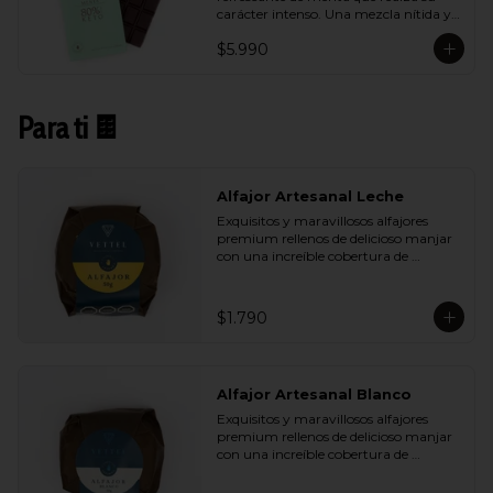
carácter intenso. Una mezcla nítida y 
vibrante que aporta frescura sin restar 
$5.990
profundidad al cacao.
Para ti 🍫
Alfajor Artesanal Leche
Exquisitos y maravillosos alfajores 
premium rellenos de delicioso manjar 
con una increíble cobertura de 
chocolate de leche. Ideal para regalar y 
compartir con quienes más queremos.
$1.790
Alfajor Artesanal Blanco
Exquisitos y maravillosos alfajores 
premium rellenos de delicioso manjar 
con una increíble cobertura de 
chocolate de blanco. Ideal para regalar 
y compartir con quienes más 