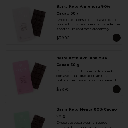
Barra Keto Almendra 80%
Cacao 50 g
Chocolate intenso con notas de cacao 
puro y trozos de almendra tostada que 
aportan un contraste crocante y 
aromático. Una combinación 
$5.990
equilibrada entre potencia y sutileza.
Barra Keto Avellana 80%
Cacao 50 g
Chocolate de alta pureza fusionado 
con avellanas, que aportan una 
textura cremosa y un sabor suave. Un 
equilibrio natural entre la fuerza del 
$5.990
cacao y la redondez de la nuez.
Barra Keto Menta 80% Cacao
50 g
Chocolate oscuro con un toque 
refrescante de menta que realza su 