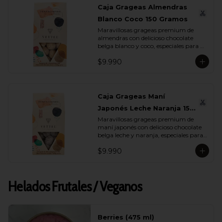
Caja Grageas Almendras
Blanco Coco 150 Gramos
Maravillosas grageas premium de 
almendras con delicioso chocolate 
belga blanco y coco, especiales para 
regalar y disfrutar con quienes más 
$9.990
quieres.
Caja Grageas Maní
Japonés Leche Naranja 150
Maravillosas grageas premium de 
Gramos
maní japonés con delicioso chocolate 
belga leche y naranja, especiales para 
regalar y disfrutar con quienes más 
$9.990
quieres.
Helados Frutales / Veganos
Berries (475 ml)