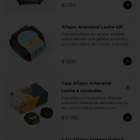
$1.790
Alfajor Artesanal Leche S/A
Exquisito alfajor sin azúcar añadida, 
elaborado con una galleta crocante y 
un suave relleno de manjar, endulzado 
con maltitol y sucralosa. Ideal para 
disfrutar un momento dulce sin 
azúcar, manteniendo todo el sabor y 
$1.890
la textura que buscas.
Caja Alfajor Artesanal
Leche 6 Unidades
Exquisitos y maravillosos alfajores 
premium rellenos de delicioso manjar 
con una increíble cobertura de 
chocolate leche. Ideal para regalar y 
$10.990
compartir con quienes más queremos.
Caja Alfajor Artesanal Mix 6