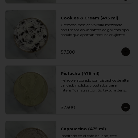
aportan textura y un dulzor profundo 
en cada cucharada. Una versión 
indulgente del sabor más querido por 
los chilenos.
Cookies & Cream (475 ml)
Cremosa base de vainilla mezclada 
con trozos abundantes de galletas tipo 
cookie que aportan textura crujiente y 
un sabor inconfundible. Un helado 
indulgente, clásico y reconfortante, 
perfecto para los fanáticos de las 
$7.500
combinaciones cremosas y crocantes.
Pistacho (475 ml)
Helado elaborado con pistachos de alta 
calidad, molidos y tostados para 
intensificar su sabor. Su textura densa 
y cremosa se mezcla con un aroma 
suave y ligeramente dulce. Un clásico 
elegante, ideal para quienes prefieren 
$7.500
sabores más nobles y sofisticados.
Cappuccino (475 ml)
Inspirado en el café italiano, este 