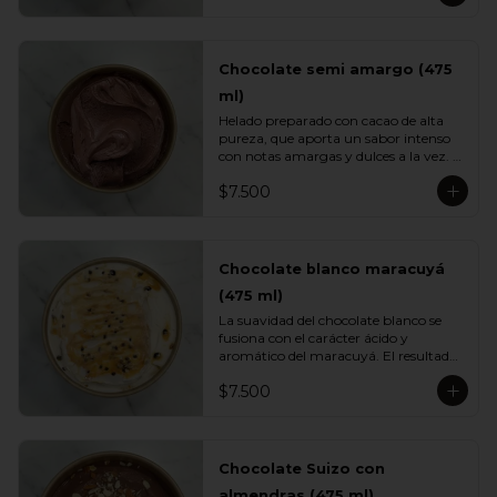
caramelo clásico.
Chocolate semi amargo (475
ml)
Helado preparado con cacao de alta 
pureza, que aporta un sabor intenso 
con notas amargas y dulces a la vez. 
Su textura cremosa y su perfil 
$7.500
profundo lo convierten en un 
imperdible para quienes aman el 
chocolate de verdad.
Chocolate blanco maracuyá
(475 ml)
La suavidad del chocolate blanco se 
fusiona con el carácter ácido y 
aromático del maracuyá. El resultado 
es un helado cremoso, equilibrado y 
$7.500
sorprendentemente fresco. Una 
mezcla tropical elegante perfecta para 
quienes buscan variedad.
Chocolate Suizo con
almendras (475 ml)