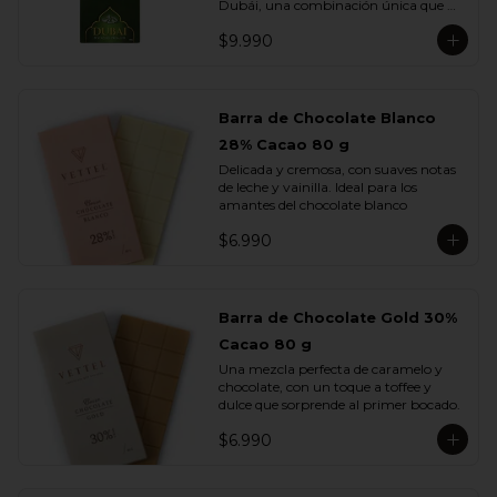
Dubái, una combinación única que 
fusiona lo mejor del chocolate europeo 
$9.990
con los sabores más exquisitos de 
Medio Oriente.

Elaborada con chocolate de leche, 
rellena con una cremosa pasta de 
Barra de Chocolate Blanco
pistacho y trozos de kadayif , finas 
28% Cacao 80 g
hebras de masa filo tostada con 
mantequilla que aportan una textura 
Delicada y cremosa, con suaves notas 
crujiente e irresistible.

de leche y vainilla. Ideal para los 
amantes del chocolate blanco
Cada mordisco te transporta a un 
viaje de sabor profundo y auténtico, 
$6.990
donde la suavidad del pistacho se 
equilibra con la dulzura del chocolate y 
el toque dorado del kadayif.
Barra de Chocolate Gold 30%
Cacao 80 g
Una mezcla perfecta de caramelo y 
chocolate, con un toque a toffee y 
dulce que sorprende al primer bocado.
$6.990