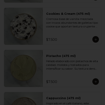
aportan textura y un dulzor profundo 
en cada cucharada. Una versión 
indulgente del sabor más querido por 
los chilenos.
Cookies & Cream (475 ml)
Cremosa base de vainilla mezclada 
con trozos abundantes de galletas tipo 
cookie que aportan textura crujiente y 
un sabor inconfundible. Un helado 
indulgente, clásico y reconfortante, 
perfecto para los fanáticos de las 
$7.500
combinaciones cremosas y crocantes.
Pistacho (475 ml)
Helado elaborado con pistachos de alta 
calidad, molidos y tostados para 
intensificar su sabor. Su textura densa 
y cremosa se mezcla con un aroma 
suave y ligeramente dulce. Un clásico 
elegante, ideal para quienes prefieren 
$7.500
sabores más nobles y sofisticados.
Cappuccino (475 ml)
Inspirado en el café italiano, este 