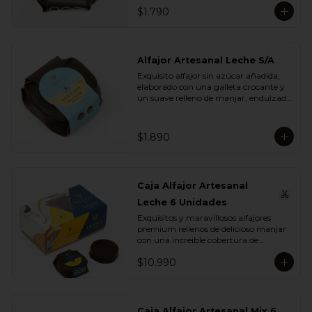
$1.790
Alfajor Artesanal Leche S/A
Exquisito alfajor sin azúcar añadida, 
elaborado con una galleta crocante y 
un suave relleno de manjar, endulzado 
con maltitol y sucralosa. Ideal para 
disfrutar un momento dulce sin 
azúcar, manteniendo todo el sabor y 
$1.890
la textura que buscas.
Caja Alfajor Artesanal
Leche 6 Unidades
Exquisitos y maravillosos alfajores 
premium rellenos de delicioso manjar 
con una increíble cobertura de 
chocolate leche. Ideal para regalar y 
$10.990
compartir con quienes más queremos.
Caja Alfajor Artesanal Mix 6