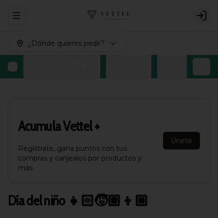
Abrir menu de navegación
Logi
¿Dónde quieres pedir?
Día del niño 👧🏻🧒🏽👦🏼
Los favoritos ⭐
Bombones Belgas
Acumula
Vettel +
Únete
Regístrate, gana puntos con tus
compras y canjealos por productos y
más
Día del niño 👧🏻🧒🏽👦🏼