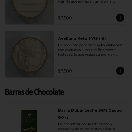
vainilla que entregan un aroma 
natural, elegante y persistente. Suave, 
equilibrado y perfecto para quienes 
buscan disfrutar de un helado liviano 
$7.500
sin renunciar al verdadero sabor de la 
vainilla gourmet.
Avellana Keto (475 ml)
Helado apto para dieta keto, elaborado 
con avellanas europeas finamente 
tostadas, lo que realza su aroma y 
suavidad. Sin azúcar, bajo en 
carbohidratos y con una cremosidad 
sorprendente. Ideal para quienes 
$7.500
cuidan su alimentación y quieren 
darse un gusto real y lleno de sabor.
Barras de Chocolate
Barra Dubai Leche 38% Cacao
80 g
Déjate tentar por la intensidad y 
crocancia de nuestra nueva Barra 