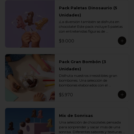
Pack Paletas Dinosaurio (5
Unidades)
¡La diversión también se disfruta en 
chocolate! Este pack incluye 5 paletas 
con entretenidas figuras de 
dinosaurios, elaboradas con el delicioso 
$9.000
chocolate Vettel. Un regalo perfecto 
para los más pequeños o para 
sorprender con un detalle lleno de 
sabor y creatividad.

Pack Gran Bombón (3
Incluye:

Unidades)
- 1 paleta de chocolate blanco

- 1 paleta de chocolate leche

Disfruta nuestros irresistibles gran 
- 1 paleta de chocolate bitter

bombones. Una selección de 
- 1 paleta de chocolate ruby

bombones elaborados con el 
- 1 paleta de chocolate gold
inconfundible chocolate Vettel con 
$5.970
manjar, ideales para celebrar, 
sorprender o darte un momento de 
indulgencia.

Incluye:

Mix de Sonrisas
- 3 Gran Bombón Manjar 55% Cacao 
Una selección de chocolates pensada 
30 g
para sorprender y sacar más de una 
sonrisa. Diferentes sabores y texturas 