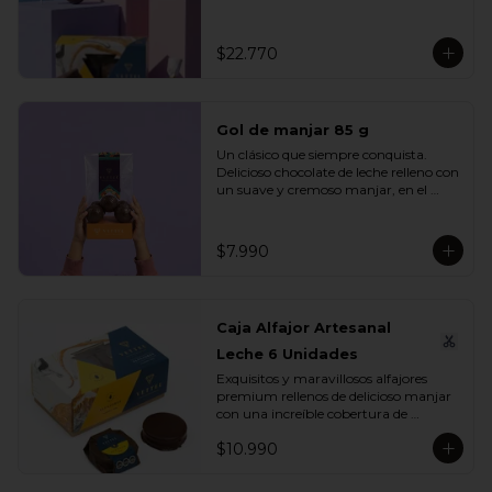
se unen en un mix perfecto para 
compartir, regalar o disfrutar en 
cualquier ocasión especial.

$22.770
Incluye:

- 1 Caja Alfajor Artesanal Leche 6 
Unidades

Gol de manjar 85 g
- 1 Paleta de dinosaurio 

- 1 Gol de manjar 85 g

Un clásico que siempre conquista. 
- 1 Gran Bombón Manjar 55% Cacao 
Delicioso chocolate de leche relleno con 
30 g
un suave y cremoso manjar, en el 
equilibrio perfecto entre dulzura y 
sabor. Ideal para regalar, compartir o 
disfrutar en cualquier momento del 
$7.990
día.

Incluye:

- 1 Gol de manjar 85 g
Caja Alfajor Artesanal
Leche 6 Unidades
Exquisitos y maravillosos alfajores 
premium rellenos de delicioso manjar 
con una increíble cobertura de 
chocolate leche. Ideal para regalar y 
$10.990
compartir con quienes más queremos.