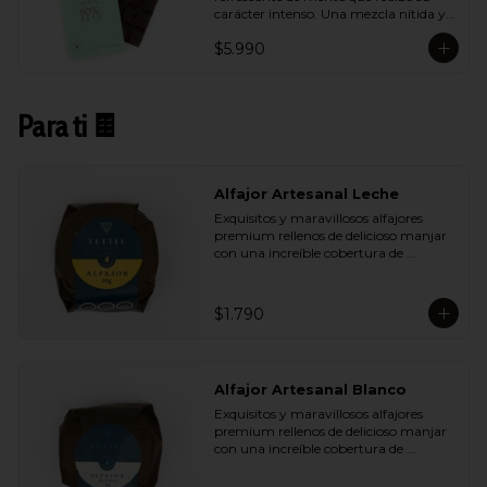
carácter intenso. Una mezcla nítida y 
vibrante que aporta frescura sin restar 
$5.990
profundidad al cacao.
Para ti 🍫
Alfajor Artesanal Leche
Exquisitos y maravillosos alfajores 
premium rellenos de delicioso manjar 
con una increíble cobertura de 
chocolate de leche. Ideal para regalar y 
compartir con quienes más queremos.
$1.790
Alfajor Artesanal Blanco
Exquisitos y maravillosos alfajores 
premium rellenos de delicioso manjar 
con una increíble cobertura de 
chocolate de blanco. Ideal para regalar 
y compartir con quienes más 