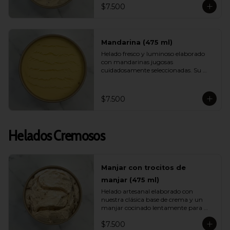
$7.500
helado ligero, muy refrescante y lleno 
de energía ideal para días calurosos.
Mandarina (475 ml)
Helado fresco y luminoso elaborado 
con mandarinas jugosas 
cuidadosamente seleccionadas. Su 
sabor es brillante, aromático y natural, 
entregando una sensación ligera y 
vibrante ideal para quienes buscan 
$7.500
opciones frutales y livianas.
Helados Cremosos
Manjar con trocitos de
manjar (475 ml)
Helado artesanal elaborado con 
nuestra clásica base de crema y un 
manjar cocinado lentamente para 
intensificar su sabor. Incluye 
$7.500
abundantes trocitos de manjar que 