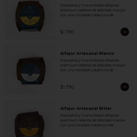
Plátano Chips y Cranberries

Exquisitos y maravillosos alfajores 
- Chocolate Leche 35% Cacao con 
premium rellenos de delicioso manjar 
Almendras y Nibs de Cacao

con una increíble cobertura de 
- Chocolate Leche 35% Cacao con Maní 
chocolate de leche. Ideal para regalar y 
y Coco

compartir con quienes más queremos.
- Chocolate Bitter 55% Cacao con 
Semillas de Zapallo y Quinoa

$1.790
- Chocolate Bitter 55% Cacao con Maní 
y Coco
Alfajor Artesanal Blanco
Exquisitos y maravillosos alfajores 
premium rellenos de delicioso manjar 
con una increíble cobertura de 
chocolate de blanco. Ideal para regalar 
y compartir con quienes más 
queremos.
$1.790
Alfajor Artesanal Bitter
Exquisitos y maravillosos alfajores 
premium rellenos de delicioso manjar 
con una increíble cobertura de 
chocolate de bitter. Ideal para regalar y 
compartir con quienes más queremos.