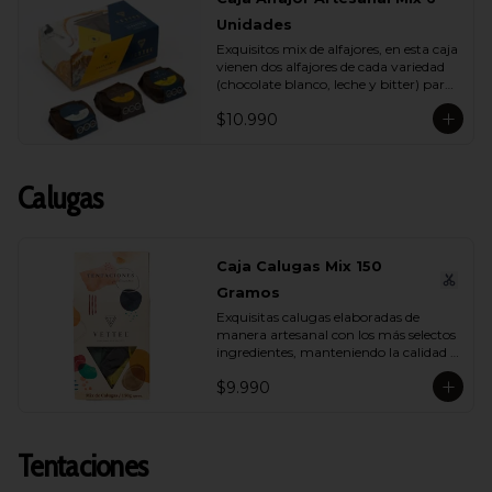
Unidades
Exquisitos mix de alfajores, en esta caja 
vienen dos alfajores de cada variedad 
(chocolate blanco, leche y bitter) para 
que lo compartas con tu ser más 
$10.990
querido.
Calugas
Caja Calugas Mix 150
Gramos
Exquisitas calugas elaboradas de 
manera artesanal con los más selectos 
ingredientes, manteniendo la calidad 
propia de Vettel. Encuéntralas en sus 
$9.990
distintas variedades para que 
compartas con quien tú quieras: 
Leche, Coco, Nuez y Café.
Tentaciones