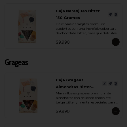
Caja Naranjitas Bitter
150 Gramos
Deliciosas naranjitas premium 
cubiertas con una increíble cobertura 
de chocolate bitter, para que disfrutes 
y deleites a quien tu quieras con su 
$9.990
espectacular sabor.
Grageas
Caja Grageas
Almendras Bitter
Maravillosas grageas premium de 
Menta 150 Gramos
almendras con delicioso chocolate 
belga bitter y menta, especiales para 
regalar y disfrutar con quienes más 
$9.990
quieres.