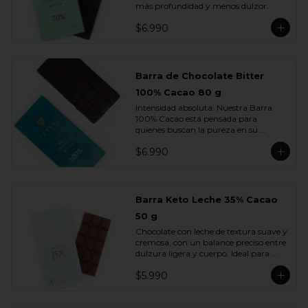
más profundidad y menos dulzor.
$6.990
Barra de Chocolate Bitter
100% Cacao 80 g
Intensidad absoluta. Nuestra Barra 
100% Cacao está pensada para 
quienes buscan la pureza en su 
máxima expresión: un chocolate 
$6.990
firme, profundo, terroso y elegante, sin 
azúcar ni adiciones.

Cada cuadrado revela la esencia del 
cacao en su estado más auténtico, con 
Barra Keto Leche 35% Cacao
notas secas, amaderadas y de tostado 
50 g
natural. Una barra creada para 
verdaderos amantes del cacao.
Chocolate con leche de textura suave y 
cremosa, con un balance preciso entre 
dulzura ligera y cuerpo. Ideal para 
quienes disfrutan del sabor del cacao 
$5.990
con leche sin perder la intensidad del 
chocolate real.