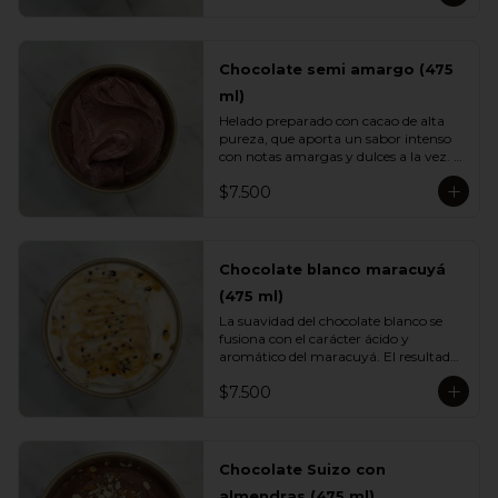
caramelo clásico.
Chocolate semi amargo (475
ml)
Helado preparado con cacao de alta 
pureza, que aporta un sabor intenso 
con notas amargas y dulces a la vez. 
Su textura cremosa y su perfil 
$7.500
profundo lo convierten en un 
imperdible para quienes aman el 
chocolate de verdad.
Chocolate blanco maracuyá
(475 ml)
La suavidad del chocolate blanco se 
fusiona con el carácter ácido y 
aromático del maracuyá. El resultado 
es un helado cremoso, equilibrado y 
$7.500
sorprendentemente fresco. Una 
mezcla tropical elegante perfecta para 
quienes buscan variedad.
Chocolate Suizo con
almendras (475 ml)