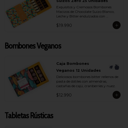
- Chocolate Bitter 55% Cacao
Suizos Zero 25 Unidades
Exquisitos y Cremosos Bombones 
Macizos de Chocolate Suizo Blanco, 
Leche y Bitter endulzados con 
maltitol.
$19.990
Bombones Veganos
Caja Bombones
Veganos 12 Unidades
Deliciosos bombones bitter rellenos de 
pasta de dátiles con almendras, 
castañas de cajú, cranberries y nuez.
$12.990
Tabletas Rústicas