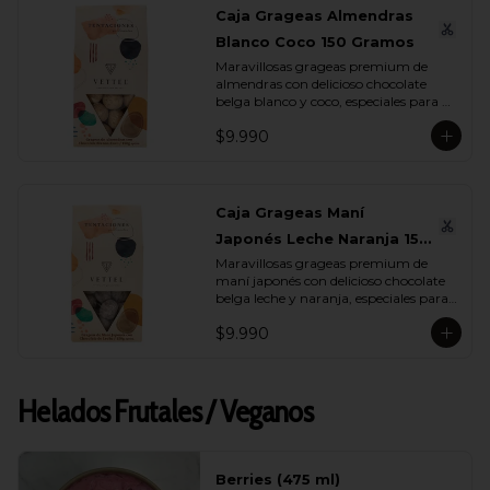
Caja Grageas Almendras
Blanco Coco 150 Gramos
Maravillosas grageas premium de 
almendras con delicioso chocolate 
belga blanco y coco, especiales para 
regalar y disfrutar con quienes más 
$9.990
quieres.
Caja Grageas Maní
Japonés Leche Naranja 150
Maravillosas grageas premium de 
Gramos
maní japonés con delicioso chocolate 
belga leche y naranja, especiales para 
regalar y disfrutar con quienes más 
$9.990
quieres.
Helados Frutales / Veganos
Berries (475 ml)