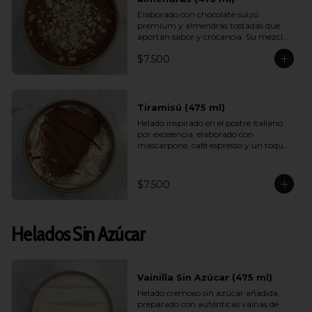
Elaborado con chocolate suizo 
premium y almendras tostadas que 
aportan sabor y crocancia. Su mezcla 
cremosa y aromática logra un 
$7.500
equilibrio perfecto entre intensidad, 
dulzor y textura. Un sabor sofisticado 
que destaca por su calidad.
Tiramisú (475 ml)
Helado inspirado en el postre italiano 
por excelencia, elaborado con 
mascarpone, café espresso y un toque 
de cacao. Suave, equilibrado y con un 
aroma encantador, logra capturar la 
esencia del tiramisú tradicional en 
$7.500
versión helada.
Helados Sin Azúcar
Vainilla Sin Azúcar (475 ml)
Helado cremoso sin azúcar añadida, 
preparado con auténticas vainas de 