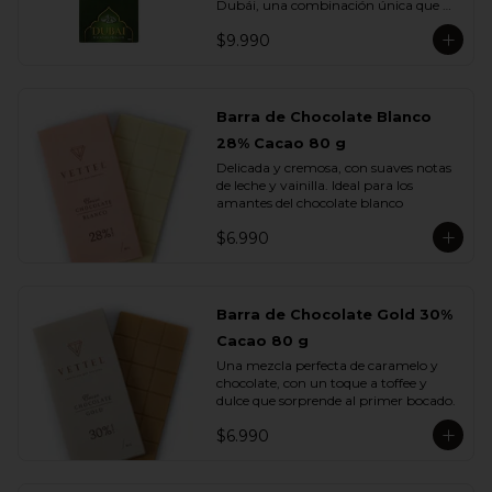
Dubái, una combinación única que 
fusiona lo mejor del chocolate europeo 
$9.990
con los sabores más exquisitos de 
Medio Oriente.

Elaborada con chocolate de leche, 
rellena con una cremosa pasta de 
Barra de Chocolate Blanco
pistacho y trozos de kadayif , finas 
28% Cacao 80 g
hebras de masa filo tostada con 
mantequilla que aportan una textura 
Delicada y cremosa, con suaves notas 
crujiente e irresistible.

de leche y vainilla. Ideal para los 
amantes del chocolate blanco
Cada mordisco te transporta a un 
viaje de sabor profundo y auténtico, 
$6.990
donde la suavidad del pistacho se 
equilibra con la dulzura del chocolate y 
el toque dorado del kadayif.
Barra de Chocolate Gold 30%
Cacao 80 g
Una mezcla perfecta de caramelo y 
chocolate, con un toque a toffee y 
dulce que sorprende al primer bocado.
$6.990