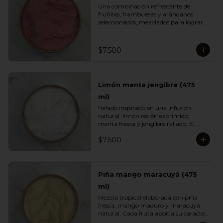
Una combinación refrescante de 
frutillas, frambuesas y arándanos 
seleccionados, mezclados para lograr 
el equilibrio justo entre acidez natural 
y dulzor frutal. Su color vibrante y 
textura ligera lo convierten en un 
$7.500
helado fresco, aromático y perfecto 
para cualquier momento del día.
Limón menta jengibre (475
ml)
Helado inspirado en una infusión 
natural: limón recién exprimido, 
menta fresca y jengibre rallado. El 
resultado es un sabor energizante, 
$7.500
refrescante y ligeramente especiado, 
ideal para quienes buscan opciones 
más livianas y con un toque herbal 
que sorprende.
Piña mango maracuyá (475
ml)
Mezcla tropical elaborada con piña 
fresca, mango maduro y maracuyá 
natural. Cada fruta aporta su carácter: 
dulzor, jugosidad y acidez vibrante. Un 