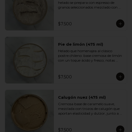
helado se prepara con espresso de 
granos seleccionados mezclado con 
una base cremosa que suaviza su 
intensidad. Aromático, equilibrado y 
con un sabor profundo que encantará 
$7.500
a quienes disfrutan del buen café.
Pie de limón (475 ml)
Helado que homenajea al clásico 
postre chileno: base cremosa de limón 
con un toque ácido y fresco, notas 
suaves de merengue y un crumble de 
galleta que aporta textura y dulzor. 
Un sabor equilibrado, luminoso y muy 
$7.500
adictivo.
Calugón nuez (475 ml)
Cremosa base de caramelo suave, 
mezclada con trozos de calugón que 
aportan elasticidad y dulzor, junto a 
nueces tostadas que entregan un 
contraste crocante. Una experiencia 
golosa e intensa para fanáticos del 
$7.500