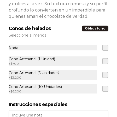
Conócenos
y dulces a la vez. Su textura cremosa y su perfil
profundo lo convierten en un imperdible para
Tiendas
quienes aman el chocolate de verdad.
Sabores
Conos de helados
Obligatorio
💚 Tu Club VETTEL +
Seleccione al menos 1
¿Quieres tener una tienda Vettel?
Quienes somos
Nada
Términos y condiciones
Política de privacidad
Cono Artesanal (1 Unidad)
+
$700
Redes sociales
Cono Artesanal (5 Unidades)
+
$3.200
Instagram
Cono Artesanal (10 Unidades)
Facebook
+
$6.200
TikTok
Instrucciones especiales
Mi cuenta