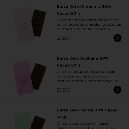
Barra Keto Almendra 80%
Cacao 50 g
Chocolate intenso con notas de cacao 
puro y trozos de almendra tostada que 
aportan un contraste crocante y 
aromático. Una combinación 
$5.990
equilibrada entre potencia y sutileza.
Barra Keto Avellana 80%
Cacao 50 g
Chocolate de alta pureza fusionado 
con avellanas, que aportan una 
textura cremosa y un sabor suave. Un 
equilibrio natural entre la fuerza del 
$5.990
cacao y la redondez de la nuez.
Barra Keto Menta 80% Cacao
50 g
Chocolate oscuro con un toque 
refrescante de menta que realza su 