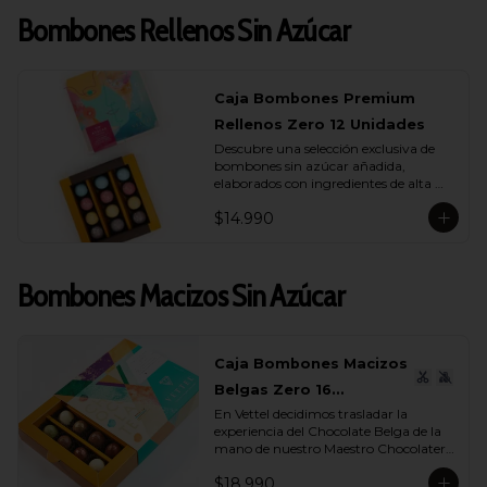
Bombones Rellenos Sin Azúcar
Caja Bombones Premium
Rellenos Zero 12 Unidades
Descubre una selección exclusiva de 
bombones sin azúcar añadida, 
elaborados con ingredientes de alta 
calidad y rellenos suaves que realzan 
$14.990
cada capa de sabor.

Esta caja reúne 12 unidades pensadas 
para quienes buscan un momento de 
Bombones Macizos Sin Azúcar
indulgencia equilibrada, donde el 
cacao es protagonista y cada textura 
se siente auténtica y natural.

La colección incluye una cuidada 
Caja Bombones Macizos
variedad de sabores (endulzados con 
Belgas Zero 16
alulosa): maracuyá, avellana, 
caramelo y leche, donde cada bombón 
En Vettel decidimos trasladar la 
Unidades
ofrece una experiencia distinta. 
experiencia del Chocolate Belga de la 
Rellenos cremosos, notas profundas de 
mano de nuestro Maestro Chocolatero 
cacao y un dulzor sutil que proviene de 
para crear estas piezas de bombones 
ingredientes nobles, no de azúcares 
$18.990
macizos sin azúcar añadida de 