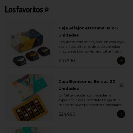
Los favoritos ⭐
Caja Alfajor Artesanal Mix 6
Unidades
Exquisitos mix de alfajores, en esta caja 
vienen dos alfajores de cada variedad 
(chocolate blanco, leche y bitter) para 
que lo compartas con tu ser más 
$10.990
querido.
Caja Bombones Belgas 20
Unidades
En Vettel decidimos trasladar la 
experiencia del Chocolate Belga de la 
mano de nuestro Maestro Chocolatero 
para crear estas 20 piezas tan diversas 
$24.990
de bombones de formas, rellenos y 
sabores para que puedas disfrutar esta 
exquisita tradición belga. Dentro de 
estos exquisitos sabores encontramos:
