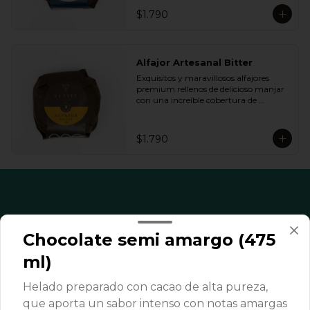
queremos.
$1.790
Alfajor Artesanal Bitter
Exquisitos y maravillosos alfajores 
premium rellenos de delicioso manjar 
con una increíble cobertura de 
chocolate de bitter. Ideal para regalar y 
compartir con quienes más queremos.
$1.790
Chocolate semi amargo (475
ml)
Helado preparado con cacao de alta pureza,
que aporta un sabor intenso con notas amargas