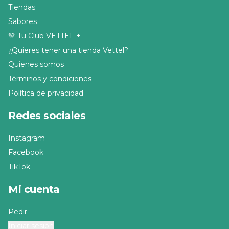
Tiendas
culpa, con la elegancia y dedicación 
que caracteriza a nuestra chocolatería.

Sabores
Una propuesta premium que 
💚 Tu Club VETTEL +
combina placer, sofisticación y 
equilibrio en cada bocado.
¿Quieres tener una tienda Vettel?
Quienes somos
Términos y condiciones
Política de privacidad
Redes sociales
Instagram
Facebook
TikTok
Mi cuenta
Pedir
Iniciar sesión