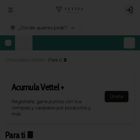
Abrir menu de navegación
Logi
¿Dónde quieres pedir?
Para ti 🍫
Chocolates Vettel
Para ti 🍫
Acumula
Vettel +
Únete
Regístrate, gana puntos con tus
compras y canjealos por productos y
más
Para ti 🍫