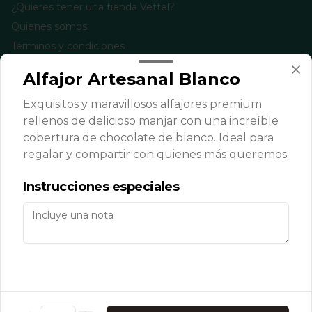
¿Quieres tener una tienda Vettel?
Quienes somos
Términos y condiciones
Política de privacidad
Alfajor Artesanal Blanco
Redes sociales
Exquisitos y maravillosos alfajores premium
rellenos de delicioso manjar con una increíble
Instagram
cobertura de chocolate de blanco. Ideal para
Facebook
regalar y compartir con quienes más queremos.
TikTok
Instrucciones especiales
Mi cuenta
Pedir
Iniciar sesión
Powered by