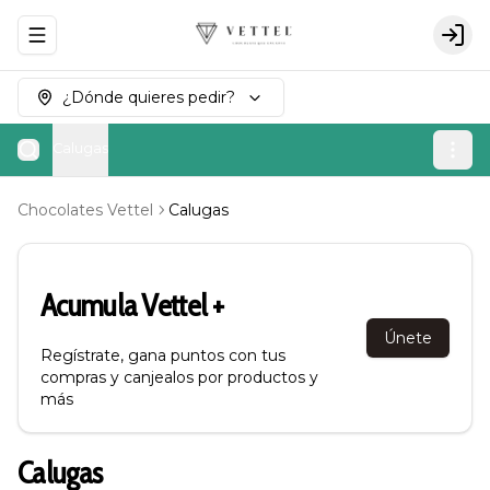
Abrir menu de navegación
Logi
¿Dónde quieres pedir?
Calugas
Chocolates Vettel
Calugas
Acumula
Vettel +
Únete
Regístrate, gana puntos con tus
compras y canjealos por productos y
más
Calugas