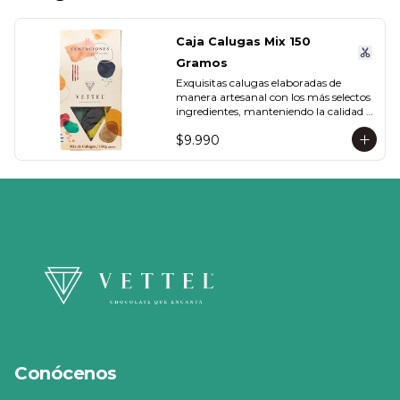
Caja Calugas Mix 150
Gramos
Exquisitas calugas elaboradas de 
manera artesanal con los más selectos 
ingredientes, manteniendo la calidad 
propia de Vettel. Encuéntralas en sus 
$9.990
distintas variedades para que 
compartas con quien tú quieras: 
Leche, Coco, Nuez y Café.
Conócenos