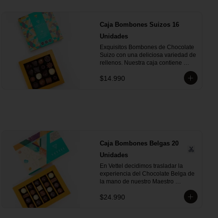
Caja Bombones Suizos 16
Unidades
Exquisitos Bombones de Chocolate 
Suizo con una deliciosa variedad de 
rellenos. Nuestra caja contiene 
Bombones cubiertos de Chocolate 
$14.990
de Leche, Blanco y 
Bitter. ¡Te encantarán!. Dentro de 
estos exquisitos sabores 
encontramos:

- Chocolate Blanco con Crema de 
Frambuesa

- Chocolate Blanco con Crema de 
Naranja

Caja Bombones Belgas 20
- Chocolate Blanco con Crema de 
Unidades
Lúcuma

- Chocolate Leche con Crema de 
En Vettel decidimos trasladar la 
Arándano

experiencia del Chocolate Belga de 
- Chocolate Leche con Crema de 
la mano de nuestro Maestro 
Almendra

Chocolatero para crear estas 20 
- Chocolate Leche con Crema de 
$24.990
piezas tan diversas de bombones 
Trufa Whisky

de formas, rellenos y sabores para 
- Chocolate Leche con Crema de 
que puedas disfrutar esta exquisita 