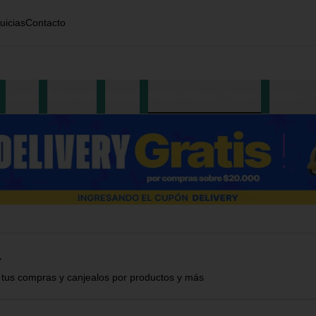
uicias
Contacto
Calugas
Tentaciones
Grageas
Helados Frutales / Veganos
Helados C
+
 tus compras y canjealos por productos y más