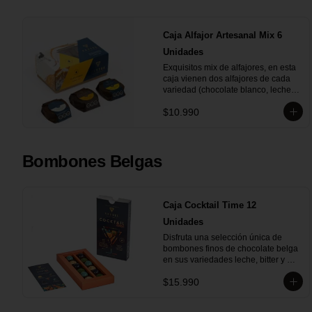
Caja Alfajor Artesanal Mix 6
Unidades
Exquisitos mix de alfajores, en esta 
caja vienen dos alfajores de cada 
variedad (chocolate blanco, leche y 
bitter) para que lo compartas con tu 
$10.990
ser más querido.
Bombones Belgas
Caja Cocktail Time 12
Unidades
Disfruta una selección única de 
bombones finos de chocolate belga 
en sus variedades leche, bitter y 
blanco. Con rellenos de pisco sour, 
$15.990
whisky, licor de café y ron añejado, 
son el detalle ideal para compartir y 
deleitarse en cada bocado. 