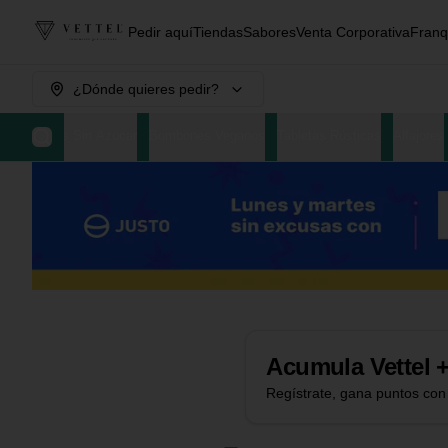
Pedir aquí
Tiendas
Sabores
Venta Corporativa
Franq
¿Dónde quieres pedir?
es Macizos Sin Azúcar
Bombones Veganos
Tabletas Rústicas
Alfajores
Acumula
Vettel 
Regístrate, gana puntos con