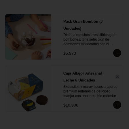
Pack Gran Bombón (3
Unidades)
Disfruta nuestros irresistibles gran 
bombones. Una selección de 
bombones elaborados con el 
inconfundible chocolate Vettel con 
$5.970
manjar, ideales para celebrar, 
sorprender o darte un momento de 
indulgencia.

Incluye:

Caja Alfajor Artesanal
- 3 Gran Bombón Manjar 55% 
Leche 6 Unidades
Cacao 30 g
Exquisitos y maravillosos alfajores 
premium rellenos de delicioso 
manjar con una increíble cobertura 
de chocolate leche. Ideal para 
$10.990
regalar y compartir con quienes más 
queremos.