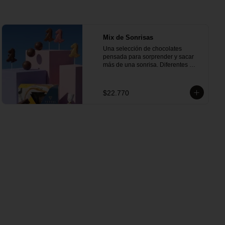
Mix de Sonrisas
Una selección de chocolates 
pensada para sorprender y sacar 
más de una sonrisa. Diferentes 
sabores y texturas se unen en un 
mix perfecto para compartir, regalar 
o disfrutar en cualquier ocasión 
$22.770
especial.

Incluye:

- 1 Caja Alfajor Artesanal Leche 6 
Unidades

- 1 Paleta de dinosaurio 

- 1 Gol de manjar 85 g

- 1 Gran Bombón Manjar 55% 
Cacao 30 g