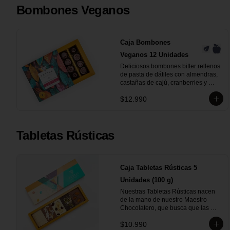
Café

Bombones Veganos
- Chocolate Blanco 28% Cacao

- Chocolate Leche 35% Cacao

- Chocolate Bitter 55% Cacao
Caja Bombones
Veganos 12 Unidades
Deliciosos bombones bitter rellenos 
de pasta de dátiles con almendras, 
castañas de cajú, cranberries y 
nuez.
$12.990
Tabletas Rústicas
Caja Tabletas Rústicas 5
Unidades (100 g)
Nuestras Tabletas Rústicas nacen 
de la mano de nuestro Maestro 
Chocolatero, que busca que las 
personas puedan experimentar 
$10.990
profundamente la intensidad de 