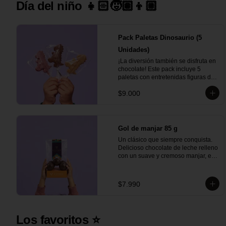
Día del niño 👧🏻🧒🏽👦🏼
Pack Paletas Dinosaurio (5
Unidades)
¡La diversión también se disfruta en 
chocolate! Este pack incluye 5 
paletas con entretenidas figuras de 
dinosaurios, elaboradas con el 
$9.000
delicioso chocolate Vettel. Un regalo 
perfecto para los más pequeños o 
para sorprender con un detalle lleno 
de sabor y creatividad.

Gol de manjar 85 g
Incluye:

Un clásico que siempre conquista. 
- 1 paleta de chocolate blanco

Delicioso chocolate de leche relleno 
- 1 paleta de chocolate leche

con un suave y cremoso manjar, en 
- 1 paleta de chocolate bitter

el equilibrio perfecto entre dulzura y 
- 1 paleta de chocolate ruby

sabor. Ideal para regalar, compartir 
- 1 paleta de chocolate gold
o disfrutar en cualquier momento 
$7.990
del día.

Incluye:

- 1 Gol de manjar 85 g
Los favoritos ⭐