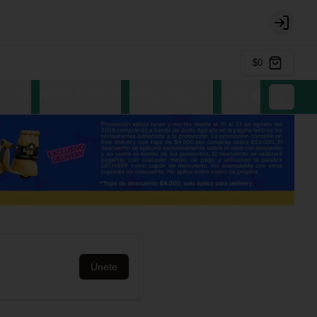
Login
$0
remosos
Helados Sin Azúcar
Barras de Chocolate
Para ti 🍫
Únete