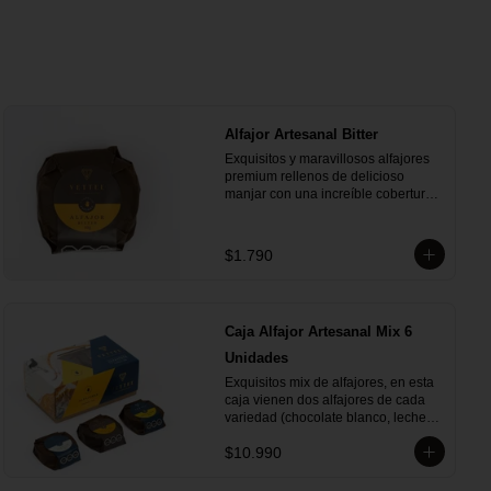
Alfajor Artesanal Bitter
Exquisitos y maravillosos alfajores 
premium rellenos de delicioso 
manjar con una increíble cobertura 
de chocolate de bitter. Ideal para 
regalar y compartir con quienes más 
queremos.
$1.790
Caja Alfajor Artesanal Mix 6
Unidades
Exquisitos mix de alfajores, en esta 
caja vienen dos alfajores de cada 
variedad (chocolate blanco, leche y 
bitter) para que lo compartas con tu 
$10.990
ser más querido.