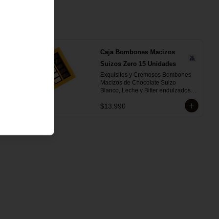
Caja Bombones Macizos
Suizos Zero 15 Unidades
Exquisitos y Cremosos Bombones 
Macizos de Chocolate Suizo 
Blanco, Leche y Bitter endulzados 
con maltitol.
$13.990