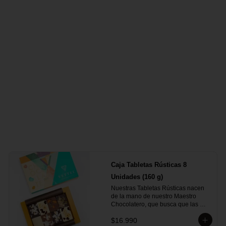
- Chocolate Bitter 55% Cacao con 
Café

- Chocolate Blanco 28% Cacao

- Chocolate Leche 35% Cacao

- Chocolate Bitter 55% Cacao
Caja Tabletas Rústicas 8
Unidades (160 g)
Nuestras Tabletas Rústicas nacen 
de la mano de nuestro Maestro 
Chocolatero, que busca que las 
personas puedan experimentar 
$16.990
profundamente la intensidad de 