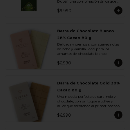
Dubái, una combinación única que 
fusiona lo mejor del chocolate europeo 
$9.990
con los sabores más exquisitos de 
Medio Oriente.

Elaborada con chocolate de leche, 
rellena con una cremosa pasta de 
Barra de Chocolate Blanco
pistacho y trozos de kadayif , finas 
28% Cacao 80 g
hebras de masa filo tostada con 
mantequilla que aportan una textura 
Delicada y cremosa, con suaves notas 
crujiente e irresistible.

de leche y vainilla. Ideal para los 
amantes del chocolate blanco
Cada mordisco te transporta a un 
viaje de sabor profundo y auténtico, 
$6.990
donde la suavidad del pistacho se 
equilibra con la dulzura del chocolate y 
el toque dorado del kadayif.
Barra de Chocolate Gold 30%
Cacao 80 g
Una mezcla perfecta de caramelo y 
chocolate, con un toque a toffee y 
dulce que sorprende al primer bocado.
$6.990