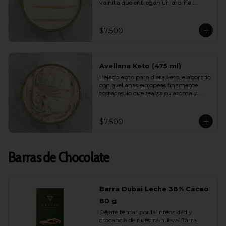
vainilla que entregan un aroma 
natural, elegante y persistente. Suave, 
equilibrado y perfecto para quienes 
buscan disfrutar de un helado liviano 
$7.500
sin renunciar al verdadero sabor de la 
vainilla gourmet.
Avellana Keto (475 ml)
Helado apto para dieta keto, elaborado 
con avellanas europeas finamente 
tostadas, lo que realza su aroma y 
suavidad. Sin azúcar, bajo en 
carbohidratos y con una cremosidad 
sorprendente. Ideal para quienes 
$7.500
cuidan su alimentación y quieren 
darse un gusto real y lleno de sabor.
Barras de Chocolate
Barra Dubai Leche 38% Cacao
80 g
Déjate tentar por la intensidad y 
crocancia de nuestra nueva Barra 