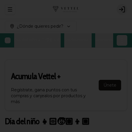
Abrir menu de navegación
Logi
¿Dónde quieres pedir?
Día del niño 👧🏻🧒🏽👦🏼
Los favoritos ⭐
Bombones Belgas
Acumula
Vettel +
Únete
Regístrate, gana puntos con tus
compras y canjealos por productos y
más
Día del niño 👧🏻🧒🏽👦🏼