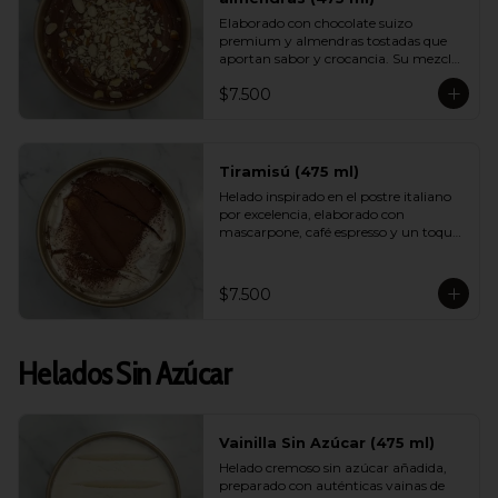
Elaborado con chocolate suizo 
premium y almendras tostadas que 
aportan sabor y crocancia. Su mezcla 
cremosa y aromática logra un 
$7.500
equilibrio perfecto entre intensidad, 
dulzor y textura. Un sabor sofisticado 
que destaca por su calidad.
Tiramisú (475 ml)
Helado inspirado en el postre italiano 
por excelencia, elaborado con 
mascarpone, café espresso y un toque 
de cacao. Suave, equilibrado y con un 
aroma encantador, logra capturar la 
esencia del tiramisú tradicional en 
$7.500
versión helada.
Helados Sin Azúcar
Vainilla Sin Azúcar (475 ml)
Helado cremoso sin azúcar añadida, 
preparado con auténticas vainas de 