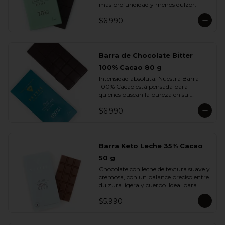
más profundidad y menos dulzor.
$6.990
Barra de Chocolate Bitter
100% Cacao 80 g
Intensidad absoluta. Nuestra Barra 
100% Cacao está pensada para 
quienes buscan la pureza en su 
máxima expresión: un chocolate 
$6.990
firme, profundo, terroso y elegante, sin 
azúcar ni adiciones.

Cada cuadrado revela la esencia del 
cacao en su estado más auténtico, con 
Barra Keto Leche 35% Cacao
notas secas, amaderadas y de tostado 
50 g
natural. Una barra creada para 
verdaderos amantes del cacao.
Chocolate con leche de textura suave y 
cremosa, con un balance preciso entre 
dulzura ligera y cuerpo. Ideal para 
quienes disfrutan del sabor del cacao 
$5.990
con leche sin perder la intensidad del 
chocolate real.