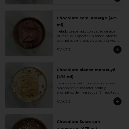
caramelo clásico.
Chocolate semi amargo (475
ml)
Helado preparado con cacao de alta 
pureza, que aporta un sabor intenso 
con notas amargas y dulces a la vez. 
Su textura cremosa y su perfil 
$7.500
profundo lo convierten en un 
imperdible para quienes aman el 
chocolate de verdad.
Chocolate blanco maracuyá
(475 ml)
La suavidad del chocolate blanco se 
fusiona con el carácter ácido y 
aromático del maracuyá. El resultado 
es un helado cremoso, equilibrado y 
$7.500
sorprendentemente fresco. Una 
mezcla tropical elegante perfecta para 
quienes buscan variedad.
Chocolate Suizo con
almendras (475 ml)