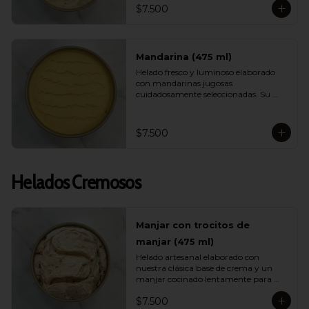
$7.500
helado ligero, muy refrescante y lleno 
de energía ideal para días calurosos.
Mandarina (475 ml)
Helado fresco y luminoso elaborado 
con mandarinas jugosas 
cuidadosamente seleccionadas. Su 
sabor es brillante, aromático y natural, 
entregando una sensación ligera y 
vibrante ideal para quienes buscan 
$7.500
opciones frutales y livianas.
Helados Cremosos
Manjar con trocitos de
manjar (475 ml)
Helado artesanal elaborado con 
nuestra clásica base de crema y un 
manjar cocinado lentamente para 
intensificar su sabor. Incluye 
$7.500
abundantes trocitos de manjar que 