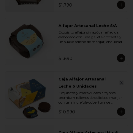
$1.790
Alfajor Artesanal Leche S/A
Exquisito alfajor sin azúcar añadida, 
elaborado con una galleta crocante y 
un suave relleno de manjar, endulzado 
con maltitol y sucralosa. Ideal para 
disfrutar un momento dulce sin 
azúcar, manteniendo todo el sabor y 
$1.890
la textura que buscas.
Caja Alfajor Artesanal
Leche 6 Unidades
Exquisitos y maravillosos alfajores 
premium rellenos de delicioso manjar 
con una increíble cobertura de 
chocolate leche. Ideal para regalar y 
$10.990
compartir con quienes más queremos.
Caja Alfajor Artesanal Mix 6