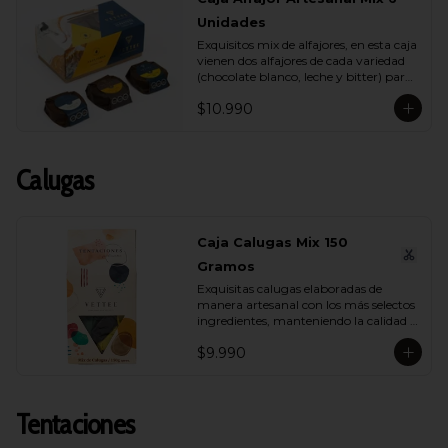
Unidades
Exquisitos mix de alfajores, en esta caja 
vienen dos alfajores de cada variedad 
(chocolate blanco, leche y bitter) para 
que lo compartas con tu ser más 
$10.990
querido.
Calugas
Caja Calugas Mix 150
Gramos
Exquisitas calugas elaboradas de 
manera artesanal con los más selectos 
ingredientes, manteniendo la calidad 
propia de Vettel. Encuéntralas en sus 
$9.990
distintas variedades para que 
compartas con quien tú quieras: 
Leche, Coco, Nuez y Café.
Tentaciones