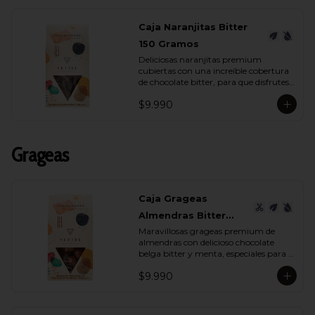
Caja Naranjitas Bitter
150 Gramos
Deliciosas naranjitas premium 
cubiertas con una increíble cobertura 
de chocolate bitter, para que disfrutes 
y deleites a quien tu quieras con su 
$9.990
espectacular sabor.
Grageas
Caja Grageas
Almendras Bitter
Maravillosas grageas premium de 
Menta 150 Gramos
almendras con delicioso chocolate 
belga bitter y menta, especiales para 
regalar y disfrutar con quienes más 
$9.990
quieres.