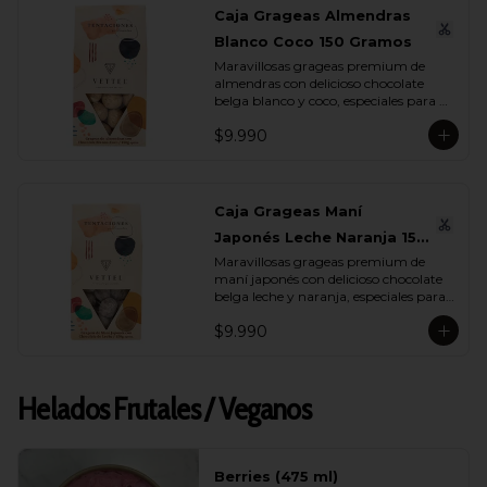
Caja Grageas Almendras
Blanco Coco 150 Gramos
Maravillosas grageas premium de 
almendras con delicioso chocolate 
belga blanco y coco, especiales para 
regalar y disfrutar con quienes más 
$9.990
quieres.
Caja Grageas Maní
Japonés Leche Naranja 150
Maravillosas grageas premium de 
Gramos
maní japonés con delicioso chocolate 
belga leche y naranja, especiales para 
regalar y disfrutar con quienes más 
$9.990
quieres.
Helados Frutales / Veganos
Berries (475 ml)