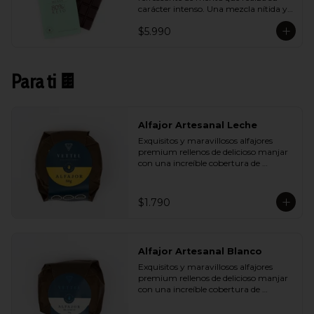
carácter intenso. Una mezcla nítida y 
vibrante que aporta frescura sin restar 
$5.990
profundidad al cacao.
Para ti 🍫
Alfajor Artesanal Leche
Exquisitos y maravillosos alfajores 
premium rellenos de delicioso manjar 
con una increíble cobertura de 
chocolate de leche. Ideal para regalar y 
compartir con quienes más queremos.
$1.790
Alfajor Artesanal Blanco
Exquisitos y maravillosos alfajores 
premium rellenos de delicioso manjar 
con una increíble cobertura de 
chocolate de blanco. Ideal para regalar 
y compartir con quienes más 