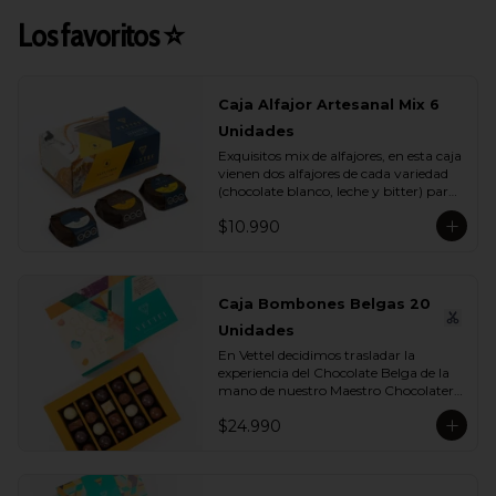
Los favoritos ⭐
Caja Alfajor Artesanal Mix 6
Unidades
Exquisitos mix de alfajores, en esta caja 
vienen dos alfajores de cada variedad 
(chocolate blanco, leche y bitter) para 
que lo compartas con tu ser más 
$10.990
querido.
Caja Bombones Belgas 20
Unidades
En Vettel decidimos trasladar la 
experiencia del Chocolate Belga de la 
mano de nuestro Maestro Chocolatero 
para crear estas 20 piezas tan diversas 
$24.990
de bombones de formas, rellenos y 
sabores para que puedas disfrutar esta 
exquisita tradición belga. Dentro de 
estos exquisitos sabores encontramos:
