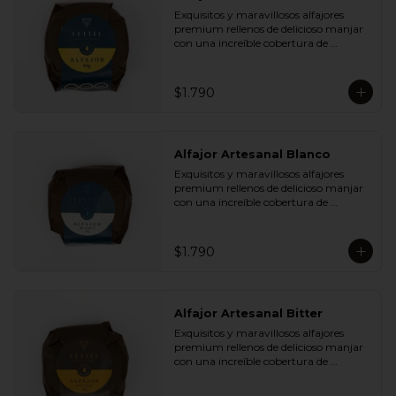
Plátano Chips y Cranberries

Exquisitos y maravillosos alfajores 
- Chocolate Leche 35% Cacao con 
premium rellenos de delicioso manjar 
Almendras y Nibs de Cacao

con una increíble cobertura de 
- Chocolate Leche 35% Cacao con Maní 
chocolate de leche. Ideal para regalar y 
y Coco

compartir con quienes más queremos.
- Chocolate Bitter 55% Cacao con 
Semillas de Zapallo y Quinoa

$1.790
- Chocolate Bitter 55% Cacao con Maní 
y Coco
Alfajor Artesanal Blanco
Exquisitos y maravillosos alfajores 
premium rellenos de delicioso manjar 
con una increíble cobertura de 
chocolate de blanco. Ideal para regalar 
y compartir con quienes más 
queremos.
$1.790
Alfajor Artesanal Bitter
Exquisitos y maravillosos alfajores 
premium rellenos de delicioso manjar 
con una increíble cobertura de 
chocolate de bitter. Ideal para regalar y 
compartir con quienes más queremos.