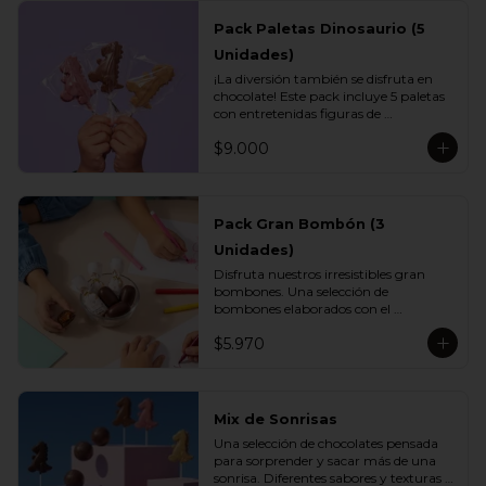
Pack Paletas Dinosaurio (5
Unidades)
¡La diversión también se disfruta en 
chocolate! Este pack incluye 5 paletas 
con entretenidas figuras de 
dinosaurios, elaboradas con el delicioso 
$9.000
chocolate Vettel. Un regalo perfecto 
para los más pequeños o para 
sorprender con un detalle lleno de 
sabor y creatividad.

Pack Gran Bombón (3
Incluye:

Unidades)
- 1 paleta de chocolate blanco

- 1 paleta de chocolate leche

Disfruta nuestros irresistibles gran 
- 1 paleta de chocolate bitter

bombones. Una selección de 
- 1 paleta de chocolate ruby

bombones elaborados con el 
- 1 paleta de chocolate gold
inconfundible chocolate Vettel con 
$5.970
manjar, ideales para celebrar, 
sorprender o darte un momento de 
indulgencia.

Incluye:

Mix de Sonrisas
- 3 Gran Bombón Manjar 55% Cacao 
Una selección de chocolates pensada 
30 g
para sorprender y sacar más de una 
sonrisa. Diferentes sabores y texturas 