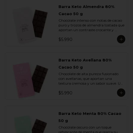
Barra Keto Almendra 80%
Cacao 50 g
Chocolate intenso con notas de cacao 
puro y trozos de almendra tostada que 
aportan un contraste crocante y 
aromático. Una combinación 
$5.990
equilibrada entre potencia y sutileza.
Barra Keto Avellana 80%
Cacao 50 g
Chocolate de alta pureza fusionado 
con avellanas, que aportan una 
textura cremosa y un sabor suave. Un 
equilibrio natural entre la fuerza del 
$5.990
cacao y la redondez de la nuez.
Barra Keto Menta 80% Cacao
50 g
Chocolate oscuro con un toque 
refrescante de menta que realza su 