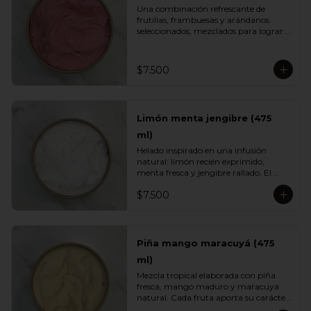
Una combinación refrescante de 
frutillas, frambuesas y arándanos 
seleccionados, mezclados para lograr 
el equilibrio justo entre acidez natural 
y dulzor frutal. Su color vibrante y 
textura ligera lo convierten en un 
$7.500
helado fresco, aromático y perfecto 
para cualquier momento del día.
Limón menta jengibre (475
ml)
Helado inspirado en una infusión 
natural: limón recién exprimido, 
menta fresca y jengibre rallado. El 
resultado es un sabor energizante, 
$7.500
refrescante y ligeramente especiado, 
ideal para quienes buscan opciones 
más livianas y con un toque herbal 
que sorprende.
Piña mango maracuyá (475
ml)
Mezcla tropical elaborada con piña 
fresca, mango maduro y maracuyá 
natural. Cada fruta aporta su carácter: 
dulzor, jugosidad y acidez vibrante. Un 