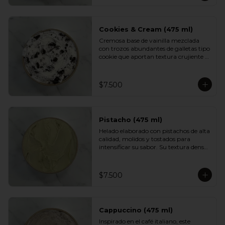
aportan textura y un dulzor profundo 
en cada cucharada. Una versión 
indulgente del sabor más querido por 
los chilenos.
Cookies & Cream (475 ml)
Cremosa base de vainilla mezclada 
con trozos abundantes de galletas tipo 
cookie que aportan textura crujiente y 
un sabor inconfundible. Un helado 
indulgente, clásico y reconfortante, 
perfecto para los fanáticos de las 
$7.500
combinaciones cremosas y crocantes.
Pistacho (475 ml)
Helado elaborado con pistachos de alta 
calidad, molidos y tostados para 
intensificar su sabor. Su textura densa 
y cremosa se mezcla con un aroma 
suave y ligeramente dulce. Un clásico 
elegante, ideal para quienes prefieren 
$7.500
sabores más nobles y sofisticados.
Cappuccino (475 ml)
Inspirado en el café italiano, este 