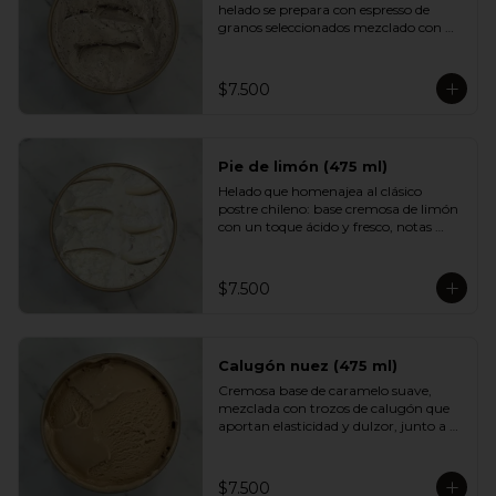
helado se prepara con espresso de 
granos seleccionados mezclado con 
una base cremosa que suaviza su 
intensidad. Aromático, equilibrado y 
con un sabor profundo que encantará 
$7.500
a quienes disfrutan del buen café.
Pie de limón (475 ml)
Helado que homenajea al clásico 
postre chileno: base cremosa de limón 
con un toque ácido y fresco, notas 
suaves de merengue y un crumble de 
galleta que aporta textura y dulzor. 
Un sabor equilibrado, luminoso y muy 
$7.500
adictivo.
Calugón nuez (475 ml)
Cremosa base de caramelo suave, 
mezclada con trozos de calugón que 
aportan elasticidad y dulzor, junto a 
nueces tostadas que entregan un 
contraste crocante. Una experiencia 
golosa e intensa para fanáticos del 
$7.500