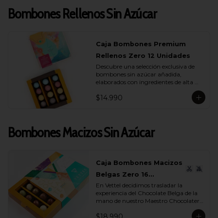
Bombones Rellenos Sin Azúcar
Caja Bombones Premium
Rellenos Zero 12 Unidades
Descubre una selección exclusiva de 
bombones sin azúcar añadida, 
elaborados con ingredientes de alta 
calidad y rellenos suaves que realzan 
$14.990
cada capa de sabor.

Esta caja reúne 12 unidades pensadas 
para quienes buscan un momento de 
Bombones Macizos Sin Azúcar
indulgencia equilibrada, donde el 
cacao es protagonista y cada textura 
se siente auténtica y natural.

La colección incluye una cuidada 
Caja Bombones Macizos
variedad de sabores (endulzados con 
Belgas Zero 16
alulosa): maracuyá, avellana, 
caramelo y leche, donde cada bombón 
En Vettel decidimos trasladar la 
Unidades
ofrece una experiencia distinta. 
experiencia del Chocolate Belga de la 
Rellenos cremosos, notas profundas de 
mano de nuestro Maestro Chocolatero 
cacao y un dulzor sutil que proviene de 
para crear estas piezas de bombones 
ingredientes nobles, no de azúcares 
$18.990
macizos sin azúcar añadida de 