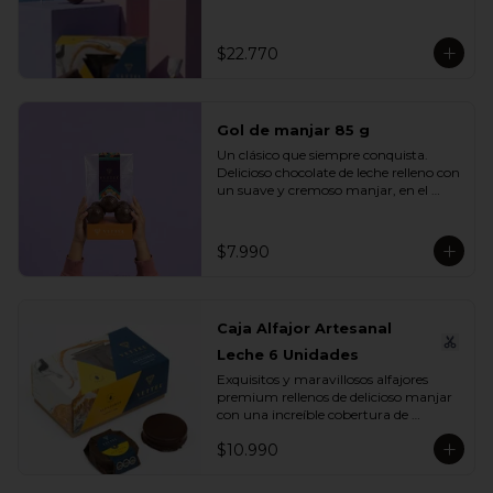
se unen en un mix perfecto para 
compartir, regalar o disfrutar en 
cualquier ocasión especial.

$22.770
Incluye:

- 1 Caja Alfajor Artesanal Leche 6 
Unidades

Gol de manjar 85 g
- 1 Paleta de dinosaurio 

- 1 Gol de manjar 85 g

Un clásico que siempre conquista. 
- 1 Gran Bombón Manjar 55% Cacao 
Delicioso chocolate de leche relleno con 
30 g
un suave y cremoso manjar, en el 
equilibrio perfecto entre dulzura y 
sabor. Ideal para regalar, compartir o 
disfrutar en cualquier momento del 
$7.990
día.

Incluye:

- 1 Gol de manjar 85 g
Caja Alfajor Artesanal
Leche 6 Unidades
Exquisitos y maravillosos alfajores 
premium rellenos de delicioso manjar 
con una increíble cobertura de 
chocolate leche. Ideal para regalar y 
$10.990
compartir con quienes más queremos.