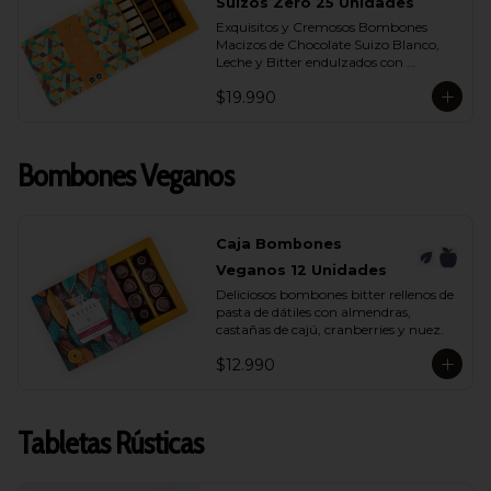
- Chocolate Bitter 55% Cacao
Suizos Zero 25 Unidades
Exquisitos y Cremosos Bombones 
Macizos de Chocolate Suizo Blanco, 
Leche y Bitter endulzados con 
maltitol.
$19.990
Bombones Veganos
Caja Bombones
Veganos 12 Unidades
Deliciosos bombones bitter rellenos de 
pasta de dátiles con almendras, 
castañas de cajú, cranberries y nuez.
$12.990
Tabletas Rústicas