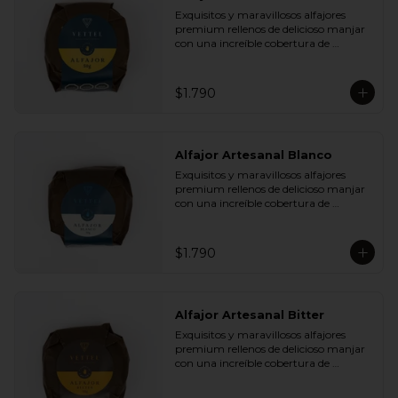
Plátano Chips y Cranberries

Exquisitos y maravillosos alfajores 
- Chocolate Leche 35% Cacao con 
premium rellenos de delicioso manjar 
Almendras y Nibs de Cacao

con una increíble cobertura de 
- Chocolate Leche 35% Cacao con Maní 
chocolate de leche. Ideal para regalar y 
y Coco

compartir con quienes más queremos.
- Chocolate Bitter 55% Cacao con 
Semillas de Zapallo y Quinoa

$1.790
- Chocolate Bitter 55% Cacao con Maní 
y Coco
Alfajor Artesanal Blanco
Exquisitos y maravillosos alfajores 
premium rellenos de delicioso manjar 
con una increíble cobertura de 
chocolate de blanco. Ideal para regalar 
y compartir con quienes más 
queremos.
$1.790
Alfajor Artesanal Bitter
Exquisitos y maravillosos alfajores 
premium rellenos de delicioso manjar 
con una increíble cobertura de 
chocolate de bitter. Ideal para regalar y 
compartir con quienes más queremos.