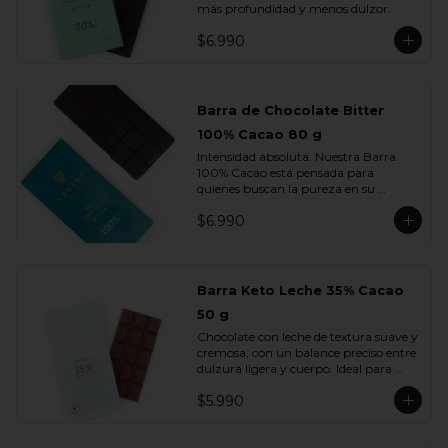
más profundidad y menos dulzor.
$6.990
Barra de Chocolate Bitter
100% Cacao 80 g
Intensidad absoluta. Nuestra Barra 
100% Cacao está pensada para 
quienes buscan la pureza en su 
máxima expresión: un chocolate 
$6.990
firme, profundo, terroso y elegante, sin 
azúcar ni adiciones.

Cada cuadrado revela la esencia del 
cacao en su estado más auténtico, con 
Barra Keto Leche 35% Cacao
notas secas, amaderadas y de tostado 
50 g
natural. Una barra creada para 
verdaderos amantes del cacao.
Chocolate con leche de textura suave y 
cremosa, con un balance preciso entre 
dulzura ligera y cuerpo. Ideal para 
quienes disfrutan del sabor del cacao 
$5.990
con leche sin perder la intensidad del 
chocolate real.