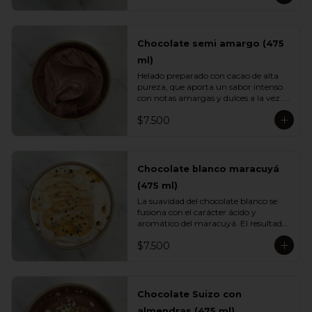
caramelo clásico.
Chocolate semi amargo (475
ml)
Helado preparado con cacao de alta 
pureza, que aporta un sabor intenso 
con notas amargas y dulces a la vez. 
Su textura cremosa y su perfil 
$7.500
profundo lo convierten en un 
imperdible para quienes aman el 
chocolate de verdad.
Chocolate blanco maracuyá
(475 ml)
La suavidad del chocolate blanco se 
fusiona con el carácter ácido y 
aromático del maracuyá. El resultado 
es un helado cremoso, equilibrado y 
$7.500
sorprendentemente fresco. Una 
mezcla tropical elegante perfecta para 
quienes buscan variedad.
Chocolate Suizo con
almendras (475 ml)