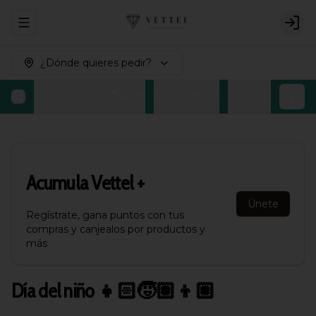
Abrir menu de navegación
Logi
¿Dónde quieres pedir?
Día del niño 👧🏻🧒🏽👦🏼
Los favoritos ⭐
Bombones Belgas
Acumula
Vettel +
Únete
Regístrate, gana puntos con tus
compras y canjealos por productos y
más
Día del niño 👧🏻🧒🏽👦🏼