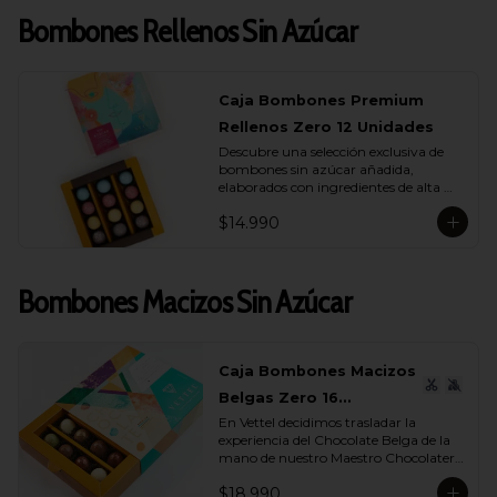
Bombones Rellenos Sin Azúcar
Caja Bombones Premium
Rellenos Zero 12 Unidades
Descubre una selección exclusiva de 
bombones sin azúcar añadida, 
elaborados con ingredientes de alta 
calidad y rellenos suaves que realzan 
$14.990
cada capa de sabor.

Esta caja reúne 12 unidades pensadas 
para quienes buscan un momento de 
Bombones Macizos Sin Azúcar
indulgencia equilibrada, donde el 
cacao es protagonista y cada textura 
se siente auténtica y natural.

La colección incluye una cuidada 
Caja Bombones Macizos
variedad de sabores (endulzados con 
Belgas Zero 16
alulosa): maracuyá, avellana, 
caramelo y leche, donde cada bombón 
En Vettel decidimos trasladar la 
Unidades
ofrece una experiencia distinta. 
experiencia del Chocolate Belga de la 
Rellenos cremosos, notas profundas de 
mano de nuestro Maestro Chocolatero 
cacao y un dulzor sutil que proviene de 
para crear estas piezas de bombones 
ingredientes nobles, no de azúcares 
$18.990
macizos sin azúcar añadida de 