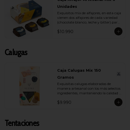
Unidades
Exquisitos mix de alfajores, en esta caja 
vienen dos alfajores de cada variedad 
(chocolate blanco, leche y bitter) para 
que lo compartas con tu ser más 
$10.990
querido.
Calugas
Caja Calugas Mix 150
Gramos
Exquisitas calugas elaboradas de 
manera artesanal con los más selectos 
ingredientes, manteniendo la calidad 
propia de Vettel. Encuéntralas en sus 
$9.990
distintas variedades para que 
compartas con quien tú quieras: 
Leche, Coco, Nuez y Café.
Tentaciones