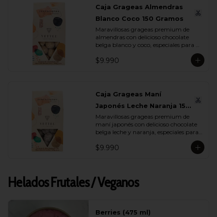
Caja Grageas Almendras
Blanco Coco 150 Gramos
Maravillosas grageas premium de 
almendras con delicioso chocolate 
belga blanco y coco, especiales para 
regalar y disfrutar con quienes más 
$9.990
quieres.
Caja Grageas Maní
Japonés Leche Naranja 150
Maravillosas grageas premium de 
Gramos
maní japonés con delicioso chocolate 
belga leche y naranja, especiales para 
regalar y disfrutar con quienes más 
$9.990
quieres.
Helados Frutales / Veganos
Berries (475 ml)