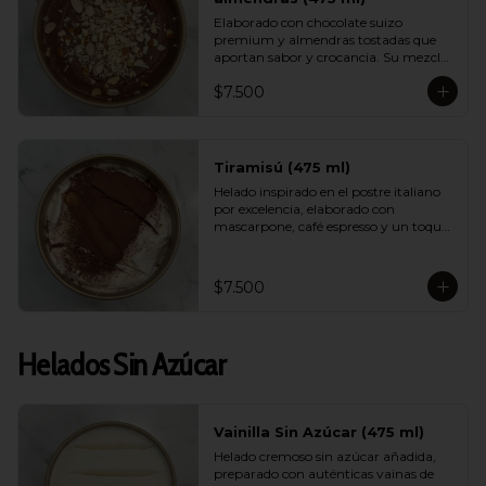
Elaborado con chocolate suizo 
premium y almendras tostadas que 
aportan sabor y crocancia. Su mezcla 
cremosa y aromática logra un 
$7.500
equilibrio perfecto entre intensidad, 
dulzor y textura. Un sabor sofisticado 
que destaca por su calidad.
Tiramisú (475 ml)
Helado inspirado en el postre italiano 
por excelencia, elaborado con 
mascarpone, café espresso y un toque 
de cacao. Suave, equilibrado y con un 
aroma encantador, logra capturar la 
esencia del tiramisú tradicional en 
$7.500
versión helada.
Helados Sin Azúcar
Vainilla Sin Azúcar (475 ml)
Helado cremoso sin azúcar añadida, 
preparado con auténticas vainas de 