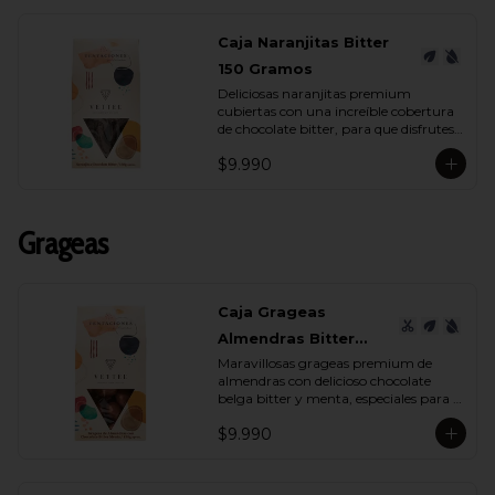
Caja Naranjitas Bitter
150 Gramos
Deliciosas naranjitas premium 
cubiertas con una increíble cobertura 
de chocolate bitter, para que disfrutes 
y deleites a quien tu quieras con su 
$9.990
espectacular sabor.
Grageas
Caja Grageas
Almendras Bitter
Maravillosas grageas premium de 
Menta 150 Gramos
almendras con delicioso chocolate 
belga bitter y menta, especiales para 
regalar y disfrutar con quienes más 
$9.990
quieres.