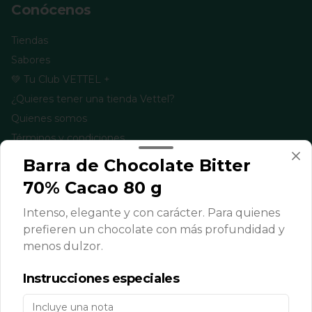
Conócenos
Tiendas
Sabores
💚 Tu Club VETTEL +
¿Quieres tener una tienda Vettel?
Quienes somos
Términos y condiciones
Política de privacidad
Barra de Chocolate Bitter
70% Cacao 80 g
Redes sociales
Intenso, elegante y con carácter. Para quienes
Instagram
prefieren un chocolate con más profundidad y
Facebook
menos dulzor.
TikTok
Instrucciones especiales
Mi cuenta