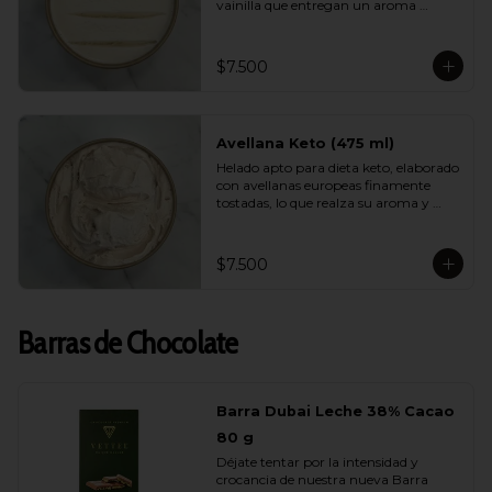
vainilla que entregan un aroma 
natural, elegante y persistente. Suave, 
equilibrado y perfecto para quienes 
buscan disfrutar de un helado liviano 
$7.500
sin renunciar al verdadero sabor de la 
vainilla gourmet.
Avellana Keto (475 ml)
Helado apto para dieta keto, elaborado 
con avellanas europeas finamente 
tostadas, lo que realza su aroma y 
suavidad. Sin azúcar, bajo en 
carbohidratos y con una cremosidad 
sorprendente. Ideal para quienes 
$7.500
cuidan su alimentación y quieren 
darse un gusto real y lleno de sabor.
Barras de Chocolate
Barra Dubai Leche 38% Cacao
80 g
Déjate tentar por la intensidad y 
crocancia de nuestra nueva Barra 