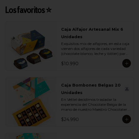
Los favoritos ⭐
Caja Alfajor Artesanal Mix 6
Unidades
Exquisitos mix de alfajores, en esta caja 
vienen dos alfajores de cada variedad 
(chocolate blanco, leche y bitter) para 
que lo compartas con tu ser más 
$10.990
querido.
Caja Bombones Belgas 20
Unidades
En Vettel decidimos trasladar la 
experiencia del Chocolate Belga de la 
mano de nuestro Maestro Chocolatero 
para crear estas 20 piezas tan diversas 
$24.990
de bombones de formas, rellenos y 
sabores para que puedas disfrutar esta 
exquisita tradición belga. Dentro de 
estos exquisitos sabores encontramos:
