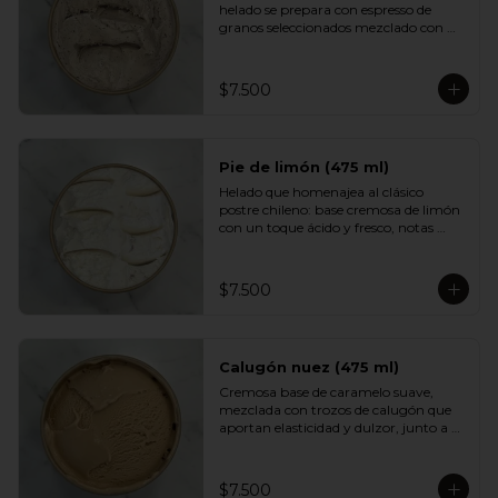
helado se prepara con espresso de 
granos seleccionados mezclado con 
una base cremosa que suaviza su 
intensidad. Aromático, equilibrado y 
con un sabor profundo que encantará 
$7.500
a quienes disfrutan del buen café.
Pie de limón (475 ml)
Helado que homenajea al clásico 
postre chileno: base cremosa de limón 
con un toque ácido y fresco, notas 
suaves de merengue y un crumble de 
galleta que aporta textura y dulzor. 
Un sabor equilibrado, luminoso y muy 
$7.500
adictivo.
Calugón nuez (475 ml)
Cremosa base de caramelo suave, 
mezclada con trozos de calugón que 
aportan elasticidad y dulzor, junto a 
nueces tostadas que entregan un 
contraste crocante. Una experiencia 
golosa e intensa para fanáticos del 
$7.500