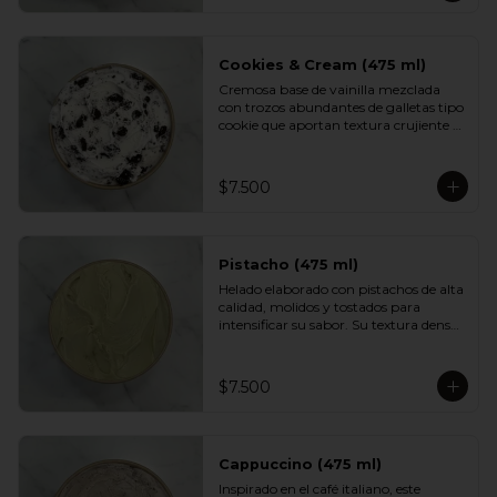
aportan textura y un dulzor profundo 
en cada cucharada. Una versión 
indulgente del sabor más querido por 
los chilenos.
Cookies & Cream (475 ml)
Cremosa base de vainilla mezclada 
con trozos abundantes de galletas tipo 
cookie que aportan textura crujiente y 
un sabor inconfundible. Un helado 
indulgente, clásico y reconfortante, 
perfecto para los fanáticos de las 
$7.500
combinaciones cremosas y crocantes.
Pistacho (475 ml)
Helado elaborado con pistachos de alta 
calidad, molidos y tostados para 
intensificar su sabor. Su textura densa 
y cremosa se mezcla con un aroma 
suave y ligeramente dulce. Un clásico 
elegante, ideal para quienes prefieren 
$7.500
sabores más nobles y sofisticados.
Cappuccino (475 ml)
Inspirado en el café italiano, este 