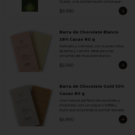
Dubái, una combinación única que 
fusiona lo mejor del chocolate europeo 
$9.990
con los sabores más exquisitos de 
Medio Oriente.

Elaborada con chocolate de leche, 
rellena con una cremosa pasta de 
Barra de Chocolate Blanco
pistacho y trozos de kadayif , finas 
28% Cacao 80 g
hebras de masa filo tostada con 
mantequilla que aportan una textura 
Delicada y cremosa, con suaves notas 
crujiente e irresistible.

de leche y vainilla. Ideal para los 
amantes del chocolate blanco
Cada mordisco te transporta a un 
viaje de sabor profundo y auténtico, 
$6.990
donde la suavidad del pistacho se 
equilibra con la dulzura del chocolate y 
el toque dorado del kadayif.
Barra de Chocolate Gold 30%
Cacao 80 g
Una mezcla perfecta de caramelo y 
chocolate, con un toque a toffee y 
dulce que sorprende al primer bocado.
$6.990