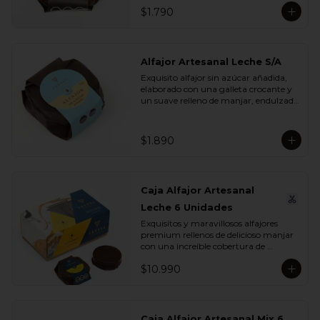
$1.790
Alfajor Artesanal Leche S/A
Exquisito alfajor sin azúcar añadida, 
elaborado con una galleta crocante y 
un suave relleno de manjar, endulzado 
con maltitol y sucralosa. Ideal para 
disfrutar un momento dulce sin 
azúcar, manteniendo todo el sabor y 
$1.890
la textura que buscas.
Caja Alfajor Artesanal
Leche 6 Unidades
Exquisitos y maravillosos alfajores 
premium rellenos de delicioso manjar 
con una increíble cobertura de 
chocolate leche. Ideal para regalar y 
$10.990
compartir con quienes más queremos.
Caja Alfajor Artesanal Mix 6