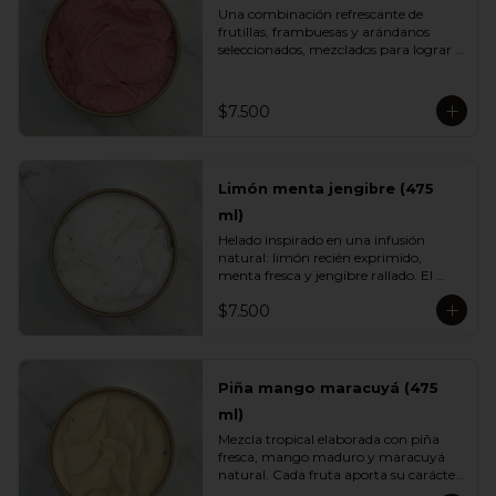
Una combinación refrescante de 
frutillas, frambuesas y arándanos 
seleccionados, mezclados para lograr 
el equilibrio justo entre acidez natural 
y dulzor frutal. Su color vibrante y 
textura ligera lo convierten en un 
$7.500
helado fresco, aromático y perfecto 
para cualquier momento del día.
Limón menta jengibre (475
ml)
Helado inspirado en una infusión 
natural: limón recién exprimido, 
menta fresca y jengibre rallado. El 
resultado es un sabor energizante, 
$7.500
refrescante y ligeramente especiado, 
ideal para quienes buscan opciones 
más livianas y con un toque herbal 
que sorprende.
Piña mango maracuyá (475
ml)
Mezcla tropical elaborada con piña 
fresca, mango maduro y maracuyá 
natural. Cada fruta aporta su carácter: 
dulzor, jugosidad y acidez vibrante. Un 