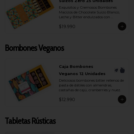
- Chocolate Bitter 55% Cacao
Suizos Zero 25 Unidades
Exquisitos y Cremosos Bombones 
Macizos de Chocolate Suizo Blanco, 
Leche y Bitter endulzados con 
maltitol.
$19.990
Bombones Veganos
Caja Bombones
Veganos 12 Unidades
Deliciosos bombones bitter rellenos de 
pasta de dátiles con almendras, 
castañas de cajú, cranberries y nuez.
$12.990
Tabletas Rústicas