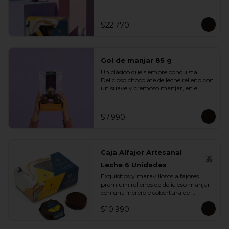
se unen en un mix perfecto para 
compartir, regalar o disfrutar en 
cualquier ocasión especial.

$22.770
Incluye:

- 1 Caja Alfajor Artesanal Leche 6 
Unidades

Gol de manjar 85 g
- 1 Paleta de dinosaurio 

- 1 Gol de manjar 85 g

Un clásico que siempre conquista. 
- 1 Gran Bombón Manjar 55% Cacao 
Delicioso chocolate de leche relleno con 
30 g
un suave y cremoso manjar, en el 
equilibrio perfecto entre dulzura y 
sabor. Ideal para regalar, compartir o 
disfrutar en cualquier momento del 
$7.990
día.

Incluye:

- 1 Gol de manjar 85 g
Caja Alfajor Artesanal
Leche 6 Unidades
Exquisitos y maravillosos alfajores 
premium rellenos de delicioso manjar 
con una increíble cobertura de 
chocolate leche. Ideal para regalar y 
$10.990
compartir con quienes más queremos.