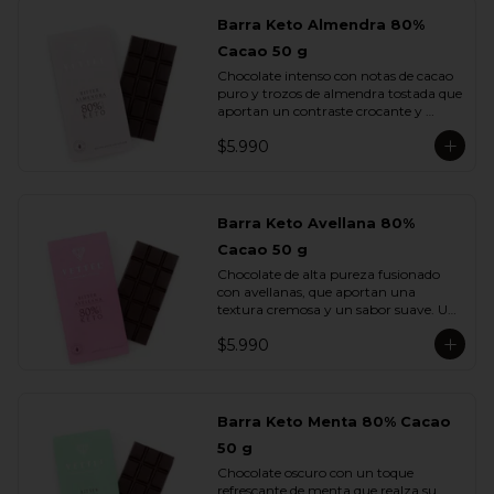
Barra Keto Almendra 80%
Cacao 50 g
Chocolate intenso con notas de cacao 
puro y trozos de almendra tostada que 
aportan un contraste crocante y 
aromático. Una combinación 
$5.990
equilibrada entre potencia y sutileza.
Barra Keto Avellana 80%
Cacao 50 g
Chocolate de alta pureza fusionado 
con avellanas, que aportan una 
textura cremosa y un sabor suave. Un 
equilibrio natural entre la fuerza del 
$5.990
cacao y la redondez de la nuez.
Barra Keto Menta 80% Cacao
50 g
Chocolate oscuro con un toque 
refrescante de menta que realza su 