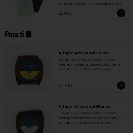
carácter intenso. Una mezcla nítida y 
vibrante que aporta frescura sin restar 
$5.990
profundidad al cacao.
Para ti 🍫
Alfajor Artesanal Leche
Exquisitos y maravillosos alfajores 
premium rellenos de delicioso manjar 
con una increíble cobertura de 
chocolate de leche. Ideal para regalar y 
compartir con quienes más queremos.
$1.790
Alfajor Artesanal Blanco
Exquisitos y maravillosos alfajores 
premium rellenos de delicioso manjar 
con una increíble cobertura de 
chocolate de blanco. Ideal para regalar 
y compartir con quienes más 