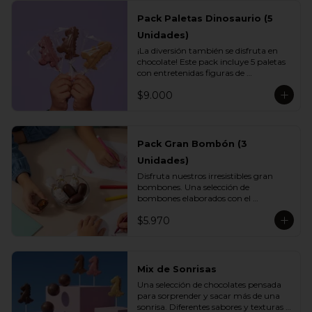
Pack Paletas Dinosaurio (5
Unidades)
¡La diversión también se disfruta en 
chocolate! Este pack incluye 5 paletas 
con entretenidas figuras de 
dinosaurios, elaboradas con el delicioso 
$9.000
chocolate Vettel. Un regalo perfecto 
para los más pequeños o para 
sorprender con un detalle lleno de 
sabor y creatividad.

Pack Gran Bombón (3
Incluye:

Unidades)
- 1 paleta de chocolate blanco

- 1 paleta de chocolate leche

Disfruta nuestros irresistibles gran 
- 1 paleta de chocolate bitter

bombones. Una selección de 
- 1 paleta de chocolate ruby

bombones elaborados con el 
- 1 paleta de chocolate gold
inconfundible chocolate Vettel con 
$5.970
manjar, ideales para celebrar, 
sorprender o darte un momento de 
indulgencia.

Incluye:

Mix de Sonrisas
- 3 Gran Bombón Manjar 55% Cacao 
Una selección de chocolates pensada 
30 g
para sorprender y sacar más de una 
sonrisa. Diferentes sabores y texturas 