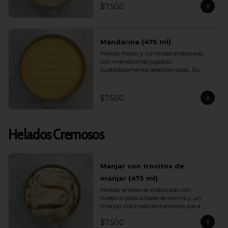
$7.500
helado ligero, muy refrescante y lleno 
de energía ideal para días calurosos.
Mandarina (475 ml)
Helado fresco y luminoso elaborado 
con mandarinas jugosas 
cuidadosamente seleccionadas. Su 
sabor es brillante, aromático y natural, 
entregando una sensación ligera y 
vibrante ideal para quienes buscan 
$7.500
opciones frutales y livianas.
Helados Cremosos
Manjar con trocitos de
manjar (475 ml)
Helado artesanal elaborado con 
nuestra clásica base de crema y un 
manjar cocinado lentamente para 
intensificar su sabor. Incluye 
$7.500
abundantes trocitos de manjar que 