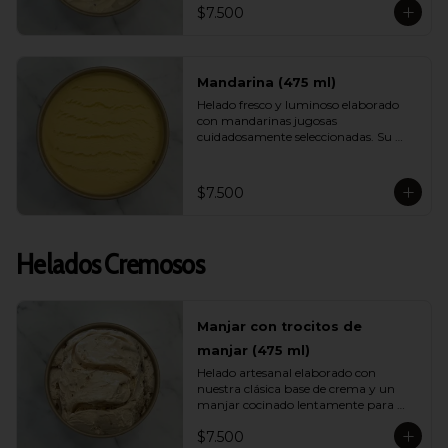
$7.500
helado ligero, muy refrescante y lleno 
de energía ideal para días calurosos.
Mandarina (475 ml)
Helado fresco y luminoso elaborado 
con mandarinas jugosas 
cuidadosamente seleccionadas. Su 
sabor es brillante, aromático y natural, 
entregando una sensación ligera y 
vibrante ideal para quienes buscan 
$7.500
opciones frutales y livianas.
Helados Cremosos
Manjar con trocitos de
manjar (475 ml)
Helado artesanal elaborado con 
nuestra clásica base de crema y un 
manjar cocinado lentamente para 
intensificar su sabor. Incluye 
$7.500
abundantes trocitos de manjar que 