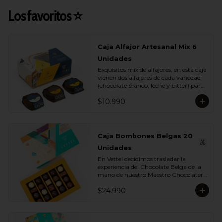
Los favoritos ⭐
Caja Alfajor Artesanal Mix 6
Unidades
Exquisitos mix de alfajores, en esta caja 
vienen dos alfajores de cada variedad 
(chocolate blanco, leche y bitter) para 
que lo compartas con tu ser más 
$10.990
querido.
Caja Bombones Belgas 20
Unidades
En Vettel decidimos trasladar la 
experiencia del Chocolate Belga de la 
mano de nuestro Maestro Chocolatero 
para crear estas 20 piezas tan diversas 
$24.990
de bombones de formas, rellenos y 
sabores para que puedas disfrutar esta 
exquisita tradición belga. Dentro de 
estos exquisitos sabores encontramos:
