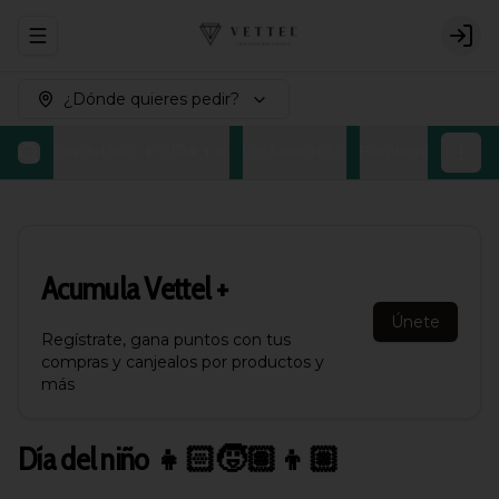
Abrir menu de navegación
Logi
¿Dónde quieres pedir?
Día del niño 👧🏻🧒🏽👦🏼
Los favoritos ⭐
Bombones Belgas
Acumula
Vettel +
Únete
Regístrate, gana puntos con tus
compras y canjealos por productos y
más
Día del niño 👧🏻🧒🏽👦🏼