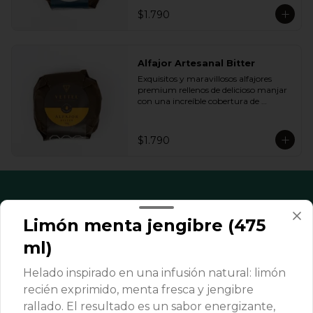
queremos.
$1.790
Alfajor Artesanal Bitter
Exquisitos y maravillosos alfajores 
premium rellenos de delicioso manjar 
con una increíble cobertura de 
chocolate de bitter. Ideal para regalar y 
compartir con quienes más queremos.
$1.790
Limón menta jengibre (475
ml)
Helado inspirado en una infusión natural: limón
recién exprimido, menta fresca y jengibre
rallado. El resultado es un sabor energizante,