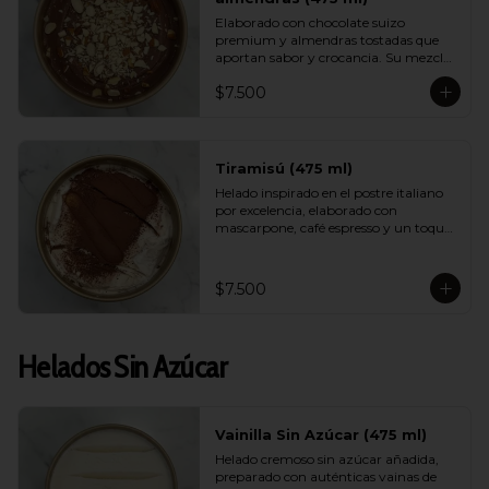
Elaborado con chocolate suizo 
premium y almendras tostadas que 
aportan sabor y crocancia. Su mezcla 
cremosa y aromática logra un 
$7.500
equilibrio perfecto entre intensidad, 
dulzor y textura. Un sabor sofisticado 
que destaca por su calidad.
Tiramisú (475 ml)
Helado inspirado en el postre italiano 
por excelencia, elaborado con 
mascarpone, café espresso y un toque 
de cacao. Suave, equilibrado y con un 
aroma encantador, logra capturar la 
esencia del tiramisú tradicional en 
$7.500
versión helada.
Helados Sin Azúcar
Vainilla Sin Azúcar (475 ml)
Helado cremoso sin azúcar añadida, 
preparado con auténticas vainas de 