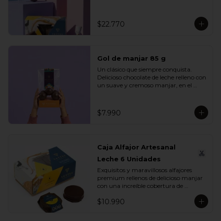
se unen en un mix perfecto para 
compartir, regalar o disfrutar en 
cualquier ocasión especial.

$22.770
Incluye:

- 1 Caja Alfajor Artesanal Leche 6 
Unidades

Gol de manjar 85 g
- 1 Paleta de dinosaurio 

- 1 Gol de manjar 85 g

Un clásico que siempre conquista. 
- 1 Gran Bombón Manjar 55% Cacao 
Delicioso chocolate de leche relleno con 
30 g
un suave y cremoso manjar, en el 
equilibrio perfecto entre dulzura y 
sabor. Ideal para regalar, compartir o 
disfrutar en cualquier momento del 
$7.990
día.

Incluye:

- 1 Gol de manjar 85 g
Caja Alfajor Artesanal
Leche 6 Unidades
Exquisitos y maravillosos alfajores 
premium rellenos de delicioso manjar 
con una increíble cobertura de 
chocolate leche. Ideal para regalar y 
$10.990
compartir con quienes más queremos.