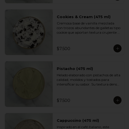
aportan textura y un dulzor profundo 
en cada cucharada. Una versión 
indulgente del sabor más querido por 
los chilenos.
Cookies & Cream (475 ml)
Cremosa base de vainilla mezclada 
con trozos abundantes de galletas tipo 
cookie que aportan textura crujiente y 
un sabor inconfundible. Un helado 
indulgente, clásico y reconfortante, 
perfecto para los fanáticos de las 
$7.500
combinaciones cremosas y crocantes.
Pistacho (475 ml)
Helado elaborado con pistachos de alta 
calidad, molidos y tostados para 
intensificar su sabor. Su textura densa 
y cremosa se mezcla con un aroma 
suave y ligeramente dulce. Un clásico 
elegante, ideal para quienes prefieren 
$7.500
sabores más nobles y sofisticados.
Cappuccino (475 ml)
Inspirado en el café italiano, este 