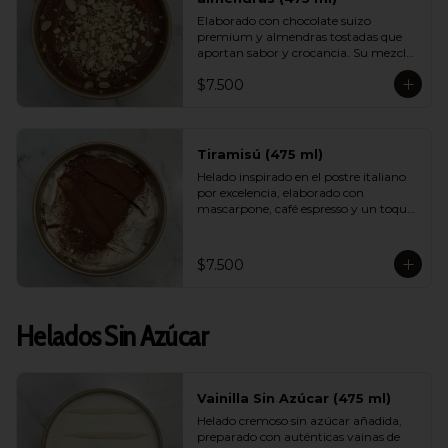
Elaborado con chocolate suizo 
premium y almendras tostadas que 
aportan sabor y crocancia. Su mezcla 
cremosa y aromática logra un 
$7.500
equilibrio perfecto entre intensidad, 
dulzor y textura. Un sabor sofisticado 
que destaca por su calidad.
Tiramisú (475 ml)
Helado inspirado en el postre italiano 
por excelencia, elaborado con 
mascarpone, café espresso y un toque 
de cacao. Suave, equilibrado y con un 
aroma encantador, logra capturar la 
esencia del tiramisú tradicional en 
$7.500
versión helada.
Helados Sin Azúcar
Vainilla Sin Azúcar (475 ml)
Helado cremoso sin azúcar añadida, 
preparado con auténticas vainas de 