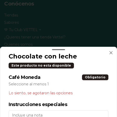
Conócenos
Tiendas
Sabores
💚 Tu Club VETTEL +
¿Quieres tener una tienda Vettel?
Quienes somos
Términos y condiciones
Chocolate con leche
Política de privacidad
Este producto no esta disponible
Redes sociales
Café Moneda
Obligatorio
Instagram
Seleccione al menos 1
Facebook
Lo siento, se agotaron las opciones
TikTok
Instrucciones especiales
Mi cuenta