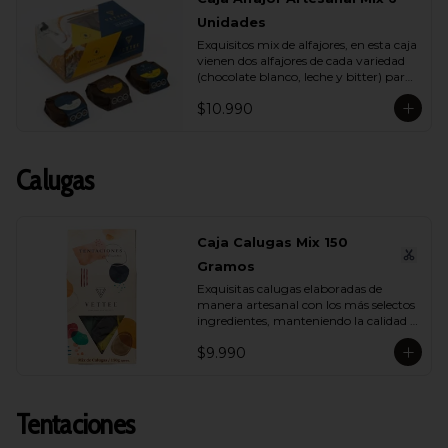
Unidades
Exquisitos mix de alfajores, en esta caja 
vienen dos alfajores de cada variedad 
(chocolate blanco, leche y bitter) para 
que lo compartas con tu ser más 
$10.990
querido.
Calugas
Caja Calugas Mix 150
Gramos
Exquisitas calugas elaboradas de 
manera artesanal con los más selectos 
ingredientes, manteniendo la calidad 
propia de Vettel. Encuéntralas en sus 
$9.990
distintas variedades para que 
compartas con quien tú quieras: 
Leche, Coco, Nuez y Café.
Tentaciones