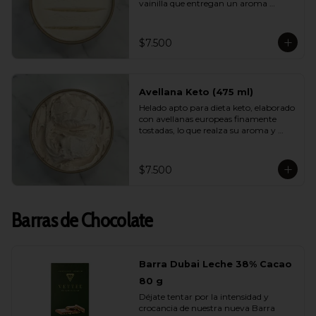
vainilla que entregan un aroma 
natural, elegante y persistente. Suave, 
equilibrado y perfecto para quienes 
buscan disfrutar de un helado liviano 
$7.500
sin renunciar al verdadero sabor de la 
vainilla gourmet.
Avellana Keto (475 ml)
Helado apto para dieta keto, elaborado 
con avellanas europeas finamente 
tostadas, lo que realza su aroma y 
suavidad. Sin azúcar, bajo en 
carbohidratos y con una cremosidad 
sorprendente. Ideal para quienes 
$7.500
cuidan su alimentación y quieren 
darse un gusto real y lleno de sabor.
Barras de Chocolate
Barra Dubai Leche 38% Cacao
80 g
Déjate tentar por la intensidad y 
crocancia de nuestra nueva Barra 