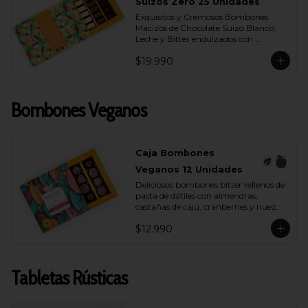
- Chocolate Bitter 55% Cacao
Suizos Zero 25 Unidades
Exquisitos y Cremosos Bombones 
Macizos de Chocolate Suizo Blanco, 
Leche y Bitter endulzados con 
maltitol.
$19.990
Bombones Veganos
Caja Bombones
Veganos 12 Unidades
Deliciosos bombones bitter rellenos de 
pasta de dátiles con almendras, 
castañas de cajú, cranberries y nuez.
$12.990
Tabletas Rústicas