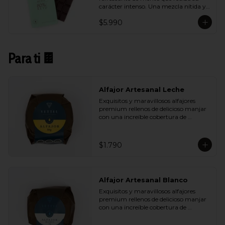
carácter intenso. Una mezcla nítida y 
vibrante que aporta frescura sin restar 
$5.990
profundidad al cacao.
Para ti 🍫
Alfajor Artesanal Leche
Exquisitos y maravillosos alfajores 
premium rellenos de delicioso manjar 
con una increíble cobertura de 
chocolate de leche. Ideal para regalar y 
compartir con quienes más queremos.
$1.790
Alfajor Artesanal Blanco
Exquisitos y maravillosos alfajores 
premium rellenos de delicioso manjar 
con una increíble cobertura de 
chocolate de blanco. Ideal para regalar 
y compartir con quienes más 