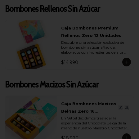
Bombones Rellenos Sin Azúcar
Caja Bombones Premium
Rellenos Zero 12 Unidades
Descubre una selección exclusiva de 
bombones sin azúcar añadida, 
elaborados con ingredientes de alta 
calidad y rellenos suaves que realzan 
$14.990
cada capa de sabor.

Esta caja reúne 12 unidades pensadas 
para quienes buscan un momento de 
Bombones Macizos Sin Azúcar
indulgencia equilibrada, donde el 
cacao es protagonista y cada textura 
se siente auténtica y natural.

La colección incluye una cuidada 
Caja Bombones Macizos
variedad de sabores (endulzados con 
Belgas Zero 16
alulosa): maracuyá, avellana, 
caramelo y leche, donde cada bombón 
En Vettel decidimos trasladar la 
Unidades
ofrece una experiencia distinta. 
experiencia del Chocolate Belga de la 
Rellenos cremosos, notas profundas de 
mano de nuestro Maestro Chocolatero 
cacao y un dulzor sutil que proviene de 
para crear estas piezas de bombones 
ingredientes nobles, no de azúcares 
$18.990
macizos sin azúcar añadida de 