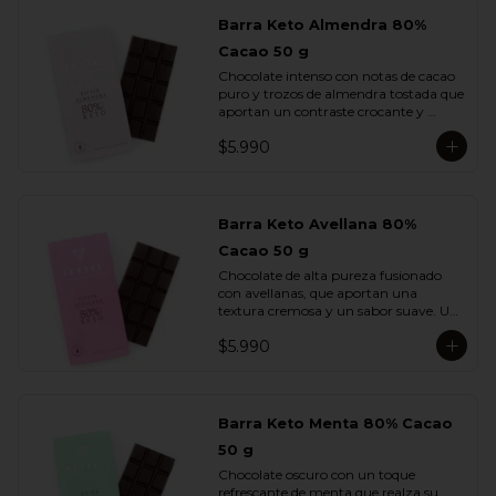
Barra Keto Almendra 80%
Cacao 50 g
Chocolate intenso con notas de cacao 
puro y trozos de almendra tostada que 
aportan un contraste crocante y 
aromático. Una combinación 
$5.990
equilibrada entre potencia y sutileza.
Barra Keto Avellana 80%
Cacao 50 g
Chocolate de alta pureza fusionado 
con avellanas, que aportan una 
textura cremosa y un sabor suave. Un 
equilibrio natural entre la fuerza del 
$5.990
cacao y la redondez de la nuez.
Barra Keto Menta 80% Cacao
50 g
Chocolate oscuro con un toque 
refrescante de menta que realza su 