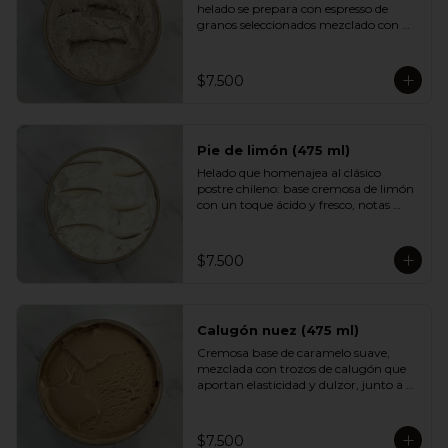
helado se prepara con espresso de 
granos seleccionados mezclado con 
una base cremosa que suaviza su 
intensidad. Aromático, equilibrado y 
con un sabor profundo que encantará 
$7.500
a quienes disfrutan del buen café.
Pie de limón (475 ml)
Helado que homenajea al clásico 
postre chileno: base cremosa de limón 
con un toque ácido y fresco, notas 
suaves de merengue y un crumble de 
galleta que aporta textura y dulzor. 
Un sabor equilibrado, luminoso y muy 
$7.500
adictivo.
Calugón nuez (475 ml)
Cremosa base de caramelo suave, 
mezclada con trozos de calugón que 
aportan elasticidad y dulzor, junto a 
nueces tostadas que entregan un 
contraste crocante. Una experiencia 
golosa e intensa para fanáticos del 
$7.500