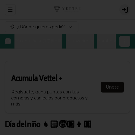
Abrir menu de navegación
Logi
¿Dónde quieres pedir?
Día del niño 👧🏻🧒🏽👦🏼
Los favoritos ⭐
Bombones Belgas
Acumula
Vettel +
Únete
Regístrate, gana puntos con tus
compras y canjealos por productos y
más
Día del niño 👧🏻🧒🏽👦🏼