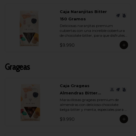
Caja Naranjitas Bitter
150 Gramos
Deliciosas naranjitas premium 
cubiertas con una increíble cobertura 
de chocolate bitter, para que disfrutes 
y deleites a quien tu quieras con su 
$9.990
espectacular sabor.
Grageas
Caja Grageas
Almendras Bitter
Maravillosas grageas premium de 
Menta 150 Gramos
almendras con delicioso chocolate 
belga bitter y menta, especiales para 
regalar y disfrutar con quienes más 
$9.990
quieres.