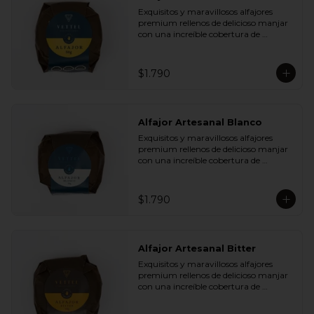
Plátano Chips y Cranberries

Exquisitos y maravillosos alfajores 
- Chocolate Leche 35% Cacao con 
premium rellenos de delicioso manjar 
Almendras y Nibs de Cacao

con una increíble cobertura de 
- Chocolate Leche 35% Cacao con Maní 
chocolate de leche. Ideal para regalar y 
y Coco

compartir con quienes más queremos.
- Chocolate Bitter 55% Cacao con 
Semillas de Zapallo y Quinoa

$1.790
- Chocolate Bitter 55% Cacao con Maní 
y Coco
Alfajor Artesanal Blanco
Exquisitos y maravillosos alfajores 
premium rellenos de delicioso manjar 
con una increíble cobertura de 
chocolate de blanco. Ideal para regalar 
y compartir con quienes más 
queremos.
$1.790
Alfajor Artesanal Bitter
Exquisitos y maravillosos alfajores 
premium rellenos de delicioso manjar 
con una increíble cobertura de 
chocolate de bitter. Ideal para regalar y 
compartir con quienes más queremos.