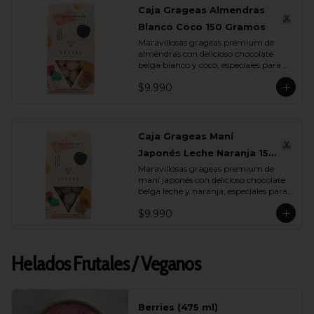
Caja Grageas Almendras
Blanco Coco 150 Gramos
Maravillosas grageas premium de 
almendras con delicioso chocolate 
belga blanco y coco, especiales para 
regalar y disfrutar con quienes más 
$9.990
quieres.
Caja Grageas Maní
Japonés Leche Naranja 150
Maravillosas grageas premium de 
Gramos
maní japonés con delicioso chocolate 
belga leche y naranja, especiales para 
regalar y disfrutar con quienes más 
$9.990
quieres.
Helados Frutales / Veganos
Berries (475 ml)