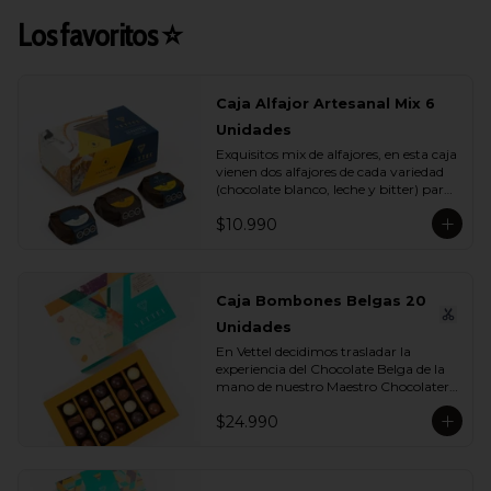
Los favoritos ⭐
Caja Alfajor Artesanal Mix 6
Unidades
Exquisitos mix de alfajores, en esta caja 
vienen dos alfajores de cada variedad 
(chocolate blanco, leche y bitter) para 
que lo compartas con tu ser más 
$10.990
querido.
Caja Bombones Belgas 20
Unidades
En Vettel decidimos trasladar la 
experiencia del Chocolate Belga de la 
mano de nuestro Maestro Chocolatero 
para crear estas 20 piezas tan diversas 
$24.990
de bombones de formas, rellenos y 
sabores para que puedas disfrutar esta 
exquisita tradición belga. Dentro de 
estos exquisitos sabores encontramos:
