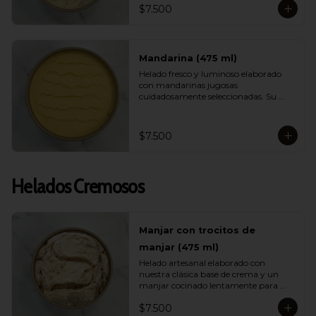
$7.500
helado ligero, muy refrescante y lleno 
de energía ideal para días calurosos.
Mandarina (475 ml)
Helado fresco y luminoso elaborado 
con mandarinas jugosas 
cuidadosamente seleccionadas. Su 
sabor es brillante, aromático y natural, 
entregando una sensación ligera y 
vibrante ideal para quienes buscan 
$7.500
opciones frutales y livianas.
Helados Cremosos
Manjar con trocitos de
manjar (475 ml)
Helado artesanal elaborado con 
nuestra clásica base de crema y un 
manjar cocinado lentamente para 
intensificar su sabor. Incluye 
$7.500
abundantes trocitos de manjar que 