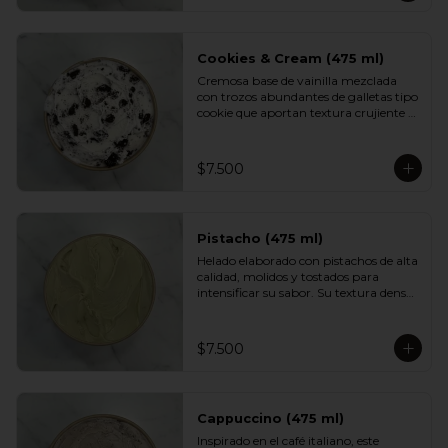
aportan textura y un dulzor profundo 
en cada cucharada. Una versión 
indulgente del sabor más querido por 
los chilenos.
Cookies & Cream (475 ml)
Cremosa base de vainilla mezclada 
con trozos abundantes de galletas tipo 
cookie que aportan textura crujiente y 
un sabor inconfundible. Un helado 
indulgente, clásico y reconfortante, 
perfecto para los fanáticos de las 
$7.500
combinaciones cremosas y crocantes.
Pistacho (475 ml)
Helado elaborado con pistachos de alta 
calidad, molidos y tostados para 
intensificar su sabor. Su textura densa 
y cremosa se mezcla con un aroma 
suave y ligeramente dulce. Un clásico 
elegante, ideal para quienes prefieren 
$7.500
sabores más nobles y sofisticados.
Cappuccino (475 ml)
Inspirado en el café italiano, este 