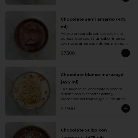
caramelo clásico.
Chocolate semi amargo (475
ml)
Helado preparado con cacao de alta 
pureza, que aporta un sabor intenso 
con notas amargas y dulces a la vez. 
Su textura cremosa y su perfil 
$7.500
profundo lo convierten en un 
imperdible para quienes aman el 
chocolate de verdad.
Chocolate blanco maracuyá
(475 ml)
La suavidad del chocolate blanco se 
fusiona con el carácter ácido y 
aromático del maracuyá. El resultado 
es un helado cremoso, equilibrado y 
$7.500
sorprendentemente fresco. Una 
mezcla tropical elegante perfecta para 
quienes buscan variedad.
Chocolate Suizo con
almendras (475 ml)