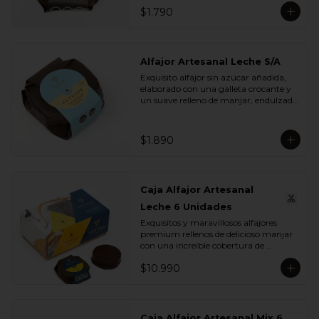
$1.790
Alfajor Artesanal Leche S/A
Exquisito alfajor sin azúcar añadida, 
elaborado con una galleta crocante y 
un suave relleno de manjar, endulzado 
con maltitol y sucralosa. Ideal para 
disfrutar un momento dulce sin 
azúcar, manteniendo todo el sabor y 
$1.890
la textura que buscas.
Caja Alfajor Artesanal
Leche 6 Unidades
Exquisitos y maravillosos alfajores 
premium rellenos de delicioso manjar 
con una increíble cobertura de 
chocolate leche. Ideal para regalar y 
$10.990
compartir con quienes más queremos.
Caja Alfajor Artesanal Mix 6