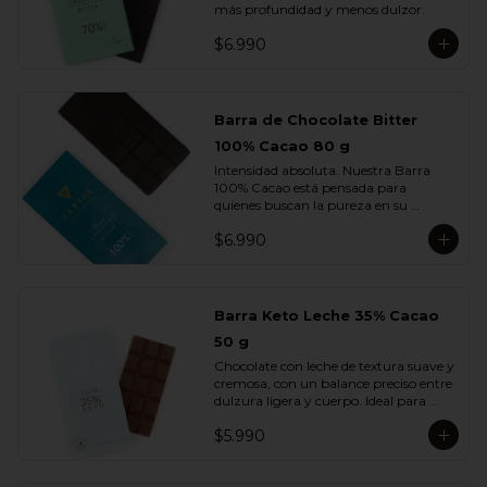
más profundidad y menos dulzor.
$6.990
Barra de Chocolate Bitter
100% Cacao 80 g
Intensidad absoluta. Nuestra Barra 
100% Cacao está pensada para 
quienes buscan la pureza en su 
máxima expresión: un chocolate 
$6.990
firme, profundo, terroso y elegante, sin 
azúcar ni adiciones.

Cada cuadrado revela la esencia del 
cacao en su estado más auténtico, con 
Barra Keto Leche 35% Cacao
notas secas, amaderadas y de tostado 
50 g
natural. Una barra creada para 
verdaderos amantes del cacao.
Chocolate con leche de textura suave y 
cremosa, con un balance preciso entre 
dulzura ligera y cuerpo. Ideal para 
quienes disfrutan del sabor del cacao 
$5.990
con leche sin perder la intensidad del 
chocolate real.