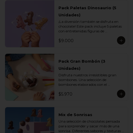
Pack Paletas Dinosaurio (5
Unidades)
¡La diversión también se disfruta en 
chocolate! Este pack incluye 5 paletas 
con entretenidas figuras de 
dinosaurios, elaboradas con el delicioso 
$9.000
chocolate Vettel. Un regalo perfecto 
para los más pequeños o para 
sorprender con un detalle lleno de 
sabor y creatividad.

Pack Gran Bombón (3
Incluye:

Unidades)
- 1 paleta de chocolate blanco

- 1 paleta de chocolate leche

Disfruta nuestros irresistibles gran 
- 1 paleta de chocolate bitter

bombones. Una selección de 
- 1 paleta de chocolate ruby

bombones elaborados con el 
- 1 paleta de chocolate gold
inconfundible chocolate Vettel con 
$5.970
manjar, ideales para celebrar, 
sorprender o darte un momento de 
indulgencia.

Incluye:

Mix de Sonrisas
- 3 Gran Bombón Manjar 55% Cacao 
Una selección de chocolates pensada 
30 g
para sorprender y sacar más de una 
sonrisa. Diferentes sabores y texturas 