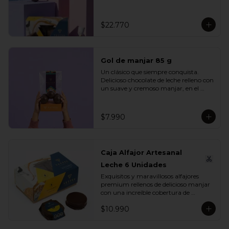
se unen en un mix perfecto para 
compartir, regalar o disfrutar en 
cualquier ocasión especial.

$22.770
Incluye:

- 1 Caja Alfajor Artesanal Leche 6 
Unidades

Gol de manjar 85 g
- 1 Paleta de dinosaurio 

- 1 Gol de manjar 85 g

Un clásico que siempre conquista. 
- 1 Gran Bombón Manjar 55% Cacao 
Delicioso chocolate de leche relleno con 
30 g
un suave y cremoso manjar, en el 
equilibrio perfecto entre dulzura y 
sabor. Ideal para regalar, compartir o 
disfrutar en cualquier momento del 
$7.990
día.

Incluye:

- 1 Gol de manjar 85 g
Caja Alfajor Artesanal
Leche 6 Unidades
Exquisitos y maravillosos alfajores 
premium rellenos de delicioso manjar 
con una increíble cobertura de 
chocolate leche. Ideal para regalar y 
$10.990
compartir con quienes más queremos.