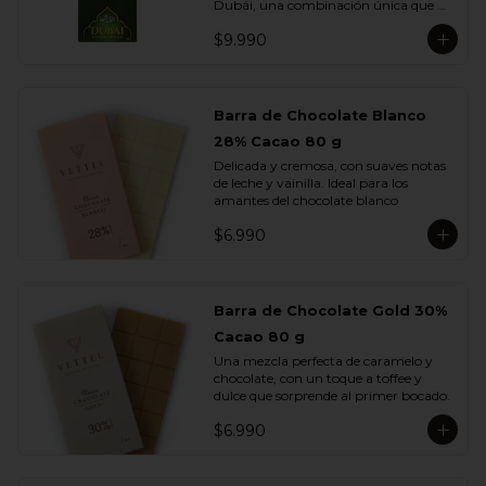
Dubái, una combinación única que 
fusiona lo mejor del chocolate europeo 
$9.990
con los sabores más exquisitos de 
Medio Oriente.

Elaborada con chocolate de leche, 
rellena con una cremosa pasta de 
Barra de Chocolate Blanco
pistacho y trozos de kadayif , finas 
28% Cacao 80 g
hebras de masa filo tostada con 
mantequilla que aportan una textura 
Delicada y cremosa, con suaves notas 
crujiente e irresistible.

de leche y vainilla. Ideal para los 
amantes del chocolate blanco
Cada mordisco te transporta a un 
viaje de sabor profundo y auténtico, 
$6.990
donde la suavidad del pistacho se 
equilibra con la dulzura del chocolate y 
el toque dorado del kadayif.
Barra de Chocolate Gold 30%
Cacao 80 g
Una mezcla perfecta de caramelo y 
chocolate, con un toque a toffee y 
dulce que sorprende al primer bocado.
$6.990