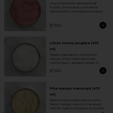
Una combinación refrescante de 
frutillas, frambuesas y arándanos 
seleccionados, mezclados para lograr 
el equilibrio justo entre acidez natural 
y dulzor frutal. Su color vibrante y 
textura ligera lo convierten en un 
$7.500
helado fresco, aromático y perfecto 
para cualquier momento del día.
Limón menta jengibre (475
ml)
Helado inspirado en una infusión 
natural: limón recién exprimido, 
menta fresca y jengibre rallado. El 
resultado es un sabor energizante, 
$7.500
refrescante y ligeramente especiado, 
ideal para quienes buscan opciones 
más livianas y con un toque herbal 
que sorprende.
Piña mango maracuyá (475
ml)
Mezcla tropical elaborada con piña 
fresca, mango maduro y maracuyá 
natural. Cada fruta aporta su carácter: 
dulzor, jugosidad y acidez vibrante. Un 