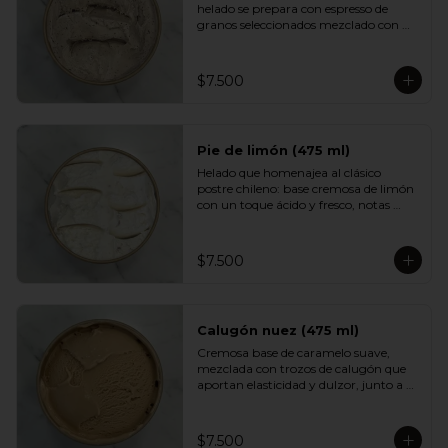
helado se prepara con espresso de 
granos seleccionados mezclado con 
una base cremosa que suaviza su 
intensidad. Aromático, equilibrado y 
con un sabor profundo que encantará 
$7.500
a quienes disfrutan del buen café.
Pie de limón (475 ml)
Helado que homenajea al clásico 
postre chileno: base cremosa de limón 
con un toque ácido y fresco, notas 
suaves de merengue y un crumble de 
galleta que aporta textura y dulzor. 
Un sabor equilibrado, luminoso y muy 
$7.500
adictivo.
Calugón nuez (475 ml)
Cremosa base de caramelo suave, 
mezclada con trozos de calugón que 
aportan elasticidad y dulzor, junto a 
nueces tostadas que entregan un 
contraste crocante. Una experiencia 
golosa e intensa para fanáticos del 
$7.500