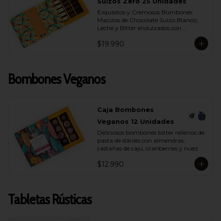
- Chocolate Bitter 55% Cacao
Suizos Zero 25 Unidades
Exquisitos y Cremosos Bombones 
Macizos de Chocolate Suizo Blanco, 
Leche y Bitter endulzados con 
maltitol.
$19.990
Bombones Veganos
Caja Bombones
Veganos 12 Unidades
Deliciosos bombones bitter rellenos de 
pasta de dátiles con almendras, 
castañas de cajú, cranberries y nuez.
$12.990
Tabletas Rústicas