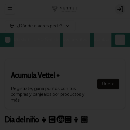
Abrir menu de navegación
Logi
¿Dónde quieres pedir?
Día del niño 👧🏻🧒🏽👦🏼
Los favoritos ⭐
Bombones Belgas
Acumula
Vettel +
Únete
Regístrate, gana puntos con tus
compras y canjealos por productos y
más
Día del niño 👧🏻🧒🏽👦🏼