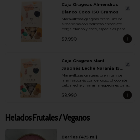
Caja Grageas Almendras
Blanco Coco 150 Gramos
Maravillosas grageas premium de 
almendras con delicioso chocolate 
belga blanco y coco, especiales para 
regalar y disfrutar con quienes más 
$9.990
quieres.
Caja Grageas Maní
Japonés Leche Naranja 150
Maravillosas grageas premium de 
Gramos
maní japonés con delicioso chocolate 
belga leche y naranja, especiales para 
regalar y disfrutar con quienes más 
$9.990
quieres.
Helados Frutales / Veganos
Berries (475 ml)