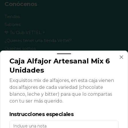
Conócenos
Tiendas
Sabores
💚 Tu Club VETTEL +
¿Quieres tener una tienda Vettel?
Quienes somos
Términos y condiciones
Caja Alfajor Artesanal Mix 6
Política de privacidad
Unidades
Redes sociales
Exquisitos mix de alfajores, en esta caja vienen
dos alfajores de cada variedad (chocolate
Instagram
blanco, leche y bitter) para que lo compartas
Facebook
con tu ser más querido.
TikTok
Instrucciones especiales
Mi cuenta