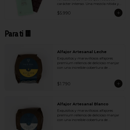
carácter intenso. Una mezcla nítida y 
vibrante que aporta frescura sin restar 
$5.990
profundidad al cacao.
Para ti 🍫
Alfajor Artesanal Leche
Exquisitos y maravillosos alfajores 
premium rellenos de delicioso manjar 
con una increíble cobertura de 
chocolate de leche. Ideal para regalar y 
compartir con quienes más queremos.
$1.790
Alfajor Artesanal Blanco
Exquisitos y maravillosos alfajores 
premium rellenos de delicioso manjar 
con una increíble cobertura de 
chocolate de blanco. Ideal para regalar 
y compartir con quienes más 