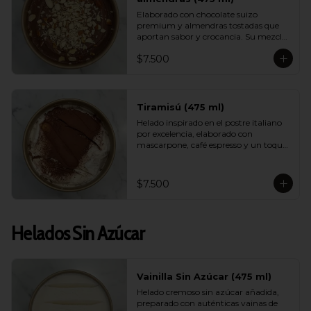
Elaborado con chocolate suizo 
premium y almendras tostadas que 
aportan sabor y crocancia. Su mezcla 
cremosa y aromática logra un 
$7.500
equilibrio perfecto entre intensidad, 
dulzor y textura. Un sabor sofisticado 
que destaca por su calidad.
Tiramisú (475 ml)
Helado inspirado en el postre italiano 
por excelencia, elaborado con 
mascarpone, café espresso y un toque 
de cacao. Suave, equilibrado y con un 
aroma encantador, logra capturar la 
esencia del tiramisú tradicional en 
$7.500
versión helada.
Helados Sin Azúcar
Vainilla Sin Azúcar (475 ml)
Helado cremoso sin azúcar añadida, 
preparado con auténticas vainas de 