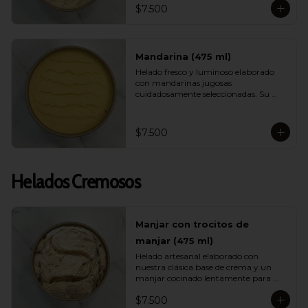
$7.500
helado ligero, muy refrescante y lleno 
de energía ideal para días calurosos.
Mandarina (475 ml)
Helado fresco y luminoso elaborado 
con mandarinas jugosas 
cuidadosamente seleccionadas. Su 
sabor es brillante, aromático y natural, 
entregando una sensación ligera y 
vibrante ideal para quienes buscan 
$7.500
opciones frutales y livianas.
Helados Cremosos
Manjar con trocitos de
manjar (475 ml)
Helado artesanal elaborado con 
nuestra clásica base de crema y un 
manjar cocinado lentamente para 
intensificar su sabor. Incluye 
$7.500
abundantes trocitos de manjar que 