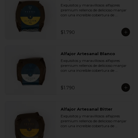
Plátano Chips y Cranberries

Exquisitos y maravillosos alfajores 
- Chocolate Leche 35% Cacao con 
premium rellenos de delicioso manjar 
Almendras y Nibs de Cacao

con una increíble cobertura de 
- Chocolate Leche 35% Cacao con Maní 
chocolate de leche. Ideal para regalar y 
y Coco

compartir con quienes más queremos.
- Chocolate Bitter 55% Cacao con 
Semillas de Zapallo y Quinoa

$1.790
- Chocolate Bitter 55% Cacao con Maní 
y Coco
Alfajor Artesanal Blanco
Exquisitos y maravillosos alfajores 
premium rellenos de delicioso manjar 
con una increíble cobertura de 
chocolate de blanco. Ideal para regalar 
y compartir con quienes más 
queremos.
$1.790
Alfajor Artesanal Bitter
Exquisitos y maravillosos alfajores 
premium rellenos de delicioso manjar 
con una increíble cobertura de 
chocolate de bitter. Ideal para regalar y 
compartir con quienes más queremos.