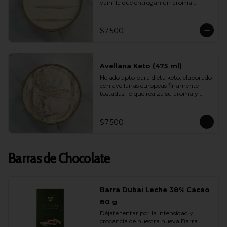
vainilla que entregan un aroma 
natural, elegante y persistente. Suave, 
equilibrado y perfecto para quienes 
buscan disfrutar de un helado liviano 
$7.500
sin renunciar al verdadero sabor de la 
vainilla gourmet.
Avellana Keto (475 ml)
Helado apto para dieta keto, elaborado 
con avellanas europeas finamente 
tostadas, lo que realza su aroma y 
suavidad. Sin azúcar, bajo en 
carbohidratos y con una cremosidad 
sorprendente. Ideal para quienes 
$7.500
cuidan su alimentación y quieren 
darse un gusto real y lleno de sabor.
Barras de Chocolate
Barra Dubai Leche 38% Cacao
80 g
Déjate tentar por la intensidad y 
crocancia de nuestra nueva Barra 