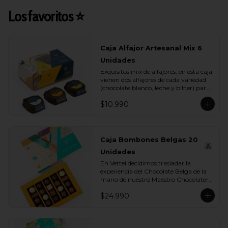
Los favoritos ⭐
Caja Alfajor Artesanal Mix 6
Unidades
Exquisitos mix de alfajores, en esta caja 
vienen dos alfajores de cada variedad 
(chocolate blanco, leche y bitter) para 
que lo compartas con tu ser más 
$10.990
querido.
Caja Bombones Belgas 20
Unidades
En Vettel decidimos trasladar la 
experiencia del Chocolate Belga de la 
mano de nuestro Maestro Chocolatero 
para crear estas 20 piezas tan diversas 
$24.990
de bombones de formas, rellenos y 
sabores para que puedas disfrutar esta 
exquisita tradición belga. Dentro de 
estos exquisitos sabores encontramos:
