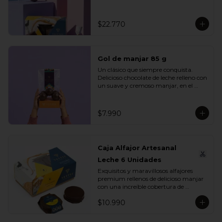
se unen en un mix perfecto para 
compartir, regalar o disfrutar en 
cualquier ocasión especial.

$22.770
Incluye:

- 1 Caja Alfajor Artesanal Leche 6 
Unidades

Gol de manjar 85 g
- 1 Paleta de dinosaurio 

- 1 Gol de manjar 85 g

Un clásico que siempre conquista. 
- 1 Gran Bombón Manjar 55% Cacao 
Delicioso chocolate de leche relleno con 
30 g
un suave y cremoso manjar, en el 
equilibrio perfecto entre dulzura y 
sabor. Ideal para regalar, compartir o 
disfrutar en cualquier momento del 
$7.990
día.

Incluye:

- 1 Gol de manjar 85 g
Caja Alfajor Artesanal
Leche 6 Unidades
Exquisitos y maravillosos alfajores 
premium rellenos de delicioso manjar 
con una increíble cobertura de 
chocolate leche. Ideal para regalar y 
$10.990
compartir con quienes más queremos.