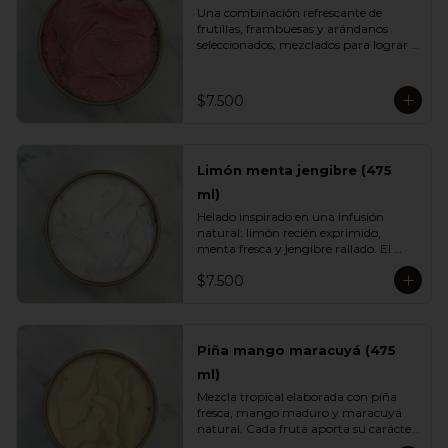
Una combinación refrescante de 
frutillas, frambuesas y arándanos 
seleccionados, mezclados para lograr 
el equilibrio justo entre acidez natural 
y dulzor frutal. Su color vibrante y 
textura ligera lo convierten en un 
$7.500
helado fresco, aromático y perfecto 
para cualquier momento del día.
Limón menta jengibre (475
ml)
Helado inspirado en una infusión 
natural: limón recién exprimido, 
menta fresca y jengibre rallado. El 
resultado es un sabor energizante, 
$7.500
refrescante y ligeramente especiado, 
ideal para quienes buscan opciones 
más livianas y con un toque herbal 
que sorprende.
Piña mango maracuyá (475
ml)
Mezcla tropical elaborada con piña 
fresca, mango maduro y maracuyá 
natural. Cada fruta aporta su carácter: 
dulzor, jugosidad y acidez vibrante. Un 