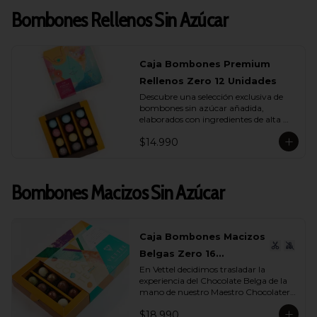
Bombones Rellenos Sin Azúcar
Caja Bombones Premium
Rellenos Zero 12 Unidades
Descubre una selección exclusiva de 
bombones sin azúcar añadida, 
elaborados con ingredientes de alta 
calidad y rellenos suaves que realzan 
$14.990
cada capa de sabor.

Esta caja reúne 12 unidades pensadas 
para quienes buscan un momento de 
Bombones Macizos Sin Azúcar
indulgencia equilibrada, donde el 
cacao es protagonista y cada textura 
se siente auténtica y natural.

La colección incluye una cuidada 
Caja Bombones Macizos
variedad de sabores (endulzados con 
Belgas Zero 16
alulosa): maracuyá, avellana, 
caramelo y leche, donde cada bombón 
En Vettel decidimos trasladar la 
Unidades
ofrece una experiencia distinta. 
experiencia del Chocolate Belga de la 
Rellenos cremosos, notas profundas de 
mano de nuestro Maestro Chocolatero 
cacao y un dulzor sutil que proviene de 
para crear estas piezas de bombones 
ingredientes nobles, no de azúcares 
$18.990
macizos sin azúcar añadida de 