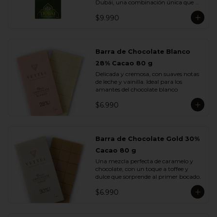
Dubái, una combinación única que 
fusiona lo mejor del chocolate europeo 
$9.990
con los sabores más exquisitos de 
Medio Oriente.

Elaborada con chocolate de leche, 
rellena con una cremosa pasta de 
Barra de Chocolate Blanco
pistacho y trozos de kadayif , finas 
28% Cacao 80 g
hebras de masa filo tostada con 
mantequilla que aportan una textura 
Delicada y cremosa, con suaves notas 
crujiente e irresistible.

de leche y vainilla. Ideal para los 
amantes del chocolate blanco
Cada mordisco te transporta a un 
viaje de sabor profundo y auténtico, 
$6.990
donde la suavidad del pistacho se 
equilibra con la dulzura del chocolate y 
el toque dorado del kadayif.
Barra de Chocolate Gold 30%
Cacao 80 g
Una mezcla perfecta de caramelo y 
chocolate, con un toque a toffee y 
dulce que sorprende al primer bocado.
$6.990