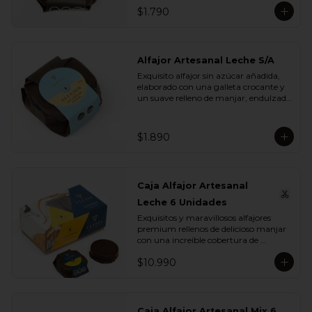
$1.790
Alfajor Artesanal Leche S/A
Exquisito alfajor sin azúcar añadida, 
elaborado con una galleta crocante y 
un suave relleno de manjar, endulzado 
con maltitol y sucralosa. Ideal para 
disfrutar un momento dulce sin 
azúcar, manteniendo todo el sabor y 
$1.890
la textura que buscas.
Caja Alfajor Artesanal
Leche 6 Unidades
Exquisitos y maravillosos alfajores 
premium rellenos de delicioso manjar 
con una increíble cobertura de 
chocolate leche. Ideal para regalar y 
$10.990
compartir con quienes más queremos.
Caja Alfajor Artesanal Mix 6