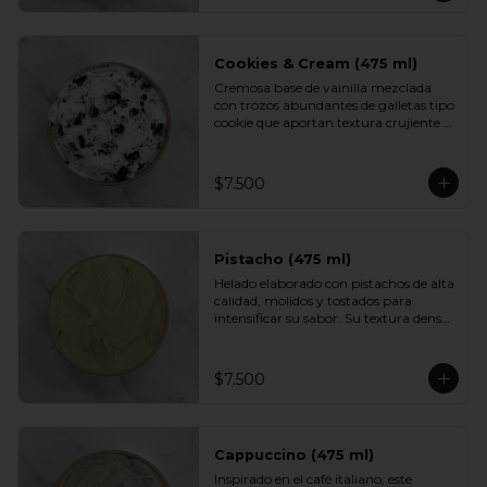
aportan textura y un dulzor profundo 
en cada cucharada. Una versión 
indulgente del sabor más querido por 
los chilenos.
Cookies & Cream (475 ml)
Cremosa base de vainilla mezclada 
con trozos abundantes de galletas tipo 
cookie que aportan textura crujiente y 
un sabor inconfundible. Un helado 
indulgente, clásico y reconfortante, 
perfecto para los fanáticos de las 
$7.500
combinaciones cremosas y crocantes.
Pistacho (475 ml)
Helado elaborado con pistachos de alta 
calidad, molidos y tostados para 
intensificar su sabor. Su textura densa 
y cremosa se mezcla con un aroma 
suave y ligeramente dulce. Un clásico 
elegante, ideal para quienes prefieren 
$7.500
sabores más nobles y sofisticados.
Cappuccino (475 ml)
Inspirado en el café italiano, este 