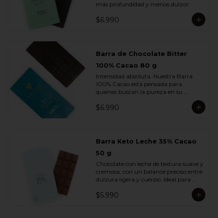
más profundidad y menos dulzor.
$6.990
Barra de Chocolate Bitter
100% Cacao 80 g
Intensidad absoluta. Nuestra Barra 
100% Cacao está pensada para 
quienes buscan la pureza en su 
máxima expresión: un chocolate 
$6.990
firme, profundo, terroso y elegante, sin 
azúcar ni adiciones.

Cada cuadrado revela la esencia del 
cacao en su estado más auténtico, con 
Barra Keto Leche 35% Cacao
notas secas, amaderadas y de tostado 
50 g
natural. Una barra creada para 
verdaderos amantes del cacao.
Chocolate con leche de textura suave y 
cremosa, con un balance preciso entre 
dulzura ligera y cuerpo. Ideal para 
quienes disfrutan del sabor del cacao 
$5.990
con leche sin perder la intensidad del 
chocolate real.