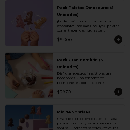
Pack Paletas Dinosaurio (5
Unidades)
¡La diversión también se disfruta en 
chocolate! Este pack incluye 5 paletas 
con entretenidas figuras de 
dinosaurios, elaboradas con el delicioso 
$9.000
chocolate Vettel. Un regalo perfecto 
para los más pequeños o para 
sorprender con un detalle lleno de 
sabor y creatividad.

Pack Gran Bombón (3
Incluye:

Unidades)
- 1 paleta de chocolate blanco

- 1 paleta de chocolate leche

Disfruta nuestros irresistibles gran 
- 1 paleta de chocolate bitter

bombones. Una selección de 
- 1 paleta de chocolate ruby

bombones elaborados con el 
- 1 paleta de chocolate gold
inconfundible chocolate Vettel con 
$5.970
manjar, ideales para celebrar, 
sorprender o darte un momento de 
indulgencia.

Incluye:

Mix de Sonrisas
- 3 Gran Bombón Manjar 55% Cacao 
Una selección de chocolates pensada 
30 g
para sorprender y sacar más de una 
sonrisa. Diferentes sabores y texturas 