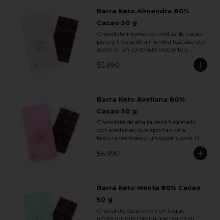
Barra Keto Almendra 80%
Cacao 50 g
Chocolate intenso con notas de cacao 
puro y trozos de almendra tostada que 
aportan un contraste crocante y 
aromático. Una combinación 
$5.990
equilibrada entre potencia y sutileza.
Barra Keto Avellana 80%
Cacao 50 g
Chocolate de alta pureza fusionado 
con avellanas, que aportan una 
textura cremosa y un sabor suave. Un 
equilibrio natural entre la fuerza del 
$5.990
cacao y la redondez de la nuez.
Barra Keto Menta 80% Cacao
50 g
Chocolate oscuro con un toque 
refrescante de menta que realza su 