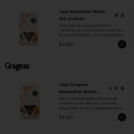
Caja Naranjitas Bitter
150 Gramos
Deliciosas naranjitas premium 
cubiertas con una increíble cobertura 
de chocolate bitter, para que disfrutes 
y deleites a quien tu quieras con su 
$9.990
espectacular sabor.
Grageas
Caja Grageas
Almendras Bitter
Maravillosas grageas premium de 
Menta 150 Gramos
almendras con delicioso chocolate 
belga bitter y menta, especiales para 
regalar y disfrutar con quienes más 
$9.990
quieres.