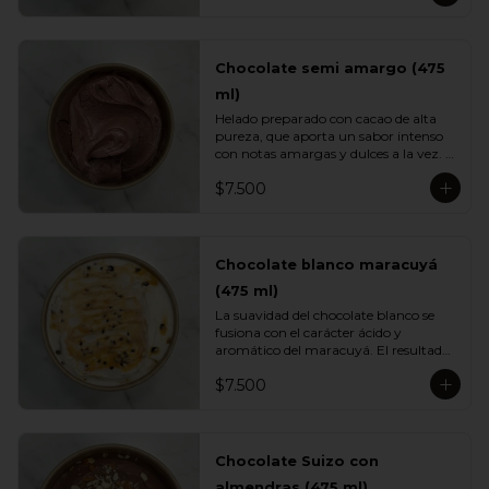
caramelo clásico.
Chocolate semi amargo (475
ml)
Helado preparado con cacao de alta 
pureza, que aporta un sabor intenso 
con notas amargas y dulces a la vez. 
Su textura cremosa y su perfil 
$7.500
profundo lo convierten en un 
imperdible para quienes aman el 
chocolate de verdad.
Chocolate blanco maracuyá
(475 ml)
La suavidad del chocolate blanco se 
fusiona con el carácter ácido y 
aromático del maracuyá. El resultado 
es un helado cremoso, equilibrado y 
$7.500
sorprendentemente fresco. Una 
mezcla tropical elegante perfecta para 
quienes buscan variedad.
Chocolate Suizo con
almendras (475 ml)