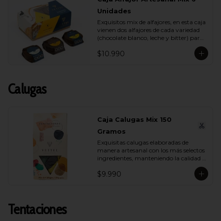
Unidades
Exquisitos mix de alfajores, en esta caja 
vienen dos alfajores de cada variedad 
(chocolate blanco, leche y bitter) para 
que lo compartas con tu ser más 
$10.990
querido.
Calugas
Caja Calugas Mix 150
Gramos
Exquisitas calugas elaboradas de 
manera artesanal con los más selectos 
ingredientes, manteniendo la calidad 
propia de Vettel. Encuéntralas en sus 
$9.990
distintas variedades para que 
compartas con quien tú quieras: 
Leche, Coco, Nuez y Café.
Tentaciones