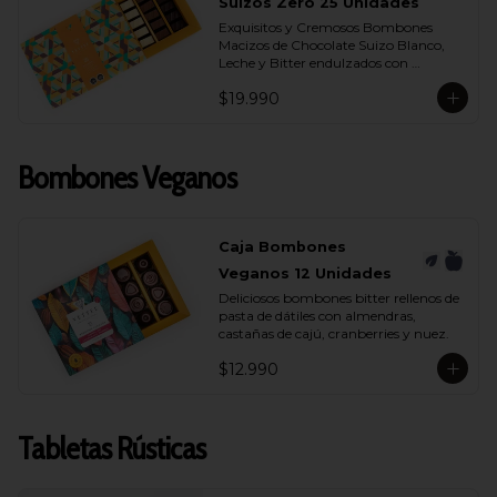
- Chocolate Bitter 55% Cacao
Suizos Zero 25 Unidades
Exquisitos y Cremosos Bombones 
Macizos de Chocolate Suizo Blanco, 
Leche y Bitter endulzados con 
maltitol.
$19.990
Bombones Veganos
Caja Bombones
Veganos 12 Unidades
Deliciosos bombones bitter rellenos de 
pasta de dátiles con almendras, 
castañas de cajú, cranberries y nuez.
$12.990
Tabletas Rústicas