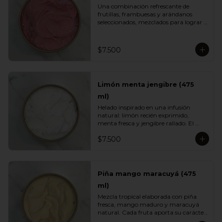
Una combinación refrescante de 
frutillas, frambuesas y arándanos 
seleccionados, mezclados para lograr 
el equilibrio justo entre acidez natural 
y dulzor frutal. Su color vibrante y 
textura ligera lo convierten en un 
$7.500
helado fresco, aromático y perfecto 
para cualquier momento del día.
Limón menta jengibre (475
ml)
Helado inspirado en una infusión 
natural: limón recién exprimido, 
menta fresca y jengibre rallado. El 
resultado es un sabor energizante, 
$7.500
refrescante y ligeramente especiado, 
ideal para quienes buscan opciones 
más livianas y con un toque herbal 
que sorprende.
Piña mango maracuyá (475
ml)
Mezcla tropical elaborada con piña 
fresca, mango maduro y maracuyá 
natural. Cada fruta aporta su carácter: 
dulzor, jugosidad y acidez vibrante. Un 