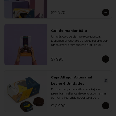
se unen en un mix perfecto para 
compartir, regalar o disfrutar en 
cualquier ocasión especial.

$22.770
Incluye:

- 1 Caja Alfajor Artesanal Leche 6 
Unidades

Gol de manjar 85 g
- 1 Paleta de dinosaurio 

- 1 Gol de manjar 85 g

Un clásico que siempre conquista. 
- 1 Gran Bombón Manjar 55% Cacao 
Delicioso chocolate de leche relleno con 
30 g
un suave y cremoso manjar, en el 
equilibrio perfecto entre dulzura y 
sabor. Ideal para regalar, compartir o 
disfrutar en cualquier momento del 
$7.990
día.

Incluye:

- 1 Gol de manjar 85 g
Caja Alfajor Artesanal
Leche 6 Unidades
Exquisitos y maravillosos alfajores 
premium rellenos de delicioso manjar 
con una increíble cobertura de 
chocolate leche. Ideal para regalar y 
$10.990
compartir con quienes más queremos.