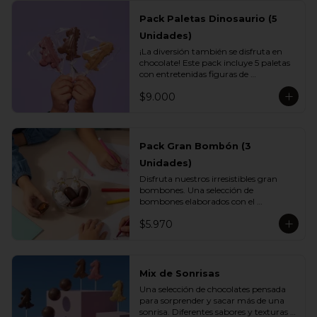
Pack Paletas Dinosaurio (5
Unidades)
¡La diversión también se disfruta en 
chocolate! Este pack incluye 5 paletas 
con entretenidas figuras de 
dinosaurios, elaboradas con el delicioso 
$9.000
chocolate Vettel. Un regalo perfecto 
para los más pequeños o para 
sorprender con un detalle lleno de 
sabor y creatividad.

Pack Gran Bombón (3
Incluye:

Unidades)
- 1 paleta de chocolate blanco

- 1 paleta de chocolate leche

Disfruta nuestros irresistibles gran 
- 1 paleta de chocolate bitter

bombones. Una selección de 
- 1 paleta de chocolate ruby

bombones elaborados con el 
- 1 paleta de chocolate gold
inconfundible chocolate Vettel con 
$5.970
manjar, ideales para celebrar, 
sorprender o darte un momento de 
indulgencia.

Incluye:

Mix de Sonrisas
- 3 Gran Bombón Manjar 55% Cacao 
Una selección de chocolates pensada 
30 g
para sorprender y sacar más de una 
sonrisa. Diferentes sabores y texturas 