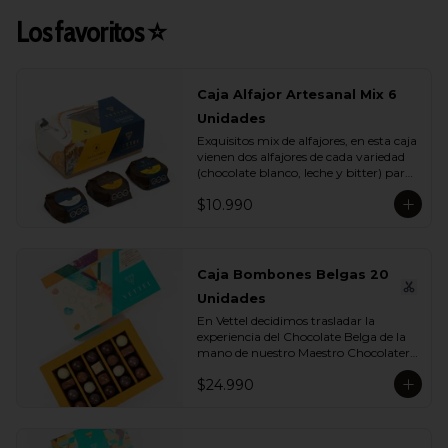
Los favoritos ⭐
Caja Alfajor Artesanal Mix 6
Unidades
Exquisitos mix de alfajores, en esta caja 
vienen dos alfajores de cada variedad 
(chocolate blanco, leche y bitter) para 
que lo compartas con tu ser más 
$10.990
querido.
Caja Bombones Belgas 20
Unidades
En Vettel decidimos trasladar la 
experiencia del Chocolate Belga de la 
mano de nuestro Maestro Chocolatero 
para crear estas 20 piezas tan diversas 
$24.990
de bombones de formas, rellenos y 
sabores para que puedas disfrutar esta 
exquisita tradición belga. Dentro de 
estos exquisitos sabores encontramos:
