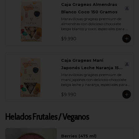
Caja Grageas Almendras
Blanco Coco 150 Gramos
Maravillosas grageas premium de 
almendras con delicioso chocolate 
belga blanco y coco, especiales para 
regalar y disfrutar con quienes más 
$9.990
quieres.
Caja Grageas Maní
Japonés Leche Naranja 150
Maravillosas grageas premium de 
Gramos
maní japonés con delicioso chocolate 
belga leche y naranja, especiales para 
regalar y disfrutar con quienes más 
$9.990
quieres.
Helados Frutales / Veganos
Berries (475 ml)