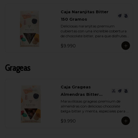
Caja Naranjitas Bitter
150 Gramos
Deliciosas naranjitas premium 
cubiertas con una increíble cobertura 
de chocolate bitter, para que disfrutes 
y deleites a quien tu quieras con su 
$9.990
espectacular sabor.
Grageas
Caja Grageas
Almendras Bitter
Maravillosas grageas premium de 
Menta 150 Gramos
almendras con delicioso chocolate 
belga bitter y menta, especiales para 
regalar y disfrutar con quienes más 
$9.990
quieres.