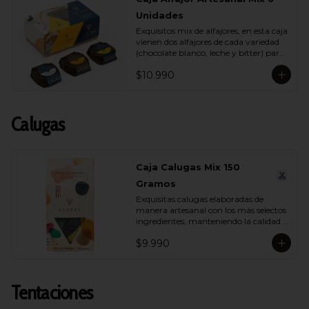
Unidades
Exquisitos mix de alfajores, en esta caja 
vienen dos alfajores de cada variedad 
(chocolate blanco, leche y bitter) para 
que lo compartas con tu ser más 
$10.990
querido.
Calugas
Caja Calugas Mix 150
Gramos
Exquisitas calugas elaboradas de 
manera artesanal con los más selectos 
ingredientes, manteniendo la calidad 
propia de Vettel. Encuéntralas en sus 
$9.990
distintas variedades para que 
compartas con quien tú quieras: 
Leche, Coco, Nuez y Café.
Tentaciones