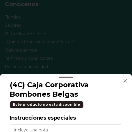
Conócenos
Tiendas
Sabores
💚 Tu Club VETTEL +
¿Quieres tener una tienda Vettel?
Quienes somos
Términos y condiciones
Política de privacidad
Redes sociales
(4C) Caja Corporativa
Instagram
Bombones Belgas
Facebook
Este producto no esta disponible
TikTok
Instrucciones especiales
Mi cuenta