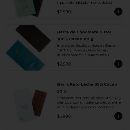
más profundidad y menos dulzor.
$6.990
Barra de Chocolate Bitter
100% Cacao 80 g
Intensidad absoluta. Nuestra Barra 
100% Cacao está pensada para 
quienes buscan la pureza en su 
máxima expresión: un chocolate 
$6.990
firme, profundo, terroso y elegante, sin 
azúcar ni adiciones.

Cada cuadrado revela la esencia del 
cacao en su estado más auténtico, con 
Barra Keto Leche 35% Cacao
notas secas, amaderadas y de tostado 
50 g
natural. Una barra creada para 
verdaderos amantes del cacao.
Chocolate con leche de textura suave y 
cremosa, con un balance preciso entre 
dulzura ligera y cuerpo. Ideal para 
quienes disfrutan del sabor del cacao 
$5.990
con leche sin perder la intensidad del 
chocolate real.