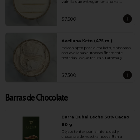
vainilla que entregan un aroma 
natural, elegante y persistente. Suave, 
equilibrado y perfecto para quienes 
buscan disfrutar de un helado liviano 
$7.500
sin renunciar al verdadero sabor de la 
vainilla gourmet.
Avellana Keto (475 ml)
Helado apto para dieta keto, elaborado 
con avellanas europeas finamente 
tostadas, lo que realza su aroma y 
suavidad. Sin azúcar, bajo en 
carbohidratos y con una cremosidad 
sorprendente. Ideal para quienes 
$7.500
cuidan su alimentación y quieren 
darse un gusto real y lleno de sabor.
Barras de Chocolate
Barra Dubai Leche 38% Cacao
80 g
Déjate tentar por la intensidad y 
crocancia de nuestra nueva Barra 