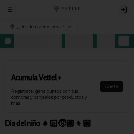
Abrir menu de navegación
Logi
¿Dónde quieres pedir?
Día del niño 👧🏻🧒🏽👦🏼
Los favoritos ⭐
Bombones Belgas
Acumula
Vettel +
Únete
Regístrate, gana puntos con tus
compras y canjealos por productos y
más
Día del niño 👧🏻🧒🏽👦🏼