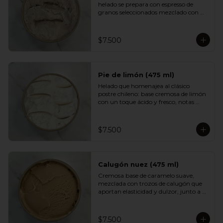
helado se prepara con espresso de 
granos seleccionados mezclado con 
una base cremosa que suaviza su 
intensidad. Aromático, equilibrado y 
con un sabor profundo que encantará 
$7.500
a quienes disfrutan del buen café.
Pie de limón (475 ml)
Helado que homenajea al clásico 
postre chileno: base cremosa de limón 
con un toque ácido y fresco, notas 
suaves de merengue y un crumble de 
galleta que aporta textura y dulzor. 
Un sabor equilibrado, luminoso y muy 
$7.500
adictivo.
Calugón nuez (475 ml)
Cremosa base de caramelo suave, 
mezclada con trozos de calugón que 
aportan elasticidad y dulzor, junto a 
nueces tostadas que entregan un 
contraste crocante. Una experiencia 
golosa e intensa para fanáticos del 
$7.500