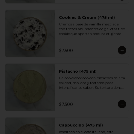
aportan textura y un dulzor profundo 
en cada cucharada. Una versión 
indulgente del sabor más querido por 
los chilenos.
Cookies & Cream (475 ml)
Cremosa base de vainilla mezclada 
con trozos abundantes de galletas tipo 
cookie que aportan textura crujiente y 
un sabor inconfundible. Un helado 
indulgente, clásico y reconfortante, 
perfecto para los fanáticos de las 
$7.500
combinaciones cremosas y crocantes.
Pistacho (475 ml)
Helado elaborado con pistachos de alta 
calidad, molidos y tostados para 
intensificar su sabor. Su textura densa 
y cremosa se mezcla con un aroma 
suave y ligeramente dulce. Un clásico 
elegante, ideal para quienes prefieren 
$7.500
sabores más nobles y sofisticados.
Cappuccino (475 ml)
Inspirado en el café italiano, este 