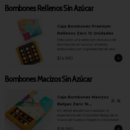
Bombones Rellenos Sin Azúcar
Caja Bombones Premium
Rellenos Zero 12 Unidades
Descubre una selección exclusiva de 
bombones sin azúcar añadida, 
elaborados con ingredientes de alta 
calidad y rellenos suaves que realzan 
$14.990
cada capa de sabor.

Esta caja reúne 12 unidades pensadas 
para quienes buscan un momento de 
Bombones Macizos Sin Azúcar
indulgencia equilibrada, donde el 
cacao es protagonista y cada textura 
se siente auténtica y natural.

La colección incluye una cuidada 
Caja Bombones Macizos
variedad de sabores (endulzados con 
Belgas Zero 16
alulosa): maracuyá, avellana, 
caramelo y leche, donde cada bombón 
En Vettel decidimos trasladar la 
Unidades
ofrece una experiencia distinta. 
experiencia del Chocolate Belga de la 
Rellenos cremosos, notas profundas de 
mano de nuestro Maestro Chocolatero 
cacao y un dulzor sutil que proviene de 
para crear estas piezas de bombones 
ingredientes nobles, no de azúcares 
$18.990
macizos sin azúcar añadida de 