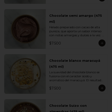
caramelo clásico.
Chocolate semi amargo (475
ml)
Helado preparado con cacao de alta 
pureza, que aporta un sabor intenso 
con notas amargas y dulces a la vez. 
Su textura cremosa y su perfil 
$7.500
profundo lo convierten en un 
imperdible para quienes aman el 
chocolate de verdad.
Chocolate blanco maracuyá
(475 ml)
La suavidad del chocolate blanco se 
fusiona con el carácter ácido y 
aromático del maracuyá. El resultado 
es un helado cremoso, equilibrado y 
$7.500
sorprendentemente fresco. Una 
mezcla tropical elegante perfecta para 
quienes buscan variedad.
Chocolate Suizo con
almendras (475 ml)