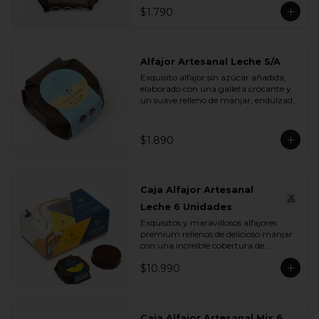
$1.790
Alfajor Artesanal Leche S/A
Exquisito alfajor sin azúcar añadida, 
elaborado con una galleta crocante y 
un suave relleno de manjar, endulzado 
con maltitol y sucralosa. Ideal para 
disfrutar un momento dulce sin 
azúcar, manteniendo todo el sabor y 
$1.890
la textura que buscas.
Caja Alfajor Artesanal
Leche 6 Unidades
Exquisitos y maravillosos alfajores 
premium rellenos de delicioso manjar 
con una increíble cobertura de 
chocolate leche. Ideal para regalar y 
$10.990
compartir con quienes más queremos.
Caja Alfajor Artesanal Mix 6