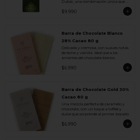
Dubái, una combinación única que 
fusiona lo mejor del chocolate europeo 
$9.990
con los sabores más exquisitos de 
Medio Oriente.

Elaborada con chocolate de leche, 
rellena con una cremosa pasta de 
Barra de Chocolate Blanco
pistacho y trozos de kadayif , finas 
28% Cacao 80 g
hebras de masa filo tostada con 
mantequilla que aportan una textura 
Delicada y cremosa, con suaves notas 
crujiente e irresistible.

de leche y vainilla. Ideal para los 
amantes del chocolate blanco
Cada mordisco te transporta a un 
viaje de sabor profundo y auténtico, 
$6.990
donde la suavidad del pistacho se 
equilibra con la dulzura del chocolate y 
el toque dorado del kadayif.
Barra de Chocolate Gold 30%
Cacao 80 g
Una mezcla perfecta de caramelo y 
chocolate, con un toque a toffee y 
dulce que sorprende al primer bocado.
$6.990