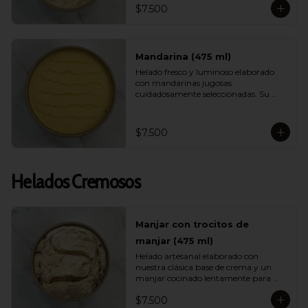
$7.500
helado ligero, muy refrescante y lleno 
de energía ideal para días calurosos.
Mandarina (475 ml)
Helado fresco y luminoso elaborado 
con mandarinas jugosas 
cuidadosamente seleccionadas. Su 
sabor es brillante, aromático y natural, 
entregando una sensación ligera y 
vibrante ideal para quienes buscan 
$7.500
opciones frutales y livianas.
Helados Cremosos
Manjar con trocitos de
manjar (475 ml)
Helado artesanal elaborado con 
nuestra clásica base de crema y un 
manjar cocinado lentamente para 
intensificar su sabor. Incluye 
$7.500
abundantes trocitos de manjar que 