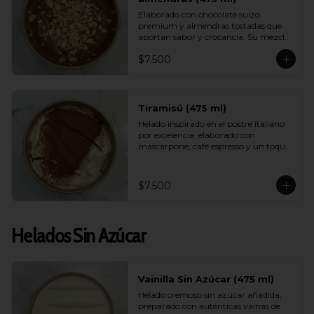
Elaborado con chocolate suizo 
premium y almendras tostadas que 
aportan sabor y crocancia. Su mezcla 
cremosa y aromática logra un 
$7.500
equilibrio perfecto entre intensidad, 
dulzor y textura. Un sabor sofisticado 
que destaca por su calidad.
Tiramisú (475 ml)
Helado inspirado en el postre italiano 
por excelencia, elaborado con 
mascarpone, café espresso y un toque 
de cacao. Suave, equilibrado y con un 
aroma encantador, logra capturar la 
esencia del tiramisú tradicional en 
$7.500
versión helada.
Helados Sin Azúcar
Vainilla Sin Azúcar (475 ml)
Helado cremoso sin azúcar añadida, 
preparado con auténticas vainas de 