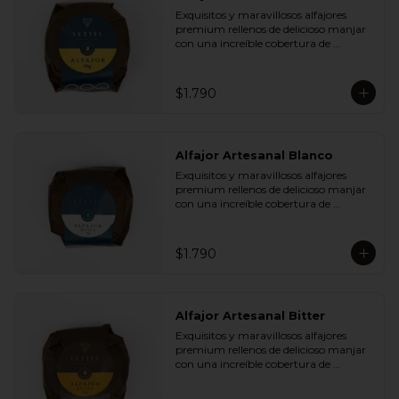
Plátano Chips y Cranberries

Exquisitos y maravillosos alfajores 
- Chocolate Leche 35% Cacao con 
premium rellenos de delicioso manjar 
Almendras y Nibs de Cacao

con una increíble cobertura de 
- Chocolate Leche 35% Cacao con Maní 
chocolate de leche. Ideal para regalar y 
y Coco

compartir con quienes más queremos.
- Chocolate Bitter 55% Cacao con 
Semillas de Zapallo y Quinoa

$1.790
- Chocolate Bitter 55% Cacao con Maní 
y Coco
Alfajor Artesanal Blanco
Exquisitos y maravillosos alfajores 
premium rellenos de delicioso manjar 
con una increíble cobertura de 
chocolate de blanco. Ideal para regalar 
y compartir con quienes más 
queremos.
$1.790
Alfajor Artesanal Bitter
Exquisitos y maravillosos alfajores 
premium rellenos de delicioso manjar 
con una increíble cobertura de 
chocolate de bitter. Ideal para regalar y 
compartir con quienes más queremos.