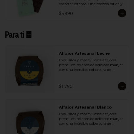
carácter intenso. Una mezcla nítida y 
vibrante que aporta frescura sin restar 
$5.990
profundidad al cacao.
Para ti 🍫
Alfajor Artesanal Leche
Exquisitos y maravillosos alfajores 
premium rellenos de delicioso manjar 
con una increíble cobertura de 
chocolate de leche. Ideal para regalar y 
compartir con quienes más queremos.
$1.790
Alfajor Artesanal Blanco
Exquisitos y maravillosos alfajores 
premium rellenos de delicioso manjar 
con una increíble cobertura de 
chocolate de blanco. Ideal para regalar 
y compartir con quienes más 