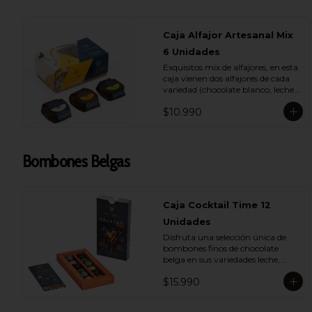
Caja Alfajor Artesanal Mix
6 Unidades
Exquisitos mix de alfajores, en esta 
caja vienen dos alfajores de cada 
variedad (chocolate blanco, leche y 
bitter) para que lo compartas con 
$10.990
tu ser más querido.
Bombones Belgas
Caja Cocktail Time 12
Unidades
Disfruta una selección única de 
bombones finos de chocolate 
belga en sus variedades leche, 
bitter y blanco. Con rellenos de 
$15.990
pisco sour, whisky, licor de café y 
ron añejado, son el detalle ideal 
para compartir y deleitarse en 