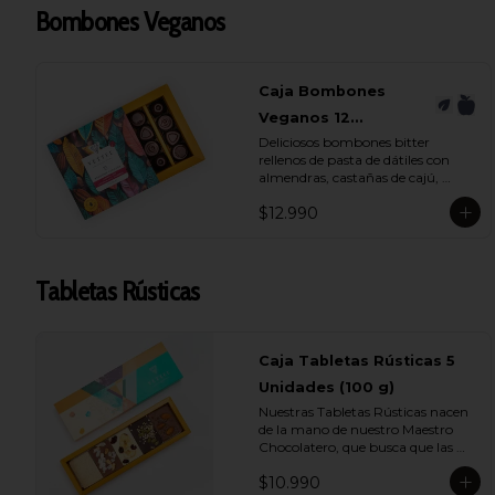
- Chocolate Bitter 55% Cacao con 
Bombones Veganos
Café

- Chocolate Blanco 28% Cacao

- Chocolate Leche 35% Cacao

- Chocolate Bitter 55% Cacao
Caja Bombones
Veganos 12
Deliciosos bombones bitter 
Unidades
rellenos de pasta de dátiles con 
almendras, castañas de cajú, 
cranberries y nuez.
$12.990
Tabletas Rústicas
Caja Tabletas Rústicas 5
Unidades (100 g)
Nuestras Tabletas Rústicas nacen 
de la mano de nuestro Maestro 
Chocolatero, que busca que las 
personas puedan experimentar 
$10.990
profundamente la intensidad de 