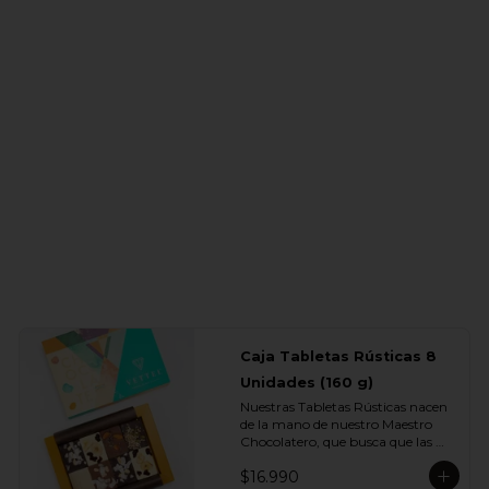
- Chocolate Bitter 55% Cacao con 
Café

- Chocolate Blanco 28% Cacao

- Chocolate Leche 35% Cacao

- Chocolate Bitter 55% Cacao
Caja Tabletas Rústicas 8
Unidades (160 g)
Nuestras Tabletas Rústicas nacen 
de la mano de nuestro Maestro 
Chocolatero, que busca que las 
personas puedan experimentar 
$16.990
profundamente la intensidad de 