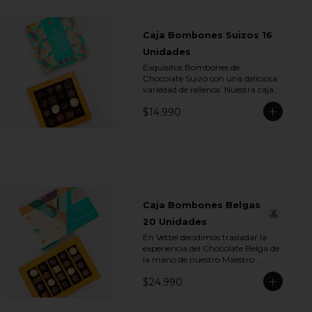
Caja Bombones Suizos 16
Unidades
Exquisitos Bombones de 
Chocolate Suizo con una deliciosa 
variedad de rellenos. Nuestra caja 
contiene Bombones cubiertos de 
$14.990
Chocolate de Leche, Blanco y 
Bitter. ¡Te encantarán!. Dentro de 
estos exquisitos sabores 
encontramos:

- Chocolate Blanco con Crema de 
Frambuesa

- Chocolate Blanco con Crema de 
Naranja

Caja Bombones Belgas
- Chocolate Blanco con Crema de 
20 Unidades
Lúcuma

- Chocolate Leche con Crema de 
En Vettel decidimos trasladar la 
Arándano

experiencia del Chocolate Belga de 
- Chocolate Leche con Crema de 
la mano de nuestro Maestro 
Almendra

Chocolatero para crear estas 20 
- Chocolate Leche con Crema de 
$24.990
piezas tan diversas de bombones 
Trufa Whisky

de formas, rellenos y sabores para 
- Chocolate Leche con Crema de 
que puedas disfrutar esta exquisita 