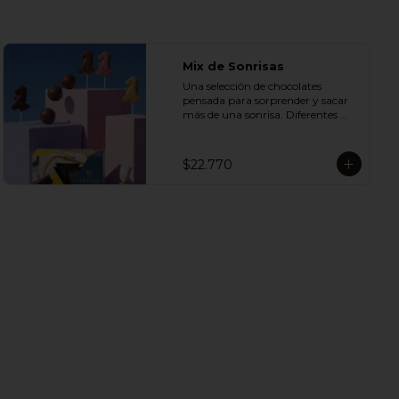
Mix de Sonrisas
Una selección de chocolates 
pensada para sorprender y sacar 
más de una sonrisa. Diferentes 
sabores y texturas se unen en un 
mix perfecto para compartir, 
regalar o disfrutar en cualquier 
$22.770
ocasión especial.

Incluye:

- 1 Caja Alfajor Artesanal Leche 6 
Unidades

- 1 Paleta de dinosaurio 

- 1 Gol de manjar 85 g

- 1 Gran Bombón Manjar 55% 
Cacao 30 g