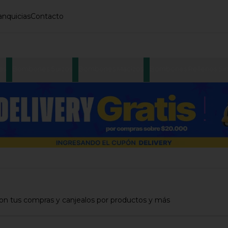
anquicias
Contacto
as
Bombones Suizos
Bombones Macizos
Bombones Rellenos Sin
con tus compras y canjealos por productos y más