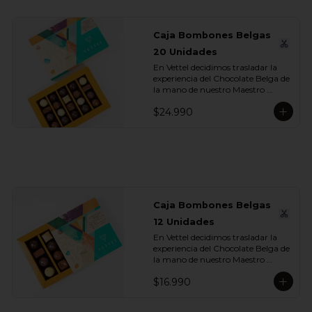
Caja Bombones Belgas
20 Unidades
En Vettel decidimos trasladar la 
experiencia del Chocolate Belga de 
la mano de nuestro Maestro 
Chocolatero para crear estas 20 
$24.990
piezas tan diversas de bombones 
de formas, rellenos y sabores para 
que puedas disfrutar esta exquisita 
tradición belga. Dentro de estos 
exquisitos sabores encontramos:

- Chocolate Blanco 28% Cacao 
con Limón

- Chocolate Blanco 28% Cacao 
Caja Bombones Belgas
con Maracuyá

12 Unidades
- Chocolate Blanco 28% Cacao 
con Caramelo

En Vettel decidimos trasladar la 
- Chocolate Leche 35% Cacao con 
experiencia del Chocolate Belga de 
Praliné de Almendras

la mano de nuestro Maestro 
- Chocolate Leche 35% Cacao con 
Chocolatero para crear estas 
Praliné de Nuez

$16.990
piezas tan diversas de bombones 
- Chocolate Leche 35% Cacao con 
de formas, rellenos y sabores para 
Gianduja de Avellanas y Sal de 
que puedas disfrutar esta exquisita 