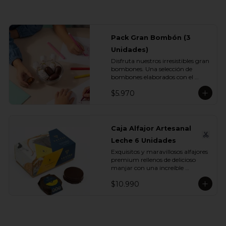
Pack Gran Bombón (3
Unidades)
Disfruta nuestros irresistibles gran 
bombones. Una selección de 
bombones elaborados con el 
inconfundible chocolate Vettel con 
$5.970
manjar, ideales para celebrar, 
sorprender o darte un momento 
de indulgencia.

Incluye:

Caja Alfajor Artesanal
- 3 Gran Bombón Manjar 55% 
Leche 6 Unidades
Cacao 30 g
Exquisitos y maravillosos alfajores 
premium rellenos de delicioso 
manjar con una increíble 
cobertura de chocolate leche. Ideal 
$10.990
para regalar y compartir con 
quienes más queremos.