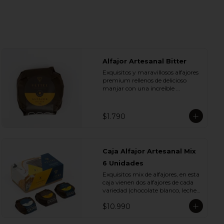
Alfajor Artesanal Bitter
Exquisitos y maravillosos alfajores 
premium rellenos de delicioso 
manjar con una increíble 
cobertura de chocolate de bitter. 
Ideal para regalar y compartir con 
quienes más queremos.
$1.790
Caja Alfajor Artesanal Mix
6 Unidades
Exquisitos mix de alfajores, en esta 
caja vienen dos alfajores de cada 
variedad (chocolate blanco, leche y 
bitter) para que lo compartas con 
$10.990
tu ser más querido.