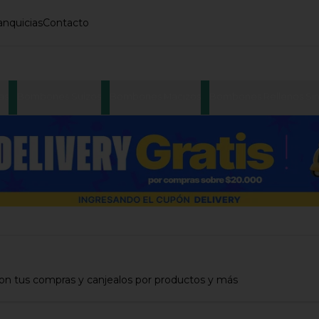
anquicias
Contacto
as
Bombones Suizos
Bombones Macizos
Bombones Rellenos Sin
con tus compras y canjealos por productos y más