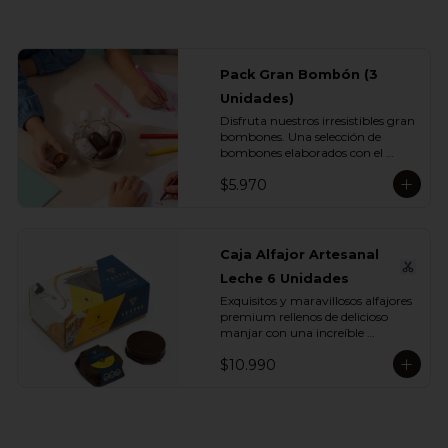
Pack Gran Bombón (3
Unidades)
Disfruta nuestros irresistibles gran 
bombones. Una selección de 
bombones elaborados con el 
inconfundible chocolate Vettel con 
$5.970
manjar, ideales para celebrar, 
sorprender o darte un momento 
de indulgencia.

Incluye:

Caja Alfajor Artesanal
- 3 Gran Bombón Manjar 55% 
Leche 6 Unidades
Cacao 30 g
Exquisitos y maravillosos alfajores 
premium rellenos de delicioso 
manjar con una increíble 
cobertura de chocolate leche. Ideal 
$10.990
para regalar y compartir con 
quienes más queremos.