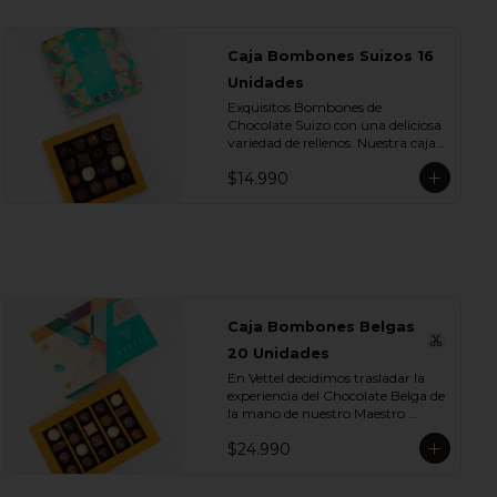
Caja Bombones Suizos 16
Unidades
Exquisitos Bombones de 
Chocolate Suizo con una deliciosa 
variedad de rellenos. Nuestra caja 
contiene Bombones cubiertos de 
$14.990
Chocolate de Leche, Blanco y 
Bitter. ¡Te encantarán!. Dentro de 
estos exquisitos sabores 
encontramos:

- Chocolate Blanco con Crema de 
Frambuesa

- Chocolate Blanco con Crema de 
Naranja

Caja Bombones Belgas
- Chocolate Blanco con Crema de 
20 Unidades
Lúcuma

- Chocolate Leche con Crema de 
En Vettel decidimos trasladar la 
Arándano

experiencia del Chocolate Belga de 
- Chocolate Leche con Crema de 
la mano de nuestro Maestro 
Almendra

Chocolatero para crear estas 20 
- Chocolate Leche con Crema de 
$24.990
piezas tan diversas de bombones 
Trufa Whisky

de formas, rellenos y sabores para 
- Chocolate Leche con Crema de 
que puedas disfrutar esta exquisita 