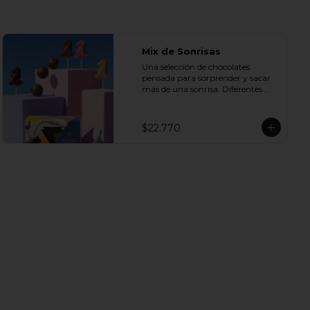
Mix de Sonrisas
Una selección de chocolates 
pensada para sorprender y sacar 
más de una sonrisa. Diferentes 
sabores y texturas se unen en un 
mix perfecto para compartir, 
regalar o disfrutar en cualquier 
$22.770
ocasión especial.

Incluye:

- 1 Caja Alfajor Artesanal Leche 6 
Unidades

- 1 Paleta de dinosaurio 

- 1 Gol de manjar 85 g

- 1 Gran Bombón Manjar 55% 
Cacao 30 g