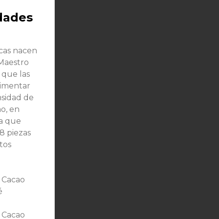
Close
dades
icas nacen
Maestro
 que las
imentar
sidad de
o, en
ra que
8 piezas
tos
 Cacao
é
 Cacao