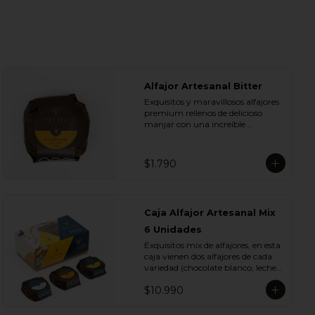
Alfajor Artesanal Bitter
Exquisitos y maravillosos alfajores 
premium rellenos de delicioso 
manjar con una increíble 
cobertura de chocolate de bitter. 
Ideal para regalar y compartir con 
quienes más queremos.
$1.790
Caja Alfajor Artesanal Mix
6 Unidades
Exquisitos mix de alfajores, en esta 
caja vienen dos alfajores de cada 
variedad (chocolate blanco, leche y 
bitter) para que lo compartas con 
$10.990
tu ser más querido.