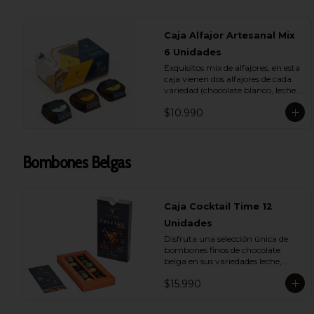
Caja Alfajor Artesanal Mix
6 Unidades
Exquisitos mix de alfajores, en esta 
caja vienen dos alfajores de cada 
variedad (chocolate blanco, leche y 
bitter) para que lo compartas con 
$10.990
tu ser más querido.
Bombones Belgas
Caja Cocktail Time 12
Unidades
Disfruta una selección única de 
bombones finos de chocolate 
belga en sus variedades leche, 
bitter y blanco. Con rellenos de 
$15.990
pisco sour, whisky, licor de café y 
ron añejado, son el detalle ideal 
para compartir y deleitarse en 