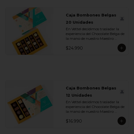
Caja Bombones Belgas
20 Unidades
En Vettel decidimos trasladar la 
experiencia del Chocolate Belga de 
la mano de nuestro Maestro 
Chocolatero para crear estas 20 
$24.990
piezas tan diversas de bombones 
de formas, rellenos y sabores para 
que puedas disfrutar esta exquisita 
tradición belga. Dentro de estos 
exquisitos sabores encontramos:

- Chocolate Blanco 28% Cacao 
con Limón

- Chocolate Blanco 28% Cacao 
Caja Bombones Belgas
con Maracuyá

12 Unidades
- Chocolate Blanco 28% Cacao 
con Caramelo

En Vettel decidimos trasladar la 
- Chocolate Leche 35% Cacao con 
experiencia del Chocolate Belga de 
Praliné de Almendras

la mano de nuestro Maestro 
- Chocolate Leche 35% Cacao con 
Chocolatero para crear estas 
Praliné de Nuez

$16.990
piezas tan diversas de bombones 
- Chocolate Leche 35% Cacao con 
de formas, rellenos y sabores para 
Gianduja de Avellanas y Sal de 
que puedas disfrutar esta exquisita 