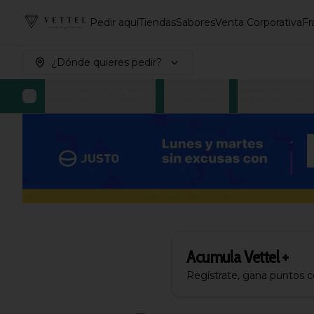
Pedir aquí
Tiendas
Sabores
Venta Corporativa
Fr
¿Dónde quieres pedir?
Día del niño 👧🏻🧒🏽👦🏼
Los favoritos ⭐
Bombones Belg
Acumula
Vettel +
Regístrate, gana puntos 