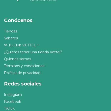
transporta a un viaje de 
sabor profundo y 
auténtico, donde la 
suavidad del pistacho se 
Conócenos
equilibra con la dulzura del 
chocolate y el toque dorado 
del kadayif.
Tiendas
Sabores
💚 Tu Club VETTEL +
¿Quieres tener una tienda Vettel?
Quienes somos
Términos y condiciones
Política de privacidad
Redes sociales
Instagram
Facebook
TikTok